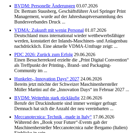
BVDM: Personelle Änderungen
03.07.2026
Dr. Bertram Stausberg, Geschäftsführer Axel Springer Print
Management, wurde auf der Jahreshauptversammlung des
Bundesverbandes Druck ...
VDMA: Zukunft mit wenig Personal
01.07.2026
Deutschland muss international wieder wettbewerbsfähiger
werden, konstatiert der Inlands-Maschinen- und Anlagenbau
nachdrücklich. Eine aktuelle VDMA-Umfrage zeigt: ...
PDC 2026: Zurück zum Erfolg
29.06.2026
Einen Besucherrekord erzielte die „Print Digital Convention“
als Treffpunkt der Printing-, Brand- und Packaging-
Community im ...
Hunkeler-„Innovation Days“ 2027
24.06.2026
Bereits jetzt möchte der Schweizer Maschinenhersteller
Müller Martini auf die „Innovation Days“ im Februar 2027 ...
BVDM: Weiterhin stark rückläufig
22.06.2026
Berufe der Druckindustrie sind immer weniger gefragt:
Demnach hat sich die Anzahl der neu vereinbarten ...
Meccanotecnica: Technik „made in Italy“
17.06.2026
Während des „Book your Future“-Events gab der
Maschinenhersteller Meccanotecnica nahe Bergamo (Italien)
Einblicke in sein ...