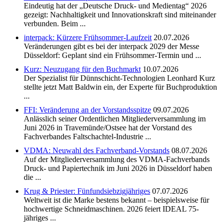
Eindeutig hat der „Deutsche Druck- und Medientag“ 2026
gezeigt: Nachhaltigkeit und Innovationskraft sind miteinander
verbunden. Beim ...
interpack: Kürzere Frühsommer-Laufzeit
20.07.2026
Veränderungen gibt es bei der interpack 2029 der Messe
Düsseldorf: Geplant sind ein Frühsommer-Termin und ...
Kurz: Neuzugang für den Buchmarkt
10.07.2026
Der Spezialist für Dünnschicht-Technologien Leonhard Kurz
stellte jetzt Matt Baldwin ein, der Experte für Buchproduktion
...
FFI: Veränderung an der Vorstandsspitze
09.07.2026
Anlässlich seiner Ordentlichen Mitgliederversammlung im
Juni 2026 in Travemünde/Ostsee hat der Vorstand des
Fachverbandes Faltschachtel-Industrie ...
VDMA: Neuwahl des Fachverband-Vorstands
08.07.2026
Auf der Mitgliederversammlung des VDMA-Fachverbands
Druck- und Papiertechnik im Juni 2026 in Düsseldorf haben
die ...
Krug & Priester: Fünfundsiebzigjähriges
07.07.2026
Weltweit ist die Marke bestens bekannt – beispielsweise für
hochwertige Schneidmaschinen. 2026 feiert IDEAL 75-
jähriges ...