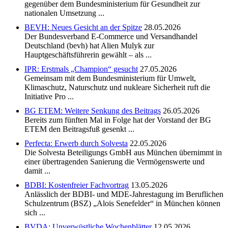
gegenüber dem Bundesministerium für Gesundheit zur
nationalen Umsetzung ...
BEVH: Neues Gesicht an der Spitze
28.05.2026
Der Bundesverband E-Commerce und Versandhandel
Deutschland (bevh) hat Alien Mulyk zur
Hauptgeschäftsführerin gewählt – als ...
IPR: Erstmals „Champion“ gesucht
27.05.2026
Gemeinsam mit dem Bundesministerium für Umwelt,
Klimaschutz, Naturschutz und nukleare Sicherheit ruft die
Initiative Pro ...
BG ETEM: Weitere Senkung des Beitrags
26.05.2026
Bereits zum fünften Mal in Folge hat der Vorstand der BG
ETEM den Beitragsfuß gesenkt ...
Perfecta: Erwerb durch Solvesta
22.05.2026
Die Solvesta Beteiligungs GmbH aus München übernimmt in
einer übertragenden Sanierung die Vermögenswerte und
damit ...
BDBI: Kostenfreier Fachvortrag
13.05.2026
Anlässlich der BDBI- und MDE-Jahrestagung im Beruflichen
Schulzentrum (BSZ) „Alois Senefelder“ in München können
sich ...
BVDA: Unverwüstliche Wochenblätter
12.05.2026