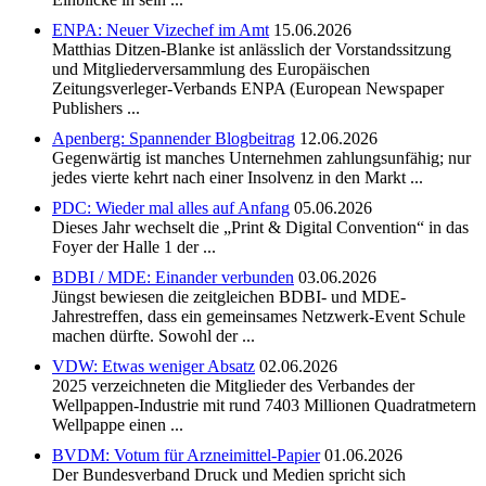
ENPA: Neuer Vizechef im Amt
15.06.2026
Matthias Ditzen-Blanke ist anlässlich der Vorstandssitzung
und Mitgliederversammlung des Europäischen
Zeitungsverleger-Verbands ENPA (European Newspaper
Publishers ...
Apenberg: Spannender Blogbeitrag
12.06.2026
Gegenwärtig ist manches Unternehmen zahlungsunfähig; nur
jedes vierte kehrt nach einer Insolvenz in den Markt ...
PDC: Wieder mal alles auf Anfang
05.06.2026
Dieses Jahr wechselt die „Print & Digital Convention“ in das
Foyer der Halle 1 der ...
BDBI / MDE: Einander verbunden
03.06.2026
Jüngst bewiesen die zeitgleichen BDBI- und MDE-
Jahrestreffen, dass ein gemeinsames Netzwerk-Event Schule
machen dürfte. Sowohl der ...
VDW: Etwas weniger Absatz
02.06.2026
2025 verzeichneten die Mitglieder des Verbandes der
Wellpappen-Industrie mit rund 7403 Millionen Quadratmetern
Wellpappe einen ...
BVDM: Votum für Arzneimittel-Papier
01.06.2026
Der Bundesverband Druck und Medien spricht sich