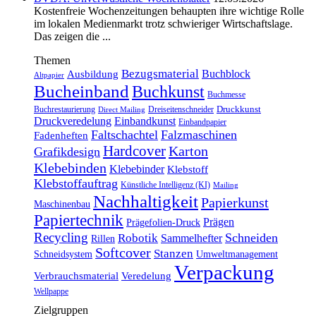
Kostenfreie Wochenzeitungen behaupten ihre wichtige Rolle
im lokalen Medienmarkt trotz schwieriger Wirtschaftslage.
Das zeigen die ...
Themen
Bezugsmaterial
Buchblock
Ausbildung
Altpapier
Bucheinband
Buchkunst
Buchmesse
Druckkunst
Buchrestaurierung
Dreiseitenschneider
Direct Mailing
Druckveredelung
Einbandkunst
Einbandpapier
Faltschachtel
Falzmaschinen
Fadenheften
Hardcover
Karton
Grafikdesign
Klebebinden
Klebebinder
Klebstoff
Klebstoffauftrag
Künstliche Intelligenz (KI)
Mailing
Nachhaltigkeit
Papierkunst
Maschinenbau
Papiertechnik
Prägen
Prägefolien-Druck
Recycling
Schneiden
Robotik
Sammelhefter
Rillen
Softcover
Stanzen
Schneidsystem
Umweltmanagement
Verpackung
Verbrauchsmaterial
Veredelung
Wellpappe
Zielgruppen