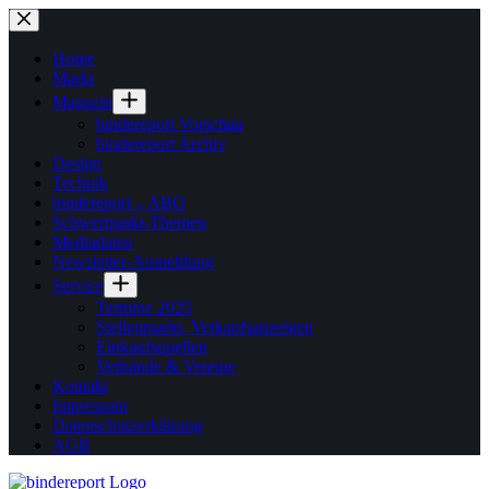
Zum
Inhalt
springen
Home
Markt
Magazin
bindereport Vorschau
bindereport Archiv
Design
Technik
bindereport – ABO
Schwerpunkt-Themen
Mediadaten
Newsletter-Anmeldung
Service
Termine 2025
Stellenmarkt, Verkaufsanzeigen
Einkaufsquellen
Verbände & Vereine
Kontakt
Impressum
Datenschutzerklärung
AGB