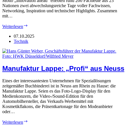
Motto „Innovation ahead“ erlebten rund 200 Fachleute aus 23
Nationen zwei abwechslungsreiche Tage voller Fachwissen,
Networking, Inspiration und technischer Highlights. Zusammen
mit…
Horizon:
Weiterlesen
Immer
einen
07.10.2025
Schritt
Technik
voraus
Manufaktur Lappe: „Profi“ aus Neuss
Eines der interessantesten Unternehmen für Speziallösungen
zeitgemäßer Buchbinderei ist in Neuss am Rhein zu Hause: die
Manufaktur Lappe. Seien es das Foto-Logo-Display für den
Medienkonzern, die Video-/Sound-Edition für den
Automobilhersteller, das Verkaufs-Werbemittel mit
Kosmetikflakons, die Präsentkartonage für den Modeanbieter
oder…
Manufaktur
Weiterlesen
Lappe: