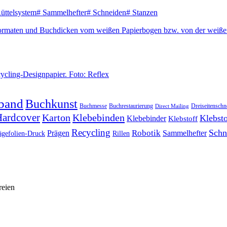
üttelsystem
#
Sammelhefter
#
Schneiden
#
Stanzen
band
Buchkunst
Buchmesse
Buchrestaurierung
Dreiseitenschn
Direct Mailing
ardcover
Karton
Klebebinden
Klebsto
Klebebinder
Klebstoff
Recycling
Schn
Prägen
Robotik
Sammelhefter
ägefolien-Druck
Rillen
reien