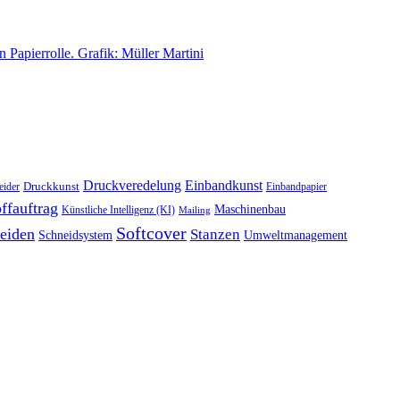
Druckveredelung
Einbandkunst
Druckkunst
eider
Einbandpapier
ffauftrag
Maschinenbau
Künstliche Intelligenz (KI)
Mailing
Softcover
eiden
Stanzen
Schneidsystem
Umweltmanagement