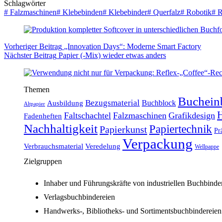
Schlagwörter
#
Falzmaschinen
#
Klebebinden
#
Klebebinder
#
Querfalz
#
Robotik
#
R
Vorheriger
Beitrag
„Innovation Days“: Moderne Smart Factory
Nächster
Beitrag
Papier (-Mix) wieder etwas anders
Themen
Buchein
Bezugsmaterial
Buchblock
Ausbildung
Altpapier
H
Faltschachtel
Falzmaschinen
Grafikdesign
Fadenheften
Nachhaltigkeit
Papiertechnik
Papierkunst
Pr
Verpackung
Verbrauchsmaterial
Veredelung
Wellpappe
Zielgruppen
Inhaber und Führungskräfte von industriellen Buchbinde
Verlagsbuchbindereien
Handwerks-, Bibliotheks- und Sortimentsbuchbindereien