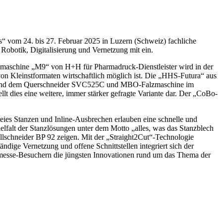
vom 24. bis 27. Februar 2025 in Luzern (Schweiz) fachliche
obotik, Digitalisierung und Vernetzung mit ein.
Falzmaschine „M9“ von H+H für Pharmadruck-Dienstleister wird in der
 Kleinstformaten wirtschaftlich möglich ist. Die „HHS-Futura“ aus
23 und dem Querschneider SVC525C und MBO-Falzmaschine im
lt dies eine weitere, immer stärker gefragte Variante dar. Der „CoBo-
eies Stanzen und Inline-Ausbrechen erlauben eine schnelle und
ielfalt der Stanzlösungen unter dem Motto „alles, was das Stanzblech
ellschneider BP 92 zeigen. Mit der „Straight2Cut“-Technologie
dige Vernetzung und offene Schnittstellen integriert sich der
smesse-Besuchern die jüngsten Innovationen rund um das Thema der