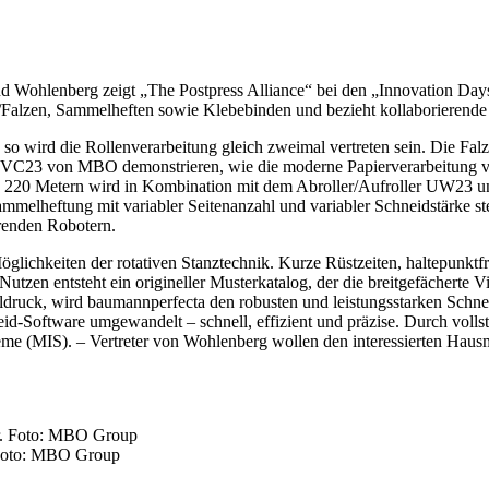
hlenberg zeigt „The Postpress Alliance“ bei den „Innovation Days“ 
/Falzen, Sammelheften sowie Klebebinden und bezieht kollaborierende R
s; so wird die Rollenverarbeitung gleich zweimal vertreten sein. Die 
VC23 von MBO demonstrieren, wie die moderne Papierverarbeitung von
on 220 Metern wird in Kombination mit dem Abroller/Aufroller UW
melheftung mit variabler Seitenanzahl und variabler Schneidstärke stel
erenden Robotern.
lichkeiten der rotativen Stanztechnik. Kurze Rüstzeiten, haltepunktfr
utzen entsteht ein origineller Musterkatalog, der die breitgefächerte V
italdruck, wird baumannperfecta den robusten und leistungsstarken Schn
-Software umgewandelt – schnell, effizient und präzise. Durch vollstän
eme (MIS). – Vertreter von Wohlenberg wollen den interessierten Hau
 Foto: MBO Group