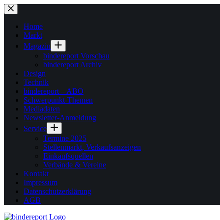
Zum
Inhalt
springen
Home
Markt
Magazin
bindereport Vorschau
bindereport Archiv
Design
Technik
bindereport – ABO
Schwerpunkt-Themen
Mediadaten
Newsletter-Anmeldung
Service
Termine 2025
Stellenmarkt, Verkaufsanzeigen
Einkaufsquellen
Verbände & Vereine
Kontakt
Impressum
Datenschutzerklärung
AGB