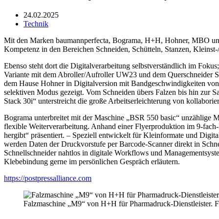
24.02.2025
Technik
Mit den Marken baumannperfecta, Bograma, H+H, Hohner, MBO und Wo
Kompetenz in den Bereichen Schneiden, Schütteln, Stanzen, Kleinst-
Ebenso steht dort die Digitalverarbeitung selbstverständlich im Foku
Variante mit dem Abroller/Aufroller UW23 und dem Querschneider S
dem Hause Hohner in Digitalversion mit Bandgeschwindigkeiten v
selektiven Modus gezeigt. Vom Schneiden übers Falzen bis hin zur Sam
Stack 30i“ unterstreicht die große Arbeitserleichterung von kollabori
Bograma unterbreitet mit der Maschine „BSR 550 basic“ unzählige Mög
flexible Weiterverarbeitung. Anhand einer Flyerproduktion im 9-fach-N
hergibt“ präsentiert. – Speziell entwickelt für Kleinformate und Dig
werden Daten der Druckvorstufe per Barcode-Scanner direkt in Schneid
Schnellschneider nahtlos in digitale Workflows und Managementsyst
Klebebindung gerne im persönlichen Gespräch erläutern.
https://postpressalliance.com
Falzmaschine „M9“ von H+H für Pharmadruck-Dienstleister.