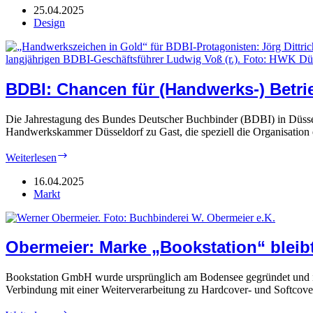
Voll
25.04.2025
auf
Design
Kurs
BDBI: Chancen für (Handwerks-) Betri
Die Jahrestagung des Bundes Deutscher Buchbinder (BDBI) in Düsse
Handwerkskammer Düsseldorf zu Gast, die speziell die Organisation 
BDBI:
Weiterlesen
Chancen
für
16.04.2025
(Handwerks-)
Markt
Betriebe
Obermeier: Marke „Bookstation“ bleib
Bookstation GmbH wurde ursprünglich am Bodensee gegründet und ist 
Verbindung mit einer Weiterverarbeitung zu Hardcover- und Softco
Obermeier: