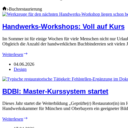
Home
Buchrestaurierung
Handwerks-Workshops: Voll auf Kurs
Im Sommer ist für einige Wochen für viele Menschen nicht nur Urlau
Obgleich die Anzahl der handwerklichen Buchbindereien seit vielen 
Handwerks-
Weiterlesen
Workshops:
Voll
04.06.2026
auf
Design
Kurs
BDBI: Master-Kurssystem startet
Dieses Jahr startet die Weiterbildung „Geprüfte(r) Restaurator(in) 
Handwerkskammer für München und Oberbayern ein geeigneter Bild
BDBI:
Weiterlesen
Master-