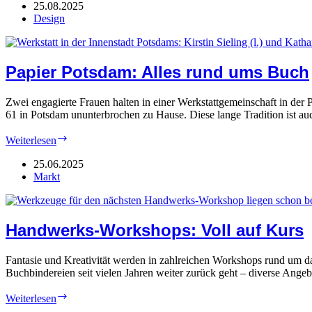
Voll
25.08.2025
auf
Design
Kurs
Papier Potsdam: Alles rund ums Buch
Zwei engagierte Frauen halten in einer Werkstattgemeinschaft in der
61 in Potsdam ununterbrochen zu Hause. Diese lange Tradition ist a
Papier
Weiterlesen
Potsdam:
Alles
25.06.2025
rund
Markt
ums
Buch
Handwerks-Workshops: Voll auf Kurs
Fantasie und Kreativität werden in zahlreichen Workshops rund um d
Buchbindereien seit vielen Jahren weiter zurück geht – diverse Ange
Handwerks-
Weiterlesen
Workshops: