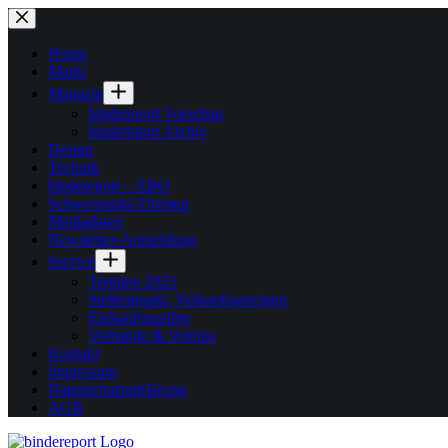
Zum
Inhalt
springen
Home
Markt
Magazin
bindereport Vorschau
bindereport Archiv
Design
Technik
bindereport – ABO
Schwerpunkt-Themen
Mediadaten
Newsletter-Anmeldung
Service
Termine 2025
Stellenmarkt, Verkaufsanzeigen
Einkaufsquellen
Verbände & Vereine
Kontakt
Impressum
Datenschutzerklärung
AGB