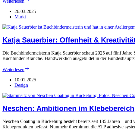
Weiterlesen
Marke
„Bookstation“
26.03.2025
bleibt
Markt
Katja Sauerbier: Offenheit & Kreativitä
Die Buchbindermeisterin Katja Sauerbier schaut 2025 auf fünf Jahre S
Buchbinder-Branche. Handwerklich ausgebildet in der Bundeshaupts
Katja
Weiterlesen
Sauerbier:
Offenheit
10.01.2025
&
Design
Kreativität
Neschen: Ambitionen im Klebebereich
Neschen Coating in Bückeburg besteht bereits seit 135 Jahren – und 
Klebeprodukten befasst: Nunmehr übernimmt die ATP adhesive sys