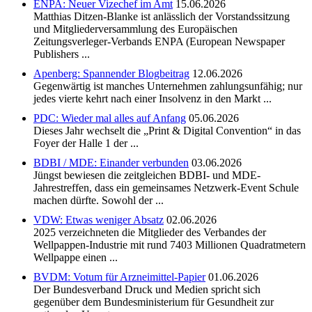
ENPA: Neuer Vizechef im Amt
15.06.2026
Matthias Ditzen-Blanke ist anlässlich der Vorstandssitzung
und Mitgliederversammlung des Europäischen
Zeitungsverleger-Verbands ENPA (European Newspaper
Publishers ...
Apenberg: Spannender Blogbeitrag
12.06.2026
Gegenwärtig ist manches Unternehmen zahlungsunfähig; nur
jedes vierte kehrt nach einer Insolvenz in den Markt ...
PDC: Wieder mal alles auf Anfang
05.06.2026
Dieses Jahr wechselt die „Print & Digital Convention“ in das
Foyer der Halle 1 der ...
BDBI / MDE: Einander verbunden
03.06.2026
Jüngst bewiesen die zeitgleichen BDBI- und MDE-
Jahrestreffen, dass ein gemeinsames Netzwerk-Event Schule
machen dürfte. Sowohl der ...
VDW: Etwas weniger Absatz
02.06.2026
2025 verzeichneten die Mitglieder des Verbandes der
Wellpappen-Industrie mit rund 7403 Millionen Quadratmetern
Wellpappe einen ...
BVDM: Votum für Arzneimittel-Papier
01.06.2026
Der Bundesverband Druck und Medien spricht sich
gegenüber dem Bundesministerium für Gesundheit zur