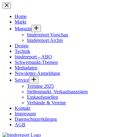
Zum
Inhalt
springen
Home
Markt
Magazin
bindereport Vorschau
bindereport Archiv
Design
Technik
bindereport – ABO
Schwerpunkt-Themen
Mediadaten
Newsletter-Anmeldung
Service
Termine 2025
Stellenmarkt, Verkaufsanzeigen
Einkaufsquellen
Verbände & Vereine
Kontakt
Impressum
Datenschutzerklärung
AGB