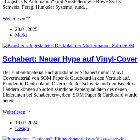
„Logistics & Automation“ (mit Ausstellern wie Böwe Systec
Schweiz, Ferag, Hunkeler Systeme) rund…
Empack:
Weiterlesen
„The
future
20.01.2025
of
Markt
packaging“
Schabert: Neuer Hype auf Vinyl-Cover
Der Einbandmaterial-Fachgroßhändler Schabert nimmt Vinyl-
Covermaterial von SOM Paper & Cardboard in den Vertrieb auf.
Kunden in Deutschland, Österreich, der Schweiz und den Benelux-
Ländern können ab sofort sämtliche Papierqualitäten des neuen
Lieferanten bei Schabert erwerben. SOM Paper & Cardboard wurde
bereits…
Schabert:
Weiterlesen
Neuer
Hype
19.07.2024
auf
Design
Vinyl-
Cover