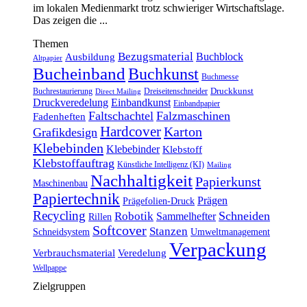
im lokalen Medienmarkt trotz schwieriger Wirtschaftslage.
Das zeigen die ...
Themen
Bezugsmaterial
Buchblock
Ausbildung
Altpapier
Bucheinband
Buchkunst
Buchmesse
Druckkunst
Buchrestaurierung
Dreiseitenschneider
Direct Mailing
Druckveredelung
Einbandkunst
Einbandpapier
Faltschachtel
Falzmaschinen
Fadenheften
Hardcover
Karton
Grafikdesign
Klebebinden
Klebebinder
Klebstoff
Klebstoffauftrag
Künstliche Intelligenz (KI)
Mailing
Nachhaltigkeit
Papierkunst
Maschinenbau
Papiertechnik
Prägen
Prägefolien-Druck
Recycling
Schneiden
Robotik
Sammelhefter
Rillen
Softcover
Stanzen
Schneidsystem
Umweltmanagement
Verpackung
Verbrauchsmaterial
Veredelung
Wellpappe
Zielgruppen