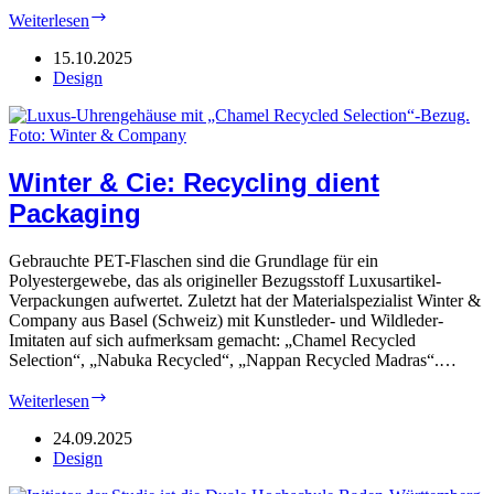
VDMB:
Weiterlesen
Print
in
15.10.2025
der
Design
neuen
„KI“-
Welt
Winter & Cie: Recycling dient
Packaging
Gebrauchte PET-Flaschen sind die Grundlage für ein
Polyestergewebe, das als origineller Bezugsstoff Luxusartikel-
Verpackungen aufwertet. Zuletzt hat der Materialspezialist Winter &
Company aus Basel (Schweiz) mit Kunstleder- und Wildleder-
Imitaten auf sich aufmerksam gemacht: „Chamel Recycled
Selection“, „Nabuka Recycled“, „Nappan Recycled Madras“.…
Winter
Weiterlesen
&
Cie:
24.09.2025
Recycling
Design
dient