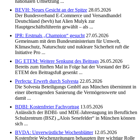
nationalen Umsetzung ...
BEVH: Neues Gesicht an der Spitze
28.05.2026
Der Bundesverband E-Commerce und Versandhandel
Deutschland (bevh) hat Alien Mulyk zur
Hauptgeschäftsführerin gewählt – als ...
IPR: Erstmals „Champion“ gesucht
27.05.2026
Gemeinsam mit dem Bundesministerium für Umwelt,
Klimaschutz, Naturschutz und nukleare Sicherheit ruft die
Initiative Pro ...
BG ETEM: Weitere Senkung des Beitrags
26.05.2026
Bereits zum fünften Mal in Folge hat der Vorstand der BG
ETEM den Beitragsfuß gesenkt ...
Perfecta: Erwerb durch Solvesta
22.05.2026
Die Solvesta Beteiligungs GmbH aus München übernimmt in
einer übertragenden Sanierung die Vermögenswerte und
damit ...
BDBI: Kostenfreier Fachvortrag
13.05.2026
Anlässlich der BDBI- und MDE-Jahrestagung im Beruflichen
Schulzentrum (BSZ) „Alois Senefelder“ in München können
sich ...
BVDA: Unverwüstliche Wochenblätter
12.05.2026
Kostenfreie Wochenzeitungen behaupten ihre wichtige Rolle