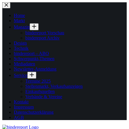
Zum
Inhalt
springen
Home
Markt
Magazin
bindereport Vorschau
bindereport Archiv
Design
Technik
bindereport – ABO
Schwerpunkt-Themen
Mediadaten
Newsletter-Anmeldung
Service
Termine 2025
Stellenmarkt, Verkaufsanzeigen
Einkaufsquellen
Verbände & Vereine
Kontakt
Impressum
Datenschutzerklärung
AGB