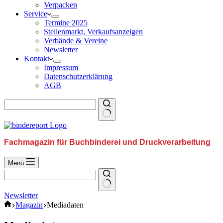
Verpacken
Service
Termine 2025
Stellenmarkt, Verkaufsanzeigen
Verbände & Vereine
Newsletter
Kontakt
Impressum
Datenschutzerklärung
AGB
Fachmagazin für Buchbinderei und Druckverarbeitung
Menü
Newsletter
Home
Magazin
Mediadaten