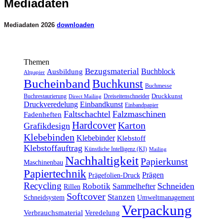
Mediadaten
Mediadaten 2026
downloaden
Themen
Bezugsmaterial
Buchblock
Ausbildung
Altpapier
Bucheinband
Buchkunst
Buchmesse
Druckkunst
Buchrestaurierung
Dreiseitenschneider
Direct Mailing
Druckveredelung
Einbandkunst
Einbandpapier
Faltschachtel
Falzmaschinen
Fadenheften
Hardcover
Karton
Grafikdesign
Klebebinden
Klebebinder
Klebstoff
Klebstoffauftrag
Künstliche Intelligenz (KI)
Mailing
Nachhaltigkeit
Papierkunst
Maschinenbau
Papiertechnik
Prägen
Prägefolien-Druck
Recycling
Schneiden
Robotik
Sammelhefter
Rillen
Softcover
Stanzen
Schneidsystem
Umweltmanagement
Verpackung
Verbrauchsmaterial
Veredelung