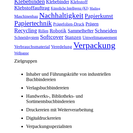
Klebebinden
Klebebinder
Klebstoff
Klebstoffauftrag
Künstliche Intelligenz (KI)
Mailing
Nachhaltigkeit
Papierkunst
Maschinenbau
Papiertechnik
Prägen
Prägefolien-Druck
Recycling
Schneiden
Robotik
Sammelhefter
Rillen
Softcover
Stanzen
Schneidsystem
Umweltmanagement
Verpackung
Verbrauchsmaterial
Veredelung
Wellpappe
Zielgruppen
Inhaber und Führungskräfte von industriellen
Buchbindereien
Verlagsbuchbindereien
Handwerks-, Bibliotheks- und
Sortimentsbuchbindereien
Druckereien mit Weiterverarbeitung
Digitaldruckereien
Verpackungsspezialisten