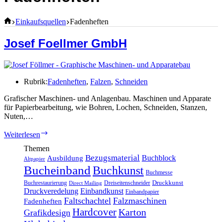
Home
Einkaufsquellen
Fadenheften
Josef Foellmer GmbH
Rubrik:
Fadenheften
,
Falzen
,
Schneiden
Grafischer Maschinen- und Anlagenbau. Maschinen und Apparate
für Papierbearbeitung, wie Bohren, Lochen, Schneiden, Stanzen,
Nuten,…
Josef
Weiterlesen
Foellmer
Themen
GmbH
Bezugsmaterial
Buchblock
Ausbildung
Altpapier
Bucheinband
Buchkunst
Buchmesse
Druckkunst
Buchrestaurierung
Dreiseitenschneider
Direct Mailing
Druckveredelung
Einbandkunst
Einbandpapier
Faltschachtel
Falzmaschinen
Fadenheften
Hardcover
Karton
Grafikdesign