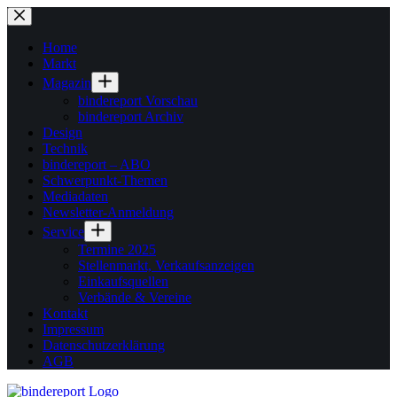
Zum
Inhalt
springen
Home
Markt
Magazin
bindereport Vorschau
bindereport Archiv
Design
Technik
bindereport – ABO
Schwerpunkt-Themen
Mediadaten
Newsletter-Anmeldung
Service
Termine 2025
Stellenmarkt, Verkaufsanzeigen
Einkaufsquellen
Verbände & Vereine
Kontakt
Impressum
Datenschutzerklärung
AGB