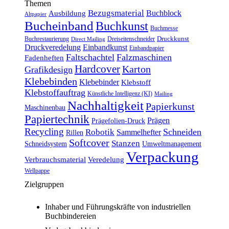
Themen
Bezugsmaterial
Buchblock
Ausbildung
Altpapier
Bucheinband
Buchkunst
Buchmesse
Druckkunst
Buchrestaurierung
Dreiseitenschneider
Direct Mailing
Druckveredelung
Einbandkunst
Einbandpapier
Faltschachtel
Falzmaschinen
Fadenheften
Hardcover
Karton
Grafikdesign
Klebebinden
Klebebinder
Klebstoff
Klebstoffauftrag
Künstliche Intelligenz (KI)
Mailing
Nachhaltigkeit
Papierkunst
Maschinenbau
Papiertechnik
Prägen
Prägefolien-Druck
Recycling
Schneiden
Robotik
Sammelhefter
Rillen
Softcover
Stanzen
Schneidsystem
Umweltmanagement
Verpackung
Verbrauchsmaterial
Veredelung
Wellpappe
Zielgruppen
Inhaber und Führungskräfte von industriellen
Buchbindereien