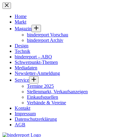
Zum
Inhalt
springen
Home
Markt
Magazin
bindereport Vorschau
bindereport Archiv
Design
Technik
bindereport – ABO
Schwerpunkt-Themen
Mediadaten
Newsletter-Anmeldung
Service
Termine 2025
Stellenmarkt, Verkaufsanzeigen
Einkaufsquellen
Verbände & Vereine
Kontakt
Impressum
Datenschutzerklärung
AGB