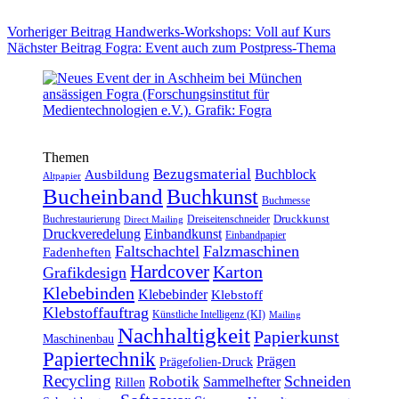
Vorheriger
Beitrag
Handwerks-Workshops: Voll auf Kurs
Nächster
Beitrag
Fogra: Event auch zum Postpress-Thema
Themen
Bezugsmaterial
Buchblock
Ausbildung
Altpapier
Bucheinband
Buchkunst
Buchmesse
Druckkunst
Buchrestaurierung
Dreiseitenschneider
Direct Mailing
Druckveredelung
Einbandkunst
Einbandpapier
Faltschachtel
Falzmaschinen
Fadenheften
Hardcover
Karton
Grafikdesign
Klebebinden
Klebebinder
Klebstoff
Klebstoffauftrag
Künstliche Intelligenz (KI)
Mailing
Nachhaltigkeit
Papierkunst
Maschinenbau
Papiertechnik
Prägen
Prägefolien-Druck
Recycling
Schneiden
Robotik
Sammelhefter
Rillen