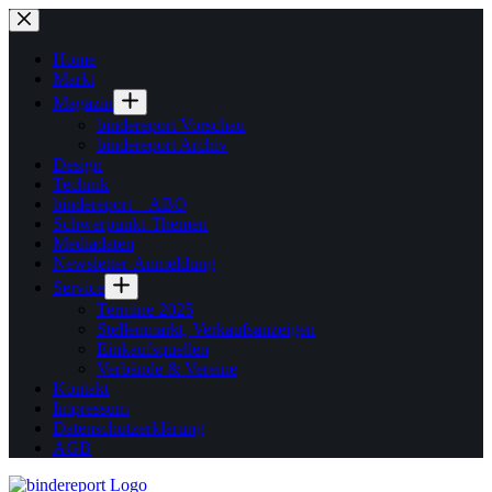
Zum
Inhalt
springen
Home
Markt
Magazin
bindereport Vorschau
bindereport Archiv
Design
Technik
bindereport – ABO
Schwerpunkt-Themen
Mediadaten
Newsletter-Anmeldung
Service
Termine 2025
Stellenmarkt, Verkaufsanzeigen
Einkaufsquellen
Verbände & Vereine
Kontakt
Impressum
Datenschutzerklärung
AGB