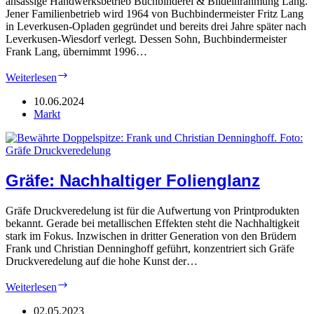
ansässige Handwerksbetrieb Buchbinderei & Bildeinrahmung Lang.
Jener Familienbetrieb wird 1964 von Buchbindermeister Fritz Lang
in Leverkusen-Opladen gegründet und bereits drei Jahre später nach
Leverkusen-Wiesdorf verlegt. Dessen Sohn, Buchbindermeister
Frank Lang, übernimmt 1996…
Lang:
Weiterlesen
Handwerk
aus
10.06.2024
Berufung
Markt
Gräfe: Nachhaltiger Folienglanz
Gräfe Druckveredelung ist für die Aufwertung von Printprodukten
bekannt. Gerade bei metallischen Effekten steht die Nachhaltigkeit
stark im Fokus. Inzwischen in dritter Generation von den Brüdern
Frank und Christian Denninghoff geführt, konzentriert sich Gräfe
Druckveredelung auf die hohe Kunst der…
Gräfe:
Weiterlesen
Nachhaltiger
Folienglanz
02.05.2023