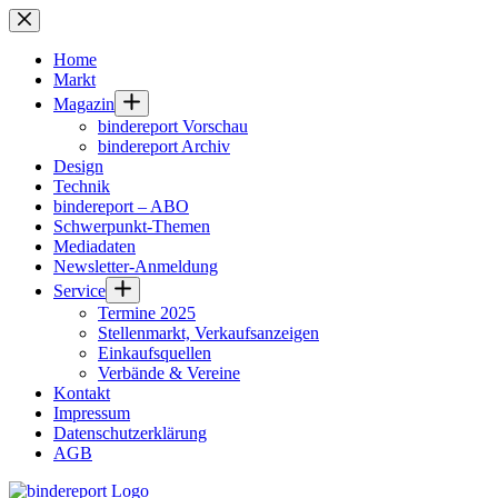
Zum
Inhalt
springen
Home
Markt
Magazin
bindereport Vorschau
bindereport Archiv
Design
Technik
bindereport – ABO
Schwerpunkt-Themen
Mediadaten
Newsletter-Anmeldung
Service
Termine 2025
Stellenmarkt, Verkaufsanzeigen
Einkaufsquellen
Verbände & Vereine
Kontakt
Impressum
Datenschutzerklärung
AGB