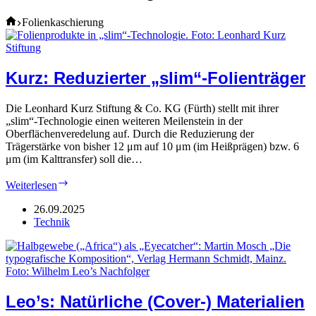
Home
Folienkaschierung
Kurz: Reduzierter „slim“-Folienträger
Die Leonhard Kurz Stiftung & Co. KG (Fürth) stellt mit ihrer
„slim“-Technologie einen weiteren Meilenstein in der
Oberflächenveredelung auf. Durch die Reduzierung der
Trägerstärke von bisher 12 μm auf 10 μm (im Heißprägen) bzw. 6
μm (im Kalttransfer) soll die…
Kurz:
Weiterlesen
Reduzierter
„slim“-
26.09.2025
Folienträger
Technik
Leo’s: Natürliche (Cover-) Materialien