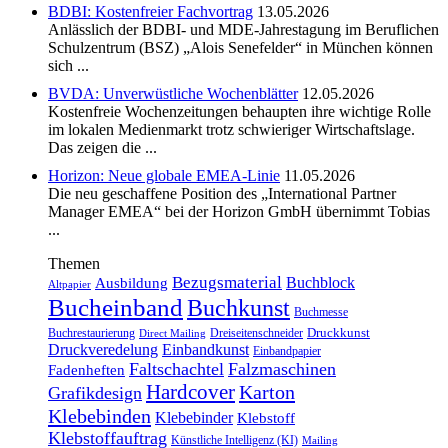
BDBI: Kostenfreier Fachvortrag
13.05.2026
Anlässlich der BDBI- und MDE-Jahrestagung im Beruflichen
Schulzentrum (BSZ) „Alois Senefelder“ in München können
sich ...
BVDA: Unverwüstliche Wochenblätter
12.05.2026
Kostenfreie Wochenzeitungen behaupten ihre wichtige Rolle
im lokalen Medienmarkt trotz schwieriger Wirtschaftslage.
Das zeigen die ...
Horizon: Neue globale EMEA-Linie
11.05.2026
Die neu geschaffene Position des „International Partner
Manager EMEA“ bei der Horizon GmbH übernimmt Tobias
...
Themen
Bezugsmaterial
Buchblock
Ausbildung
Altpapier
Bucheinband
Buchkunst
Buchmesse
Druckkunst
Buchrestaurierung
Dreiseitenschneider
Direct Mailing
Druckveredelung
Einbandkunst
Einbandpapier
Faltschachtel
Falzmaschinen
Fadenheften
Hardcover
Karton
Grafikdesign
Klebebinden
Klebebinder
Klebstoff
Klebstoffauftrag
Künstliche Intelligenz (KI)
Mailing