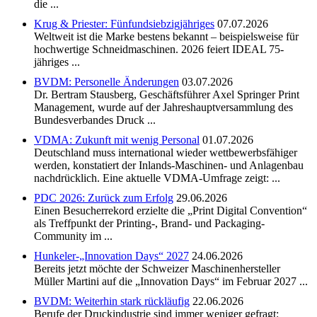
die ...
Krug & Priester: Fünfundsiebzigjähriges
07.07.2026
Weltweit ist die Marke bestens bekannt – beispielsweise für
hochwertige Schneidmaschinen. 2026 feiert IDEAL 75-
jähriges ...
BVDM: Personelle Änderungen
03.07.2026
Dr. Bertram Stausberg, Geschäftsführer Axel Springer Print
Management, wurde auf der Jahreshauptversammlung des
Bundesverbandes Druck ...
VDMA: Zukunft mit wenig Personal
01.07.2026
Deutschland muss international wieder wettbewerbsfähiger
werden, konstatiert der Inlands-Maschinen- und Anlagenbau
nachdrücklich. Eine aktuelle VDMA-Umfrage zeigt: ...
PDC 2026: Zurück zum Erfolg
29.06.2026
Einen Besucherrekord erzielte die „Print Digital Convention“
als Treffpunkt der Printing-, Brand- und Packaging-
Community im ...
Hunkeler-„Innovation Days“ 2027
24.06.2026
Bereits jetzt möchte der Schweizer Maschinenhersteller
Müller Martini auf die „Innovation Days“ im Februar 2027 ...
BVDM: Weiterhin stark rückläufig
22.06.2026
Berufe der Druckindustrie sind immer weniger gefragt: