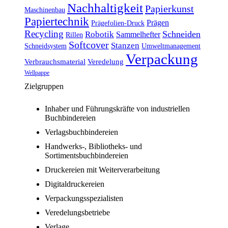
Nachhaltigkeit
Papierkunst
Maschinenbau
Papiertechnik
Prägen
Prägefolien-Druck
Recycling
Schneiden
Robotik
Sammelhefter
Rillen
Softcover
Stanzen
Schneidsystem
Umweltmanagement
Verpackung
Verbrauchsmaterial
Veredelung
Wellpappe
Zielgruppen
Inhaber und Führungskräfte von industriellen
Buchbindereien
Verlagsbuchbindereien
Handwerks-, Bibliotheks- und
Sortimentsbuchbindereien
Druckereien mit Weiterverarbeitung
Digitaldruckereien
Verpackungsspezialisten
Veredelungsbetriebe
Verlage