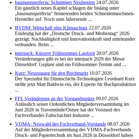
baumannperfecta: Schnittiger Neubeginn
24.07.2026
Ein gänzlich neues Kapitel schlagen die bislang unter
„baumannperfecta“ firmierenden beiden Schneidemaschinen-
Hersteller auf. Noch zum Jahresende ...
BVDM: Wirtschaft plus Klimaschutz
22.07.2026
Eindeutig hat der „Deutsche Druck- und Medientag“ 2026
gezeigt: Nachhaltigkeit und Innovationskraft sind miteinander
verbunden. Beim ...
interpack: Kürzere Frühsommer-Laufzeit
20.07.2026
Veränderungen gibt es bei der interpack 2029 der Messe
Düsseldorf: Geplant sind ein Frühsommer-Termin und ...
Kurz: Neuzugang für den Buchmarkt
10.07.2026
Der Spezialist für Dünnschicht-Technologien Leonhard Kurz
stellte jetzt Matt Baldwin ein, der Experte für Buchproduktion
...
FFI: Veränderung an der Vorstandsspitze
09.07.2026
Anlässlich seiner Ordentlichen Mitgliederversammlung im
Juni 2026 in Travemünde/Ostsee hat der Vorstand des
Fachverbandes Faltschachtel-Industrie ...
VDMA: Neuwahl des Fachverband-Vorstands
08.07.2026
Auf der Mitgliederversammlung des VDMA-Fachverbands
Druck- und Papiertechnik im Juni 2026 in Düsseldorf haben