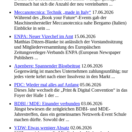
Demnach hat sich die Anzahl der neu vereinbarten ...
Meccanotecnica: Technik „made in Italy“
17.06.2026
Während des „Book your Future“-Events gab der
Maschinenhersteller Meccanotecnica nahe Bergamo (Italien)
Einblicke in sein ...
ENPA: Neuer Vizechef im Amt
15.06.2026
Matthias Ditzen-Blanke ist anlässlich der Vorstandssitzung
und Mitgliederversammlung des Europäischen
Zeitungsverleger-Verbands ENPA (European Newspaper
Publishers ...
Apenberg: Spannender Blogbeitrag
12.06.2026
Gegenwärtig ist manches Unternehmen zahlungsunfähig; nur
jedes vierte kehrt nach einer Insolvenz in den Markt ...
PDC: Wieder mal alles auf Anfang
05.06.2026
Dieses Jahr wechselt die „Print & Digital Convention“ in das
Foyer der Halle 1 der ...
BDBI / MDE: Einander verbunden
03.06.2026
Jüngst bewiesen die zeitgleichen BDBI- und MDE-
Jahrestreffen, dass ein gemeinsames Netzwerk-Event Schule
machen dürfte. Sowohl der ...
VDW: Etwas weniger Absatz
02.06.2026