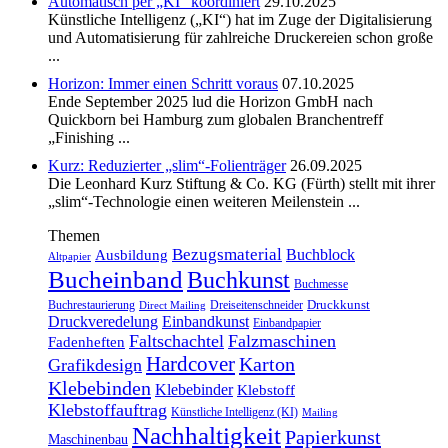
Automatisch per „KI“ koordiniert
29.10.2025
Künstliche Intelligenz („KI“) hat im Zuge der Digitalisierung
und Automatisierung für zahlreiche Druckereien schon große
...
Horizon: Immer einen Schritt voraus
07.10.2025
Ende September 2025 lud die Horizon GmbH nach
Quickborn bei Hamburg zum globalen Branchentreff
„Finishing ...
Kurz: Reduzierter „slim“-Folienträger
26.09.2025
Die Leonhard Kurz Stiftung & Co. KG (Fürth) stellt mit ihrer
„slim“-Technologie einen weiteren Meilenstein ...
Themen
Bezugsmaterial
Buchblock
Ausbildung
Altpapier
Bucheinband
Buchkunst
Buchmesse
Druckkunst
Buchrestaurierung
Dreiseitenschneider
Direct Mailing
Druckveredelung
Einbandkunst
Einbandpapier
Faltschachtel
Falzmaschinen
Fadenheften
Hardcover
Karton
Grafikdesign
Klebebinden
Klebebinder
Klebstoff
Klebstoffauftrag
Künstliche Intelligenz (KI)
Mailing
Nachhaltigkeit
Papierkunst
Maschinenbau