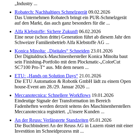
„Industry ...
Robatech: Nachhaltiges Schmelzgerät
09.02.2026
Das Unternehmen Robatech bringt ein PUR-Schmelzgerät
auf den Markt, das auch ganz besonders für die ...
Alfa Klebstoffe: Sichere Zukunft
06.02.2026
Eine neue (schon dritte) Generation führt ab diesem Jahr den
Schweizer Familienbetrieb Alfa Klebstoffe AG ...
Konica Minolta: „Digitales“ Schneiden
23.01.2026
Der Digitaldruck-Maschinenhersteller Konica Minolta baut
sein Finishing-Portfolio mit dem Plockmatic-„ColorCut
SC7100 Pro-T“ aus. Mit dem neuen ...
ETU: „Hands on Solution Days“
21.01.2026
Die ETU Automation & Robotik GmbH lädt zu einem Open
house-Event am 28./29. Januar 2026 ...
Meccanotecnica: Schnellere Workflows
19.01.2026
Eindeutige Signale der Transformation im Bereich
Fadenheften werden derzeit seitens des Maschinenherstellers
Meccanotecnica registriert. „Unsere Kunden ...
An der Reuss: Verlängerte Standzeiten
05.01.2026
Die Buchbinderei An der Reuss AG in Luzern rüstet mit einer
Investition im Schneidprozess mit ...