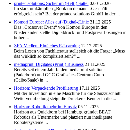
printec solutions: Sicher im (Heft-) Sattel
02.01.2026
Im stark umkämpften „Book on demand“-Geschäft
erfolgreich sein? Bei der printec solutions GmbH in der ...
Komori Europe: Alles auf (Digital-)Linie
31.12.2025
Das „Crossover Event“ von Komori Europe in den
Niederlanden stellte Digitaldruck- und Postpress-Lösungen in
hoher ...
ZFA Medien: Einfaches E-Learning
12.12.2025
Beim Lesen von Fachliteratur stellt sich oft die Frage: „Muss
das wirklich so kompliziert sein?“ ...
mediaprint: Digitales (Print-) Business
21.11.2025
Bereits seit einem Jahr bilden mediaprint solutions
(Paderborn) und GCC Grafisches Centrum Cuno
(Calbe/Saale) in ...
Horizon: Verpackende Profilierung
17.11.2025
Mit der Investition in eine Maschine für die Stanzzuschnitt-
Weiterverarbeitung steigt die Druckerei Bender in die ...
Horizon: Robotik mehr im Einsatz
05.11.2025
Horizon aus Quickborn bei Hamburg gründet BEAT
Robotics als Untermarke und platziert nun intelligente
Robotersysteme ...