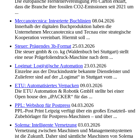
Die europäische Herstellervereinigung Pro Carton erklärt,
dass die Branche ihre fossilen CO2-Emissionen seit 2021 um
...
Meccanotecnica: Integrierte Buchlinien
08.04.2026
Innerhalb der digitalen Buchproduktion haben die
Unternehmen Meccanotecnica und Tecnau eine strategische
Kooperation vereinbart. Hiermit soll ...
Steuer: Prägendes 3b-Format
25.03.2026
Die steuer gmbh & co. kg (Waldenbuch bei Stuttgart) stellt
eine neue Prägefoliendruck-Maschine nach dem ...
Logimat: Logi(sti)sche Automation
23.03.2026
Einzelne aus der Druckindustrie bekannte Dienstleister und
Zulieferer sind auf der „Logimat“ in Stuttgart vom ...
ETU: Automatisiertes Verpacken
09.03.2026
Die ETU Automation & Robotik GmbH stellte bei einer
Open house den „iPACKER“ für das ...
PPL: Webshop für Postpress
04.03.2026
PPL-Post Print Leipzig verfügt über ein großes Ersatzteil- und
Zubehörlager für Postpress-Maschinen – und über ...
Solema: Intelligente Vernetzung
03.03.2026
Vernetzung zwischen Maschinen und Managementsystemen
ist die Zukunft. Daher sind sämtliche Maschinen von Solema