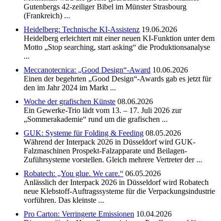
Gutenbergs 42-zeiliger Bibel im Münster Strasbourg
(Frankreich) ...
Heidelberg: Technische KI-Assistenz
19.06.2026
Heidelberg erleichtert mit einer neuen KI-Funktion unter dem
Motto „Stop searching, start asking“ die Produktionsanalyse
...
Meccanotecnica: „Good Design“-Award
10.06.2026
Einen der begehrten „Good Design“-Awards gab es jetzt für
den im Jahr 2024 im Markt ...
Woche der grafischen Künste
08.06.2026
Ein Gewerke-Trio lädt vom 13. – 17. Juli 2026 zur
„Sommerakademie“ rund um die grafischen ...
GUK: Systeme für Folding & Feeding
08.05.2026
Während der Interpack 2026 in Düsseldorf wird GUK-
Falzmaschinen Prospekt-Falzapparate und Beilagen-
Zuführsysteme vorstellen. Gleich mehrere Vertreter der ...
Robatech: „You glue. We care.“
06.05.2026
Anlässlich der Interpack 2026 in Düsseldorf wird Robatech
neue Klebstoff-Auftragssysteme für die Verpackungsindustrie
vorführen. Das kleinste ...
Pro Carton: Verringerte Emissionen
10.04.2026