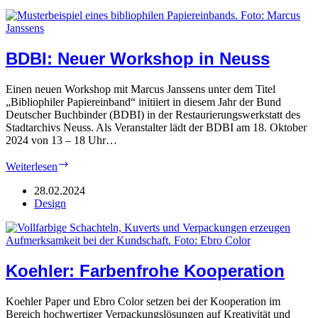
Unikat
BDBI: Neuer Workshop in Neuss
Einen neuen Workshop mit Marcus Janssens unter dem Titel
„Bibliophiler Papiereinband“ initiiert in diesem Jahr der Bund
Deutscher Buchbinder (BDBI) in der Restaurierungswerkstatt des
Stadtarchivs Neuss. Als Veranstalter lädt der BDBI am 18. Oktober
2024 von 13 – 18 Uhr…
BDBI:
Weiterlesen
Neuer
Workshop
28.02.2024
in
Design
Neuss
Koehler: Farbenfrohe Kooperation
Koehler Paper und Ebro Color setzen bei der Kooperation im
Bereich hochwertiger Verpackungslösungen auf Kreativität und