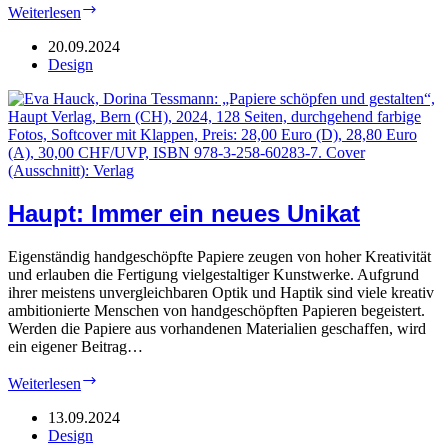
Begehrter
Weiterlesen
Award
für
20.09.2024
Marcus
Design
Janssens
Haupt: Immer ein neues Unikat
Eigenständig handgeschöpfte Papiere zeugen von hoher Kreativität
und erlauben die Fertigung vielgestaltiger Kunstwerke. Aufgrund
ihrer meistens unvergleichbaren Optik und Haptik sind viele kreativ
ambitionierte Menschen von handgeschöpften Papieren begeistert.
Werden die Papiere aus vorhandenen Materialien geschaffen, wird
ein eigener Beitrag…
Haupt:
Weiterlesen
Immer
ein
13.09.2024
neues
Design