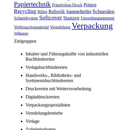
Papiertechnik
Prägen
Prägefolien-Druck
Recycling
Schneiden
Robotik
Sammelhefter
Rillen
Softcover
Stanzen
Schneidsystem
Umweltmanagement
Verpackung
Verbrauchsmaterial
Veredelung
Wellpappe
Zielgruppen
Inhaber und Führungskräfte von industriellen
Buchbindereien
Verlagsbuchbindereien
Handwerks-, Bibliotheks- und
Sortimentsbuchbindereien
Druckereien mit Weiterverarbeitung
Digitaldruckereien
Verpackungsspezialisten
Veredelungsbetriebe
Verlage
Zulieferindustrie