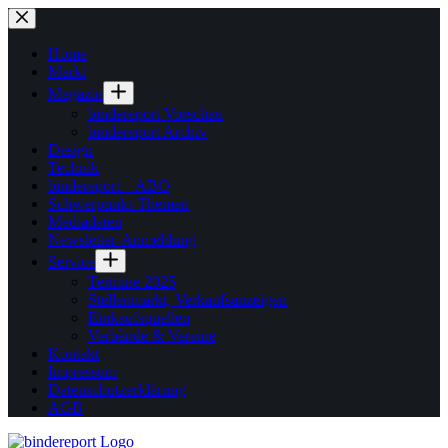
Zum
Inhalt
springen
Home
Markt
Magazin
bindereport Vorschau
bindereport Archiv
Design
Technik
bindereport – ABO
Schwerpunkt-Themen
Mediadaten
Newsletter-Anmeldung
Service
Termine 2025
Stellenmarkt, Verkaufsanzeigen
Einkaufsquellen
Verbände & Vereine
Kontakt
Impressum
Datenschutzerklärung
AGB