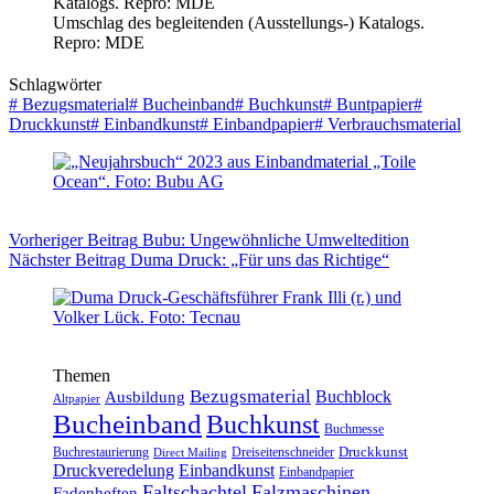
Umschlag des begleitenden (Ausstellungs-) Katalogs.
Repro: MDE
Schlagwörter
#
Bezugsmaterial
#
Bucheinband
#
Buchkunst
#
Buntpapier
#
Druckkunst
#
Einbandkunst
#
Einbandpapier
#
Verbrauchsmaterial
Vorheriger
Beitrag
Bubu: Ungewöhnliche Umweltedition
Nächster
Beitrag
Duma Druck: „Für uns das Richtige“
Themen
Bezugsmaterial
Buchblock
Ausbildung
Altpapier
Bucheinband
Buchkunst
Buchmesse
Druckkunst
Buchrestaurierung
Dreiseitenschneider
Direct Mailing
Druckveredelung
Einbandkunst
Einbandpapier
Faltschachtel
Falzmaschinen
Fadenheften