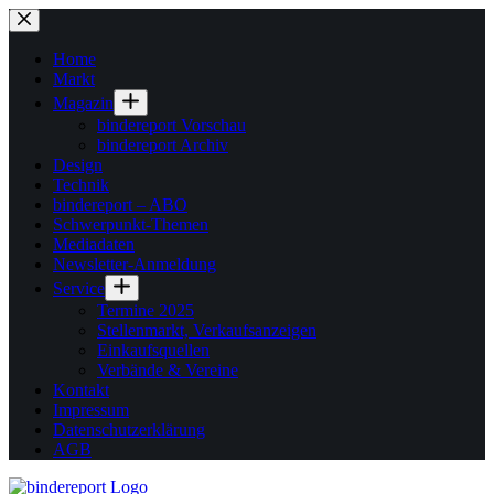
Zum
Inhalt
springen
Home
Markt
Magazin
bindereport Vorschau
bindereport Archiv
Design
Technik
bindereport – ABO
Schwerpunkt-Themen
Mediadaten
Newsletter-Anmeldung
Service
Termine 2025
Stellenmarkt, Verkaufsanzeigen
Einkaufsquellen
Verbände & Vereine
Kontakt
Impressum
Datenschutzerklärung
AGB