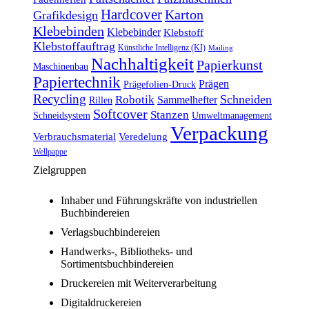
Hardcover
Karton
Grafikdesign
Klebebinden
Klebebinder
Klebstoff
Klebstoffauftrag
Künstliche Intelligenz (KI)
Mailing
Nachhaltigkeit
Papierkunst
Maschinenbau
Papiertechnik
Prägen
Prägefolien-Druck
Recycling
Schneiden
Robotik
Sammelhefter
Rillen
Softcover
Stanzen
Schneidsystem
Umweltmanagement
Verpackung
Verbrauchsmaterial
Veredelung
Wellpappe
Zielgruppen
Inhaber und Führungskräfte von industriellen
Buchbindereien
Verlagsbuchbindereien
Handwerks-, Bibliotheks- und
Sortimentsbuchbindereien
Druckereien mit Weiterverarbeitung
Digitaldruckereien