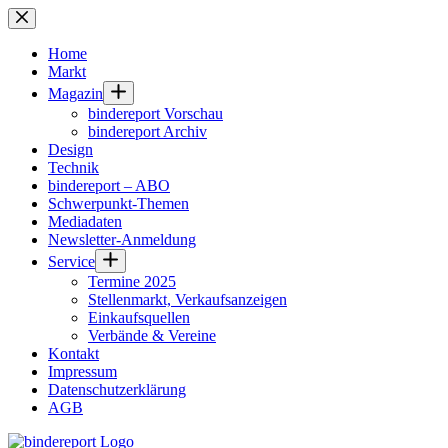
Zum
Inhalt
springen
Home
Markt
Magazin
bindereport Vorschau
bindereport Archiv
Design
Technik
bindereport – ABO
Schwerpunkt-Themen
Mediadaten
Newsletter-Anmeldung
Service
Termine 2025
Stellenmarkt, Verkaufsanzeigen
Einkaufsquellen
Verbände & Vereine
Kontakt
Impressum
Datenschutzerklärung
AGB