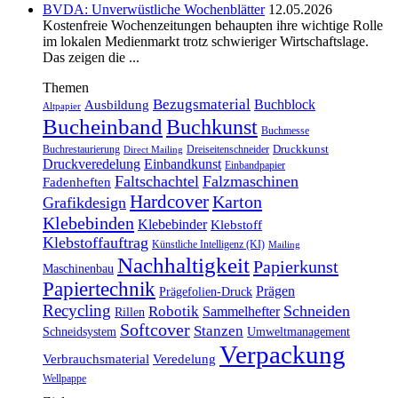
BVDA: Unverwüstliche Wochenblätter
12.05.2026
Kostenfreie Wochenzeitungen behaupten ihre wichtige Rolle
im lokalen Medienmarkt trotz schwieriger Wirtschaftslage.
Das zeigen die ...
Themen
Bezugsmaterial
Buchblock
Ausbildung
Altpapier
Bucheinband
Buchkunst
Buchmesse
Druckkunst
Buchrestaurierung
Dreiseitenschneider
Direct Mailing
Druckveredelung
Einbandkunst
Einbandpapier
Faltschachtel
Falzmaschinen
Fadenheften
Hardcover
Karton
Grafikdesign
Klebebinden
Klebebinder
Klebstoff
Klebstoffauftrag
Künstliche Intelligenz (KI)
Mailing
Nachhaltigkeit
Papierkunst
Maschinenbau
Papiertechnik
Prägen
Prägefolien-Druck
Recycling
Schneiden
Robotik
Sammelhefter
Rillen
Softcover
Stanzen
Schneidsystem
Umweltmanagement
Verpackung
Verbrauchsmaterial
Veredelung
Wellpappe