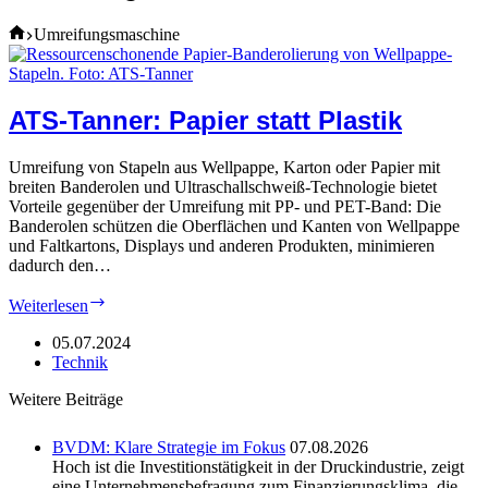
Home
Umreifungsmaschine
ATS-Tanner: Papier statt Plastik
Umreifung von Stapeln aus Wellpappe, Karton oder Papier mit
breiten Banderolen und Ultraschallschweiß-Technologie bietet
Vorteile gegenüber der Umreifung mit PP- und PET-Band: Die
Banderolen schützen die Oberflächen und Kanten von Wellpappe
und Faltkartons, Displays und anderen Produkten, minimieren
dadurch den…
ATS-
Weiterlesen
Tanner:
Papier
05.07.2024
statt
Technik
Plastik
Weitere Beiträge
BVDM: Klare Strategie im Fokus
07.08.2026
Hoch ist die Investitionstätigkeit in der Druckindustrie, zeigt
eine Unternehmensbefragung zum Finanzierungsklima, die