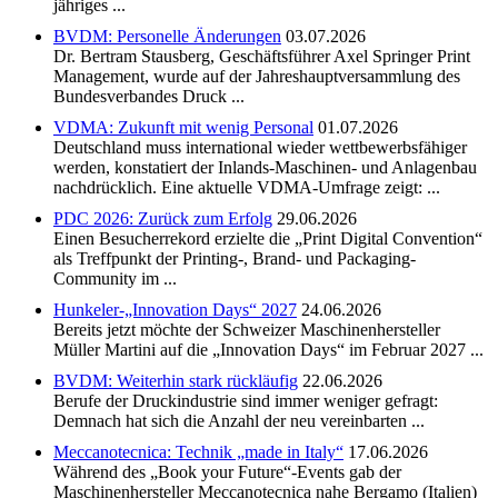
jähriges ...
BVDM: Personelle Änderungen
03.07.2026
Dr. Bertram Stausberg, Geschäftsführer Axel Springer Print
Management, wurde auf der Jahreshauptversammlung des
Bundesverbandes Druck ...
VDMA: Zukunft mit wenig Personal
01.07.2026
Deutschland muss international wieder wettbewerbsfähiger
werden, konstatiert der Inlands-Maschinen- und Anlagenbau
nachdrücklich. Eine aktuelle VDMA-Umfrage zeigt: ...
PDC 2026: Zurück zum Erfolg
29.06.2026
Einen Besucherrekord erzielte die „Print Digital Convention“
als Treffpunkt der Printing-, Brand- und Packaging-
Community im ...
Hunkeler-„Innovation Days“ 2027
24.06.2026
Bereits jetzt möchte der Schweizer Maschinenhersteller
Müller Martini auf die „Innovation Days“ im Februar 2027 ...
BVDM: Weiterhin stark rückläufig
22.06.2026
Berufe der Druckindustrie sind immer weniger gefragt:
Demnach hat sich die Anzahl der neu vereinbarten ...
Meccanotecnica: Technik „made in Italy“
17.06.2026
Während des „Book your Future“-Events gab der
Maschinenhersteller Meccanotecnica nahe Bergamo (Italien)