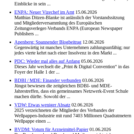
Einblicke in sein ...
ENPA: Neuer Vizechef im Amt
15.06.2026
Matthias Ditzen-Blanke ist anlässlich der Vorstandssitzung
und Mitgliederversammlung des Europäischen
Zeitungsverleger-Verbands ENPA (European Newspaper
Publishers ...
Apenberg: Spannender Blogbeitrag
12.06.2026
Gegenwärtig ist manches Unternehmen zahlungsunfähig; nur
jedes vierte kehrt nach einer Insolvenz in den Markt ...
PDC: Wieder mal alles auf Anfang
05.06.2026
Dieses Jahr wechselt die „Print & Digital Convention“ in das
Foyer der Halle 1 der ...
BDBI / MDE: Einander verbunden
03.06.2026
Jüngst bewiesen die zeitgleichen BDBI- und MDE-
Jahrestreffen, dass ein gemeinsames Netzwerk-Event Schule
machen dürfte. Sowohl der ...
VDW: Etwas weniger Absatz
02.06.2026
2025 verzeichneten die Mitglieder des Verbandes der
Wellpappen-Industrie mit rund 7403 Millionen Quadratmetern
Wellpappe einen ...
BVDM: Votum für Arzneimittel-Papier
01.06.2026