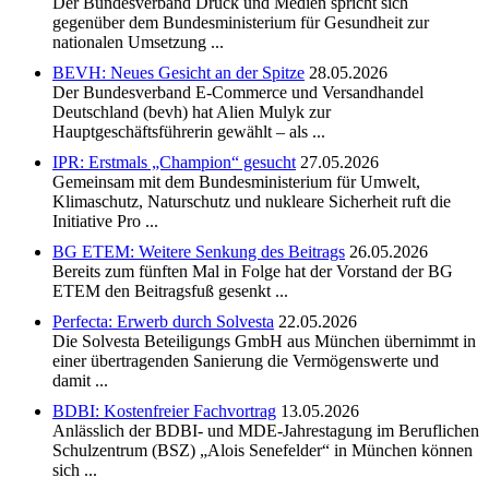
Der Bundesverband Druck und Medien spricht sich
gegenüber dem Bundesministerium für Gesundheit zur
nationalen Umsetzung ...
BEVH: Neues Gesicht an der Spitze
28.05.2026
Der Bundesverband E-Commerce und Versandhandel
Deutschland (bevh) hat Alien Mulyk zur
Hauptgeschäftsführerin gewählt – als ...
IPR: Erstmals „Champion“ gesucht
27.05.2026
Gemeinsam mit dem Bundesministerium für Umwelt,
Klimaschutz, Naturschutz und nukleare Sicherheit ruft die
Initiative Pro ...
BG ETEM: Weitere Senkung des Beitrags
26.05.2026
Bereits zum fünften Mal in Folge hat der Vorstand der BG
ETEM den Beitragsfuß gesenkt ...
Perfecta: Erwerb durch Solvesta
22.05.2026
Die Solvesta Beteiligungs GmbH aus München übernimmt in
einer übertragenden Sanierung die Vermögenswerte und
damit ...
BDBI: Kostenfreier Fachvortrag
13.05.2026
Anlässlich der BDBI- und MDE-Jahrestagung im Beruflichen
Schulzentrum (BSZ) „Alois Senefelder“ in München können
sich ...