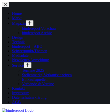
Zum
Inhalt
springen
Home
Markt
Magazin
bindereport Vorschau
bindereport Archiv
Design
Technik
bindereport – ABO
Schwerpunkt-Themen
Mediadaten
Newsletter-Anmeldung
Service
Termine 2025
Stellenmarkt, Verkaufsanzeigen
Einkaufsquellen
Verbände & Vereine
Kontakt
Impressum
Datenschutzerklärung
AGB