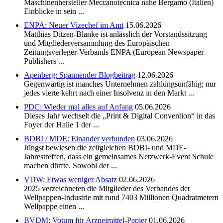
Maschinenhersteller Meccanotecnica nahe Bergamo (Italien)
Einblicke in sein ...
ENPA: Neuer Vizechef im Amt
15.06.2026
Matthias Ditzen-Blanke ist anlässlich der Vorstandssitzung
und Mitgliederversammlung des Europäischen
Zeitungsverleger-Verbands ENPA (European Newspaper
Publishers ...
Apenberg: Spannender Blogbeitrag
12.06.2026
Gegenwärtig ist manches Unternehmen zahlungsunfähig; nur
jedes vierte kehrt nach einer Insolvenz in den Markt ...
PDC: Wieder mal alles auf Anfang
05.06.2026
Dieses Jahr wechselt die „Print & Digital Convention“ in das
Foyer der Halle 1 der ...
BDBI / MDE: Einander verbunden
03.06.2026
Jüngst bewiesen die zeitgleichen BDBI- und MDE-
Jahrestreffen, dass ein gemeinsames Netzwerk-Event Schule
machen dürfte. Sowohl der ...
VDW: Etwas weniger Absatz
02.06.2026
2025 verzeichneten die Mitglieder des Verbandes der
Wellpappen-Industrie mit rund 7403 Millionen Quadratmetern
Wellpappe einen ...
BVDM: Votum für Arzneimittel-Papier
01.06.2026