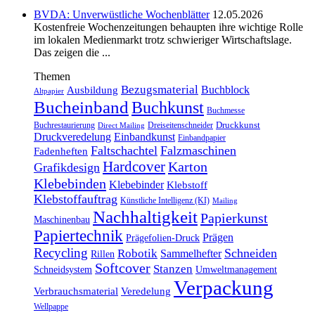
BVDA: Unverwüstliche Wochenblätter
12.05.2026
Kostenfreie Wochenzeitungen behaupten ihre wichtige Rolle
im lokalen Medienmarkt trotz schwieriger Wirtschaftslage.
Das zeigen die ...
Themen
Bezugsmaterial
Buchblock
Ausbildung
Altpapier
Bucheinband
Buchkunst
Buchmesse
Druckkunst
Buchrestaurierung
Dreiseitenschneider
Direct Mailing
Druckveredelung
Einbandkunst
Einbandpapier
Faltschachtel
Falzmaschinen
Fadenheften
Hardcover
Karton
Grafikdesign
Klebebinden
Klebebinder
Klebstoff
Klebstoffauftrag
Künstliche Intelligenz (KI)
Mailing
Nachhaltigkeit
Papierkunst
Maschinenbau
Papiertechnik
Prägen
Prägefolien-Druck
Recycling
Schneiden
Robotik
Sammelhefter
Rillen
Softcover
Stanzen
Schneidsystem
Umweltmanagement
Verpackung
Verbrauchsmaterial
Veredelung
Wellpappe