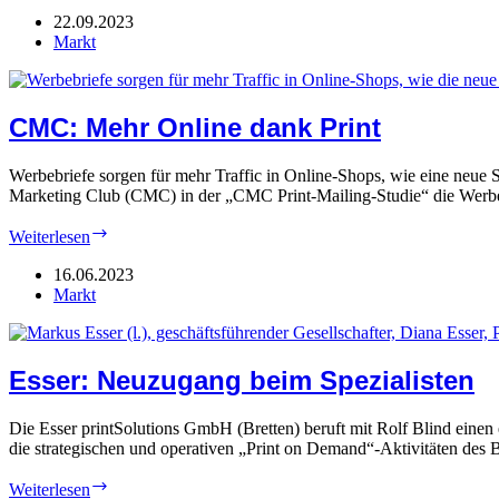
Zipcon:
22.09.2023
Ein
Markt
Fokus
ist
„KI“
CMC: Mehr Online dank Print
Werbebriefe sorgen für mehr Traffic in Online-Shops, wie eine neue S
Marketing Club (CMC) in der „CMC Print-Mailing-Studie“ die Werb
CMC:
Weiterlesen
Mehr
Online
16.06.2023
dank
Markt
Print
Esser: Neuzugang beim Spezialisten
Die Esser printSolutions GmbH (Bretten) beruft mit Rolf Blind einen 
die strategischen und operativen „Print on Demand“-Aktivitäten des
Esser:
Weiterlesen