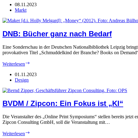
in
08.11.2023
Deutschland
Markt
DNB: Bücher ganz nach Bedarf
Eine Sonderschau in der Deutschen Nationalbibliothek Leipzig bringt
provokativen Titel „Schmuddelkind der Branche? Books on Demand“ e
DNB:
Weiterlesen
Bücher
ganz
01.11.2023
nach
Design
Bedarf
BVDM / Zipcon: Ein Fokus ist „KI“
Die Veranstalter des „Online Print Symposiums“ stellen bereits jet
Zipcon Consulting GmbH, soll die Veranstaltung mit…
BVDM
Weiterlesen
/