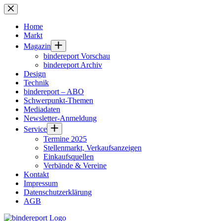
Zum
Inhalt
springen
Home
Markt
Magazin
bindereport Vorschau
bindereport Archiv
Design
Technik
bindereport – ABO
Schwerpunkt-Themen
Mediadaten
Newsletter-Anmeldung
Service
Termine 2025
Stellenmarkt, Verkaufsanzeigen
Einkaufsquellen
Verbände & Vereine
Kontakt
Impressum
Datenschutzerklärung
AGB