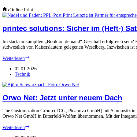
Home
Online Print
printec solutions: Sicher im (Heft-) Sat
Im stark umkämpften „Book on demand“-Geschäft erfolgreich sein? Be
südwestlich von Kaiserslautern gelegenen Weselberg. Inzwischen is
printec
Weiterlesen
solutions:
Sicher
02.01.2026
im
Technik
(Heft-)
Sattel
Orwo Net: Jetzt unter neuem Dach
The Customization Group (TCG, Picanova GmbH) mit Stammsitz in Kö
Orwo Net GmbH in Bitterfeld-Wolfen übernommen. Mit der Integratio
Orwo
Weiterlesen
Net: