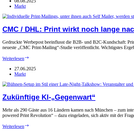
Jetzt
08.08.2025
unter
Markt
neuem
Dach
CMC / DHL: Print wirkt noch lange na
Gedruckte Werbepost beeinflusst die B2B- und B2C-Kundschaft: Print
neueste „CMC Print-Mailing“-Studie veröffentlicht. Wichtigstes Er
CMC
Weiterlesen
/
DHL:
27.06.2025
Print
Markt
wirkt
noch
lange
nach
Zukünftige KI-„Gegenwart“
Mehr als 290 Gäste aus 16 Ländern kamen nach München – zum inter
powered Print Revolution“ – dazu eingeladen, sich aktiv mit der Fr
Zukünftige
Weiterlesen
KI-