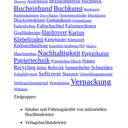
Bezugsmaterial
Buchblock
Ausbildung
Altpapier
Bucheinband
Buchkunst
Buchmesse
Druckkunst
Buchrestaurierung
Dreiseitenschneider
Direct Mailing
Druckveredelung
Einbandkunst
Einbandpapier
Faltschachtel
Falzmaschinen
Fadenheften
Hardcover
Karton
Grafikdesign
Klebebinden
Klebebinder
Klebstoff
Klebstoffauftrag
Künstliche Intelligenz (KI)
Mailing
Nachhaltigkeit
Papierkunst
Maschinenbau
Papiertechnik
Prägen
Prägefolien-Druck
Recycling
Schneiden
Robotik
Sammelhefter
Rillen
Softcover
Stanzen
Schneidsystem
Umweltmanagement
Verpackung
Verbrauchsmaterial
Veredelung
Wellpappe
Zielgruppen
Inhaber und Führungskräfte von industriellen
Buchbindereien
Verlagsbuchbindereien