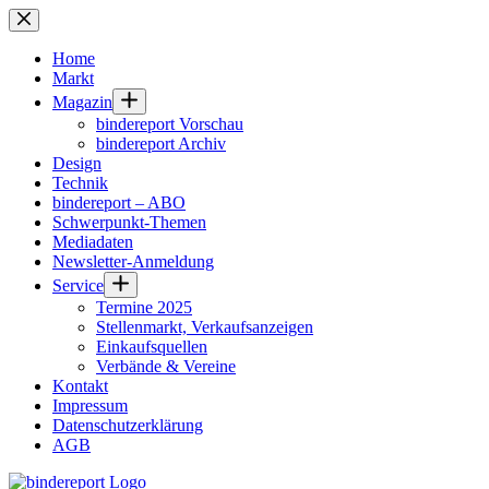
Zum
Inhalt
springen
Home
Markt
Magazin
bindereport Vorschau
bindereport Archiv
Design
Technik
bindereport – ABO
Schwerpunkt-Themen
Mediadaten
Newsletter-Anmeldung
Service
Termine 2025
Stellenmarkt, Verkaufsanzeigen
Einkaufsquellen
Verbände & Vereine
Kontakt
Impressum
Datenschutzerklärung
AGB