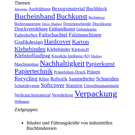
Themen
Bezugsmaterial
Buchblock
Ausbildung
Altpapier
Bucheinband
Buchkunst
Buchmesse
Druckkunst
Buchrestaurierung
Dreiseitenschneider
Direct Mailing
Druckveredelung
Einbandkunst
Einbandpapier
Faltschachtel
Falzmaschinen
Fadenheften
Hardcover
Karton
Grafikdesign
Klebebinden
Klebebinder
Klebstoff
Klebstoffauftrag
Künstliche Intelligenz (KI)
Mailing
Nachhaltigkeit
Papierkunst
Maschinenbau
Papiertechnik
Prägen
Prägefolien-Druck
Recycling
Schneiden
Robotik
Sammelhefter
Rillen
Softcover
Stanzen
Schneidsystem
Umweltmanagement
Verpackung
Verbrauchsmaterial
Veredelung
Wellpappe
Zielgruppen
Inhaber und Führungskräfte von industriellen
Buchbindereien