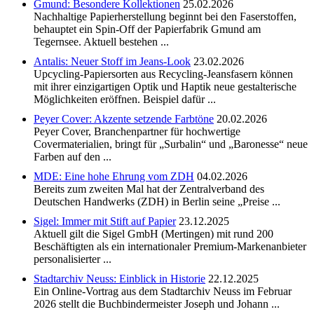
Gmund: Besondere Kollektionen
25.02.2026
Nachhaltige Papierherstellung beginnt bei den Faserstoffen,
behauptet ein Spin-Off der Papierfabrik Gmund am
Tegernsee. Aktuell bestehen ...
Antalis: Neuer Stoff im Jeans-Look
23.02.2026
Upcycling-Papiersorten aus Recycling-Jeansfasern können
mit ihrer einzigartigen Optik und Haptik neue gestalterische
Möglichkeiten eröffnen. Beispiel dafür ...
Peyer Cover: Akzente setzende Farbtöne
20.02.2026
Peyer Cover, Branchenpartner für hochwertige
Covermaterialien, bringt für „Surbalin“ und „Baronesse“ neue
Farben auf den ...
MDE: Eine hohe Ehrung vom ZDH
04.02.2026
Bereits zum zweiten Mal hat der Zentralverband des
Deutschen Handwerks (ZDH) in Berlin seine „Preise ...
Sigel: Immer mit Stift auf Papier
23.12.2025
Aktuell gilt die Sigel GmbH (Mertingen) mit rund 200
Beschäftigten als ein internationaler Premium-Markenanbieter
personalisierter ...
Stadtarchiv Neuss: Einblick in Historie
22.12.2025
Ein Online-Vortrag aus dem Stadtarchiv Neuss im Februar
2026 stellt die Buchbindermeister Joseph und Johann ...