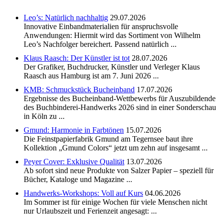
Leo’s: Natürlich nachhaltig
29.07.2026
Innovative Einbandmaterialien für anspruchsvolle
Anwendungen: Hiermit wird das Sortiment von Wilhelm
Leo’s Nachfolger bereichert. Passend natürlich ...
Klaus Raasch: Der Künstler ist tot
28.07.2026
Der Grafiker, Buchdrucker, Künstler und Verleger Klaus
Raasch aus Hamburg ist am 7. Juni 2026 ...
KMB: Schmuckstück Bucheinband
17.07.2026
Ergebnisse des Bucheinband-Wettbewerbs für Auszubildende
des Buchbinderei-Handwerks 2026 sind in einer Sonderschau
in Köln zu ...
Gmund: Harmonie in Farbtönen
15.07.2026
Die Feinstpapierfabrik Gmund am Tegernsee baut ihre
Kollektion „Gmund Colors“ jetzt um zehn auf insgesamt ...
Peyer Cover: Exklusive Qualität
13.07.2026
Ab sofort sind neue Produkte von Salzer Papier – speziell für
Bücher, Kataloge und Magazine ...
Handwerks-Workshops: Voll auf Kurs
04.06.2026
Im Sommer ist für einige Wochen für viele Menschen nicht
nur Urlaubszeit und Ferienzeit angesagt: ...