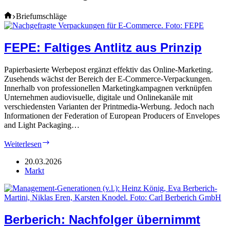
Home
Briefumschläge
FEPE: Faltiges Antlitz aus Prinzip
Papierbasierte Werbepost ergänzt effektiv das Online-Marketing.
Zusehends wächst der Bereich der E-Commerce-Verpackungen.
Innerhalb von professionellen Marketingkampagnen verknüpfen
Unternehmen audiovisuelle, digitale und Onlinekanäle mit
verschiedensten Varianten der Printmedia-Werbung. Jedoch nach
Informationen der Federation of European Producers of Envelopes
and Light Packaging…
FEPE:
Weiterlesen
Faltiges
Antlitz
20.03.2026
aus
Markt
Prinzip
Berberich: Nachfolger übernimmt