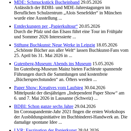
MDE: Schmuckstück Bucheinband
29.05.2026
Anlässlich der BDBI- und MDE-Jahrestagungen im
Beruflichen Schulzentrum „Alois Senefelder“ in München
wurde eine Ausstellung ...
Entdeckungen per „Papierkultour“
20.05.2026
Durch die Pfalz und das Elsass führt eine Tour im Frühjahr
und Sommer 2026 Interessierte ...
Stiftung Buchkunst: Neue Werke in Leipzig
18.05.2026
„Schönste Bücher aus aller Welt“ lassen Buchkunst-Fans vom
25. April bis 31. Mai 2026 in ...
Gutenberg-Museum: Abends ins Museum
15.05.2026
Im Gutenberg-Museum Mainz bieten Fachleute spannende
Führungen durch die Sammlungen und kostenfreie
„Büchersprechstunden“ an. Öfters werden ...
Paper Show: Kreatives vom Laufsteg
30.04.2026
Mittelpunkt der diesjährigen „Independent Paper Show“ am
6. und 7. Mai 2026 in Lausanne (Schweiz) ...
BDBI: Schon ganze sechs Jahre
29.04.2026
Im Coronapandemie-Jahr 2021 fingen die ersten Workshops
der Ausbildungsinitiative im Buchbinderei-Handwerk an. Die
damalige spontane Idee ...
LVR: Faszination der Papierkunst
28.04.2026