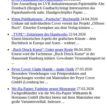
Eine Ausstellung im LVR-Industriemuseum Papiermühle Alte
Dombach (Bergisch Gladbach) bringt Interessierten das
Papierhandwerk nahe. Handgeschöpftes Papier ...
Prima.Publikationen: „Poetische“ Buchgrafik
24.04.2026
Unikate mit individuellem Cover vereint das Projekt „Offenes
Buch“. Einzelne Exemplare aus dem Verlag können ...
„TYPE“: Zeitzeugen des Handwerks
22.04.2026
Einem historischen Aspekt der grafischen Künste – dem
Buchdruck in Europa und Asien – widmet ...
„Buch Druck Kunst“: Unter neuer Regie
06.04.2026
Erneut wird die Fachmesse „Buch Druck Kunst“ in der
Hansestadt Hamburg initiiert. Gewohnter Veranstaltungsort ist
...
Peyer Cover: Glatte Haptik – matte Optik
27.03.2026
Besondere Veredelungen von Printprodukten und
Verpackungen werden mit Materialien der Peyer Cover
GmbH (Leonberg bei ...
We-Ha-Papier: Farbtöne gegen Monotonie
27.02.2026
Fachgroßhändler wie die We-Ha-Papier Wittkamm &
Herrmann GmbH (Berlin) bieten mit ihren Materialien eine
große Variantenvielfalt. Indessen ...