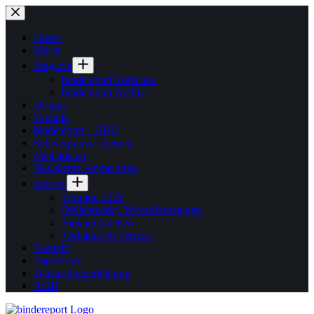
Zum
Inhalt
springen
Home
Markt
Magazin
bindereport Vorschau
bindereport Archiv
Design
Technik
bindereport – ABO
Schwerpunkt-Themen
Mediadaten
Newsletter-Anmeldung
Service
Termine 2025
Stellenmarkt, Verkaufsanzeigen
Einkaufsquellen
Verbände & Vereine
Kontakt
Impressum
Datenschutzerklärung
AGB