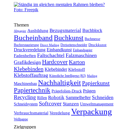
Themen
Bezugsmaterial
Buchblock
Ausbildung
Altpapier
Bucheinband
Buchkunst
Buchmesse
Druckkunst
Buchrestaurierung
Dreiseitenschneider
Direct Mailing
Druckveredelung
Einbandkunst
Einbandpapier
Faltschachtel
Falzmaschinen
Fadenheften
Hardcover
Karton
Grafikdesign
Klebebinden
Klebebinder
Klebstoff
Klebstoffauftrag
Künstliche Intelligenz (KI)
Mailing
Nachhaltigkeit
Papierkunst
Maschinenbau
Papiertechnik
Prägen
Prägefolien-Druck
Recycling
Schneiden
Robotik
Sammelhefter
Rillen
Softcover
Stanzen
Schneidsystem
Umweltmanagement
Verpackung
Verbrauchsmaterial
Veredelung
Wellpappe
Zielgruppen