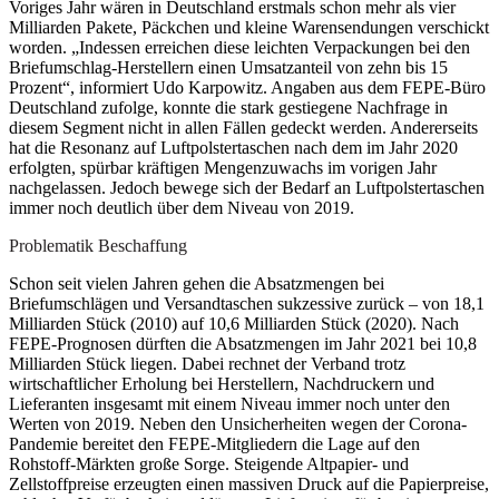
Voriges Jahr wären in Deutschland erstmals schon mehr als vier
Milliarden Pakete, Päckchen und kleine Warensendungen verschickt
worden. „Indessen erreichen diese leichten Verpackungen bei den
Briefumschlag-Herstellern einen Umsatzanteil von zehn bis 15
Prozent“, informiert Udo Karpowitz. Angaben aus dem FEPE-Büro
Deutschland zufolge, konnte die stark gestiegene Nachfrage in
diesem Segment nicht in allen Fällen gedeckt werden. Andererseits
hat die Resonanz auf Luftpolstertaschen nach dem im Jahr 2020
erfolgten, spürbar kräftigen Mengenzuwachs im vorigen Jahr
nachgelassen. Jedoch bewege sich der Bedarf an Luftpolstertaschen
immer noch deutlich über dem Niveau von 2019.
Problematik Beschaffung
Schon seit vielen Jahren gehen die Absatzmengen bei
Briefumschlägen und Versandtaschen sukzessive zurück – von 18,1
Milliarden Stück (2010) auf 10,6 Milliarden Stück (2020). Nach
FEPE-Prognosen dürften die Absatzmengen im Jahr 2021 bei 10,8
Milliarden Stück liegen. Dabei rechnet der Verband trotz
wirtschaftlicher Erholung bei Herstellern, Nachdruckern und
Lieferanten insgesamt mit einem Niveau immer noch unter den
Werten von 2019. Neben den Unsicherheiten wegen der Corona-
Pandemie bereitet den FEPE-Mitgliedern die Lage auf den
Rohstoff-Märkten große Sorge. Steigende Altpapier- und
Zellstoffpreise erzeugten einen massiven Druck auf die Papierpreise,