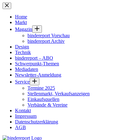
Zum
Inhalt
springen
Home
Markt
Magazin
bindereport Vorschau
bindereport Archiv
Design
Technik
bindereport – ABO
Schwerpunkt-Themen
Mediadaten
Newsletter-Anmeldung
Service
Termine 2025
Stellenmarkt, Verkaufsanzeigen
Einkaufsquellen
Verbände & Vereine
Kontakt
Impressum
Datenschutzerklärung
AGB