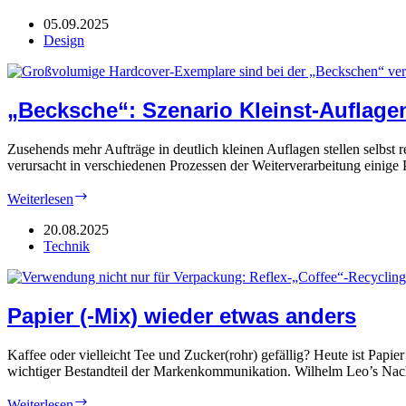
Sortimente
für
05.09.2025
Feinstpapier
Design
„Becksche“: Szenario Kleinst-Auflage
Zusehends mehr Aufträge in deutlich kleinen Auflagen stellen selbst
verursacht in verschiedenen Prozessen der Weiterverarbeitung einige
„Becksche“:
Weiterlesen
Szenario
Kleinst-
20.08.2025
Auflagen
Technik
Papier (-Mix) wieder etwas anders
Kaffee oder vielleicht Tee und Zucker(rohr) gefällig? Heute ist Papier
wichtiger Bestandteil der Markenkommunikation. Wilhelm Leo’s Nac
Papier
Weiterlesen