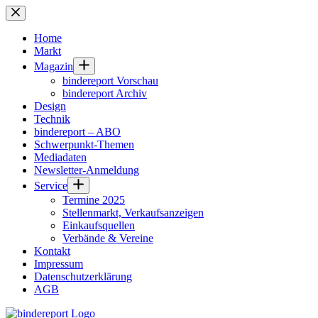
Zum
Inhalt
springen
Home
Markt
Magazin
bindereport Vorschau
bindereport Archiv
Design
Technik
bindereport – ABO
Schwerpunkt-Themen
Mediadaten
Newsletter-Anmeldung
Service
Termine 2025
Stellenmarkt, Verkaufsanzeigen
Einkaufsquellen
Verbände & Vereine
Kontakt
Impressum
Datenschutzerklärung
AGB