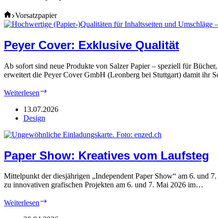
Home
Vorsatzpapier
Peyer Cover: Exklusive Qualität
Ab sofort sind neue Produkte von Salzer Papier – speziell für Büche
erweitert die Peyer Cover GmbH (Leonberg bei Stuttgart) damit ihr
Peyer
Weiterlesen
Cover:
Exklusive
13.07.2026
Qualität
Design
Paper Show: Kreatives vom Laufsteg
Mittelpunkt der diesjährigen „Independent Paper Show“ am 6. und 7. M
zu innovativen grafischen Projekten am 6. und 7. Mai 2026 im…
Paper
Weiterlesen
Show: