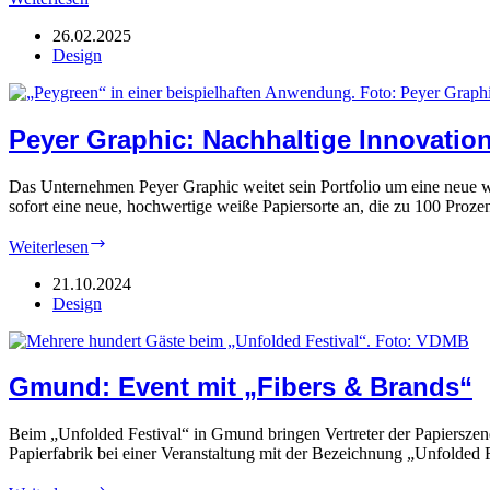
(-
Mix)
26.02.2025
wieder
Design
etwas
anders
Peyer Graphic: Nachhaltige Innovatio
Das Unternehmen Peyer Graphic weitet sein Portfolio um eine neue we
sofort eine neue, hochwertige weiße Papiersorte an, die zu 100 Proze
Peyer
Weiterlesen
Graphic:
Nachhaltige
21.10.2024
Innovation
Design
Gmund: Event mit „Fibers & Brands“
Beim „Unfolded Festival“ in Gmund bringen Vertreter der Papiersze
Papierfabrik bei einer Veranstaltung mit der Bezeichnung „Unfolded F
Gmund: