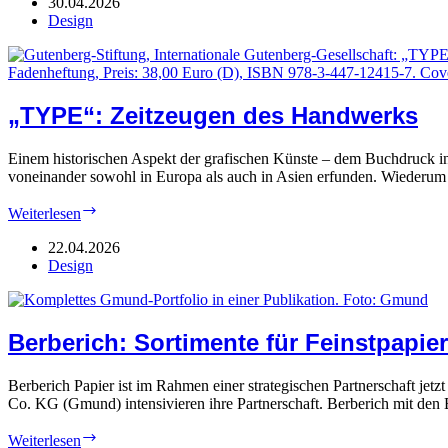
Kreatives
30.04.2026
vom
Design
Laufsteg
„TYPE“: Zeitzeugen des Handwerks
Einem historischen Aspekt der grafischen Künste – dem Buchdruck i
voneinander sowohl in Europa als auch in Asien erfunden. Wiederu
„TYPE“:
Weiterlesen
Zeitzeugen
des
22.04.2026
Handwerks
Design
Berberich: Sortimente für Feinstpapier
Berberich Papier ist im Rahmen einer strategischen Partnerschaft je
Co. KG (Gmund) intensivieren ihre Partnerschaft. Berberich mit den
Berberich:
Weiterlesen