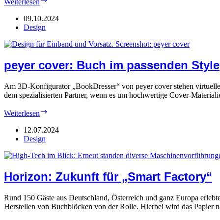
Weiterlesen
Event
mit
09.10.2024
„Fibers
Design
&
Brands“
peyer cover: Buch im passenden Style
Am 3D-Konfigurator „BookDresser“ von peyer cover stehen virtuelle
dem spezialisierten Partner, wenn es um hochwertige Cover-Materia
peyer
Weiterlesen
cover:
Buch
12.07.2024
im
Design
passenden
Style
Horizon: Zukunft für „Smart Factory“
Rund 150 Gäste aus Deutschland, Österreich und ganz Europa erlebt
Herstellen von Buchblöcken von der Rolle. Hierbei wird das Papier