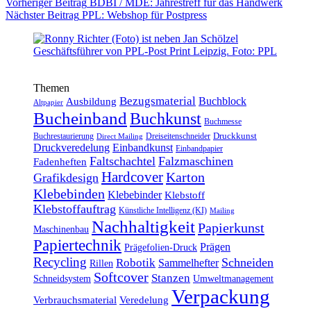
Vorheriger
Beitrag
BDBI / MDE: Jahrestreff für das Handwerk
Nächster
Beitrag
PPL: Webshop für Postpress
Themen
Bezugsmaterial
Buchblock
Ausbildung
Altpapier
Bucheinband
Buchkunst
Buchmesse
Druckkunst
Buchrestaurierung
Dreiseitenschneider
Direct Mailing
Druckveredelung
Einbandkunst
Einbandpapier
Faltschachtel
Falzmaschinen
Fadenheften
Hardcover
Karton
Grafikdesign
Klebebinden
Klebebinder
Klebstoff
Klebstoffauftrag
Künstliche Intelligenz (KI)
Mailing
Nachhaltigkeit
Papierkunst
Maschinenbau
Papiertechnik
Prägen
Prägefolien-Druck
Recycling
Schneiden
Robotik
Sammelhefter
Rillen
Softcover
Stanzen
Schneidsystem
Umweltmanagement
Verpackung
Verbrauchsmaterial
Veredelung