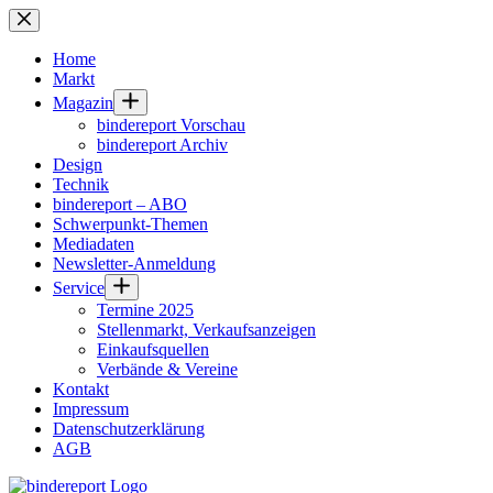
Zum
Inhalt
springen
Home
Markt
Magazin
bindereport Vorschau
bindereport Archiv
Design
Technik
bindereport – ABO
Schwerpunkt-Themen
Mediadaten
Newsletter-Anmeldung
Service
Termine 2025
Stellenmarkt, Verkaufsanzeigen
Einkaufsquellen
Verbände & Vereine
Kontakt
Impressum
Datenschutzerklärung
AGB