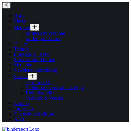
Zum
Inhalt
springen
Home
Markt
Magazin
bindereport Vorschau
bindereport Archiv
Design
Technik
bindereport – ABO
Schwerpunkt-Themen
Mediadaten
Newsletter-Anmeldung
Service
Termine 2025
Stellenmarkt, Verkaufsanzeigen
Einkaufsquellen
Verbände & Vereine
Kontakt
Impressum
Datenschutzerklärung
AGB