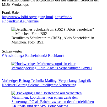
für Auszubildende die Möglichkeit des kostenfreien Besuchs der
MDE-Workshops.
Frank Baier
https://www.bdbi.org/tagung.html
,
https://mde-
einbandkunst.eu/termine
Berufliches Schulzentrum (BSZ) „Alois Senefelder“ in
München. Foto: BSZ
Schlagwörter
#
Ausbildung
#
Bucheinband
#
Buchkunst
Vorheriger
Beitrag
Technik: Mailing, Verpackung, Logistik
Nächster
Beitrag
Solema: Intelligente Vernetzung