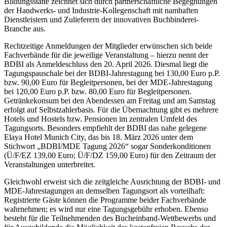
Bildungsstätte zeichnet sich durch partnerschaftliche Begegnungen
der Handwerks- und Industrie-Kollegenschaft mit namhaften
Dienstleistern und Zulieferern der innovativen Buchbinderei-
Branche aus.
Rechtzeitige Anmeldungen der Mitglieder erwünschen sich beide
Fachverbände für die jeweilige Veranstaltung – hierzu nennt der
BDBI als Anmeldeschluss den 20. April 2026. Diesmal liegt die
Tagungspauschale bei der BDBI-Jahrestagung bei 130,00 Euro p.P.
bzw. 90,00 Euro für Begleitpersonen, bei der MDE-Jahrestagung
bei 120,00 Euro p.P. bzw. 80,00 Euro für Begleitpersonen.
Getränkekonsum bei den Abendessen am Freitag und am Samstag
erfolgt auf Selbstzahlerbasis. Für die Übernachtung gibt es mehrere
Hotels und Hostels bzw. Pensionen im zentralen Umfeld des
Tagungsorts. Besonders empfiehlt der BDBI das nahe gelegene
Elaya Hotel Munich City, das bis 18. März 2026 unter dem
Stichwort „BDBI/MDE Tagung 2026“ sogar Sonderkonditionen
(Ü/F/EZ 139,00 Euro; Ü/F/DZ 159,00 Euro) für den Zeitraum der
Veranstaltungen unterbreitet.
Gleichwohl erweist sich die zeitgleiche Ausrichtung der BDBI- und
MDE-Jahrestagungen an demselben Tagungsort als vorteilhaft:
Registrierte Gäste können die Programme beider Fachverbände
wahrnehmen; es wird nur eine Tagungsgebühr erhoben. Ebenso
besteht für die Teilnehmenden des Bucheinband-Wettbewerbs und