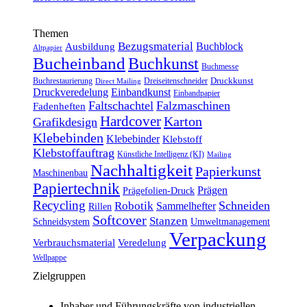
Themen
Bezugsmaterial
Buchblock
Ausbildung
Altpapier
Bucheinband
Buchkunst
Buchmesse
Druckkunst
Buchrestaurierung
Dreiseitenschneider
Direct Mailing
Druckveredelung
Einbandkunst
Einbandpapier
Faltschachtel
Falzmaschinen
Fadenheften
Hardcover
Karton
Grafikdesign
Klebebinden
Klebebinder
Klebstoff
Klebstoffauftrag
Künstliche Intelligenz (KI)
Mailing
Nachhaltigkeit
Papierkunst
Maschinenbau
Papiertechnik
Prägen
Prägefolien-Druck
Recycling
Schneiden
Robotik
Sammelhefter
Rillen
Softcover
Stanzen
Schneidsystem
Umweltmanagement
Verpackung
Verbrauchsmaterial
Veredelung
Wellpappe
Zielgruppen
Inhaber und Führungskräfte von industriellen