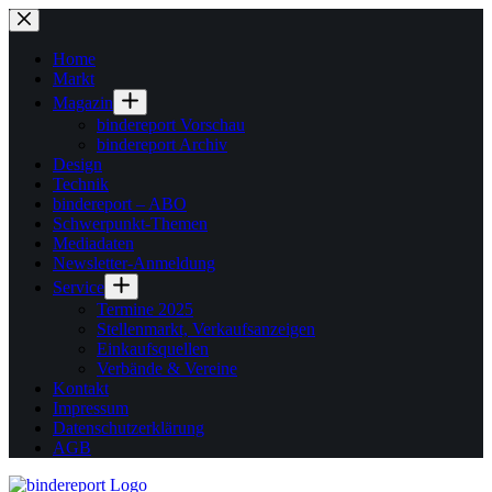
Zum
Inhalt
springen
Home
Markt
Magazin
bindereport Vorschau
bindereport Archiv
Design
Technik
bindereport – ABO
Schwerpunkt-Themen
Mediadaten
Newsletter-Anmeldung
Service
Termine 2025
Stellenmarkt, Verkaufsanzeigen
Einkaufsquellen
Verbände & Vereine
Kontakt
Impressum
Datenschutzerklärung
AGB