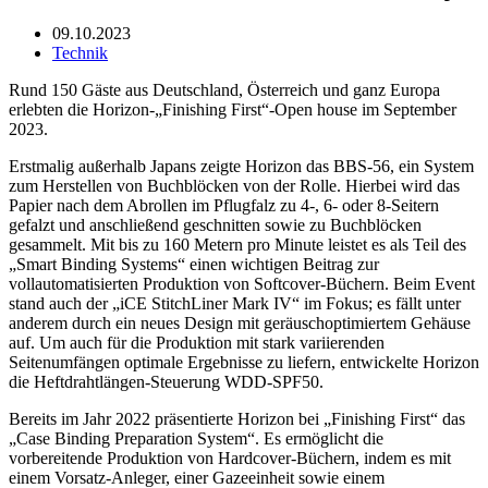
09.10.2023
Technik
Rund 150 Gäste aus Deutschland, Österreich und ganz Europa
erlebten die Horizon-„Finishing First“-Open house im September
2023.
Erstmalig außerhalb Japans zeigte Horizon das BBS-56, ein System
zum Herstellen von Buchblöcken von der Rolle. Hierbei wird das
Papier nach dem Abrollen im Pflugfalz zu 4-, 6- oder 8-Seitern
gefalzt und anschließend geschnitten sowie zu Buchblöcken
gesammelt. Mit bis zu 160 Metern pro Minute leistet es als Teil des
„Smart Binding Systems“ einen wichtigen Beitrag zur
vollautomatisierten Produktion von Softcover-Büchern. Beim Event
stand auch der „iCE StitchLiner Mark IV“ im Fokus; es fällt unter
anderem durch ein neues Design mit geräuschoptimiertem Gehäuse
auf. Um auch für die Produktion mit stark variierenden
Seitenumfängen optimale Ergebnisse zu liefern, entwickelte Horizon
die Heftdrahtlängen-Steuerung WDD-SPF50.
Bereits im Jahr 2022 präsentierte Horizon bei „Finishing First“ das
„Case Binding Preparation System“. Es ermöglicht die
vorbereitende Produktion von Hardcover-Büchern, indem es mit
einem Vorsatz-Anleger, einer Gazeeinheit sowie einem