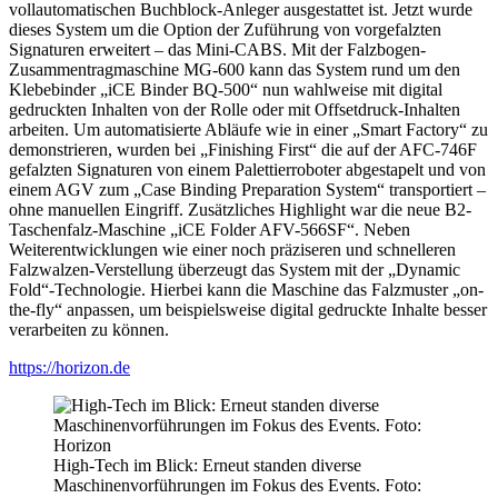
vollautomatischen Buchblock-Anleger ausgestattet ist. Jetzt wurde
dieses System um die Option der Zuführung von vorgefalzten
Signaturen erweitert – das Mini-CABS. Mit der Falzbogen-
Zusammentragmaschine MG-600 kann das System rund um den
Klebebinder „iCE Binder BQ-500“ nun wahlweise mit digital
gedruckten Inhalten von der Rolle oder mit Offsetdruck-Inhalten
arbeiten. Um automatisierte Abläufe wie in einer „Smart Factory“ zu
demonstrieren, wurden bei „Finishing First“ die auf der AFC-746F
gefalzten Signaturen von einem Palettierroboter abgestapelt und von
einem AGV zum „Case Binding Preparation System“ transportiert –
ohne manuellen Eingriff. Zusätzliches Highlight war die neue B2-
Taschenfalz-Maschine „iCE Folder AFV-566SF“. Neben
Weiterentwicklungen wie einer noch präziseren und schnelleren
Falzwalzen-Verstellung überzeugt das System mit der „Dynamic
Fold“-Technologie. Hierbei kann die Maschine das Falzmuster „on-
the-fly“ anpassen, um beispielsweise digital gedruckte Inhalte besser
verarbeiten zu können.
https://horizon.de
High-Tech im Blick: Erneut standen diverse
Maschinenvorführungen im Fokus des Events. Foto: