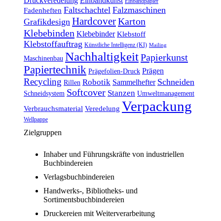
Druckveredelung
Einbandkunst
Einbandpapier
Faltschachtel
Falzmaschinen
Fadenheften
Hardcover
Karton
Grafikdesign
Klebebinden
Klebebinder
Klebstoff
Klebstoffauftrag
Künstliche Intelligenz (KI)
Mailing
Nachhaltigkeit
Papierkunst
Maschinenbau
Papiertechnik
Prägen
Prägefolien-Druck
Recycling
Schneiden
Robotik
Sammelhefter
Rillen
Softcover
Stanzen
Schneidsystem
Umweltmanagement
Verpackung
Verbrauchsmaterial
Veredelung
Wellpappe
Zielgruppen
Inhaber und Führungskräfte von industriellen
Buchbindereien
Verlagsbuchbindereien
Handwerks-, Bibliotheks- und
Sortimentsbuchbindereien
Druckereien mit Weiterverarbeitung