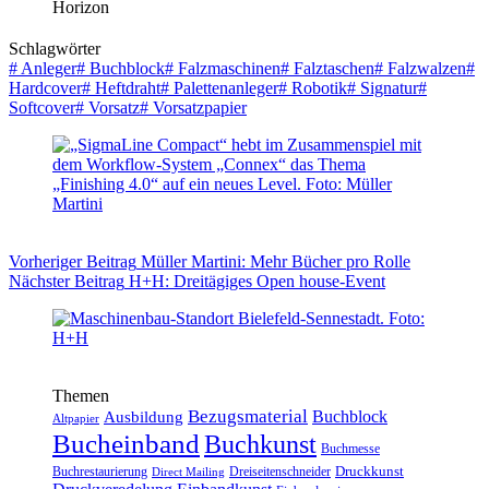
Horizon
Schlagwörter
#
Anleger
#
Buchblock
#
Falzmaschinen
#
Falztaschen
#
Falzwalzen
#
Hardcover
#
Heftdraht
#
Palettenanleger
#
Robotik
#
Signatur
#
Softcover
#
Vorsatz
#
Vorsatzpapier
Vorheriger
Beitrag
Müller Martini: Mehr Bücher pro Rolle
Nächster
Beitrag
H+H: Dreitägiges Open house-Event
Themen
Bezugsmaterial
Buchblock
Ausbildung
Altpapier
Bucheinband
Buchkunst
Buchmesse
Druckkunst
Buchrestaurierung
Dreiseitenschneider
Direct Mailing