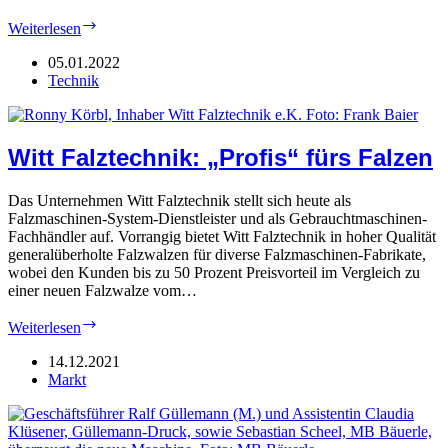
H+H:
Weiterlesen
Module
des
05.01.2022
(Mail-)
Technik
Erfolges
Witt Falztechnik: „Profis“ fürs Falzen
Das Unternehmen Witt Falztechnik stellt sich heute als
Falzmaschinen-System-Dienstleister und als Gebrauchtmaschinen-
Fachhändler auf. Vorrangig bietet Witt Falztechnik in hoher Qualität
generalüberholte Falzwalzen für diverse Falzmaschinen-Fabrikate,
wobei den Kunden bis zu 50 Prozent Preisvorteil im Vergleich zu
einer neuen Falzwalze vom…
Witt
Weiterlesen
Falztechnik:
„Profis“
14.12.2021
fürs
Markt
Falzen