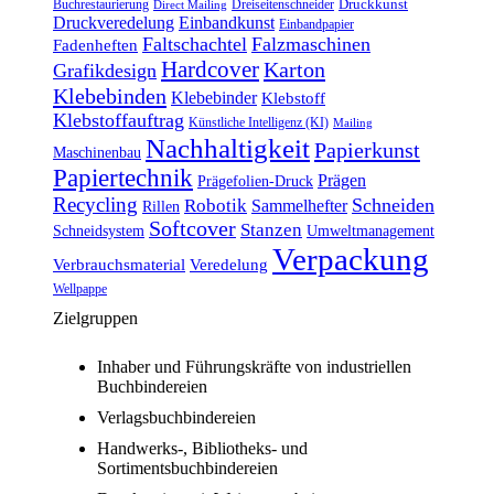
Druckkunst
Buchrestaurierung
Dreiseitenschneider
Direct Mailing
Druckveredelung
Einbandkunst
Einbandpapier
Faltschachtel
Falzmaschinen
Fadenheften
Hardcover
Karton
Grafikdesign
Klebebinden
Klebebinder
Klebstoff
Klebstoffauftrag
Künstliche Intelligenz (KI)
Mailing
Nachhaltigkeit
Papierkunst
Maschinenbau
Papiertechnik
Prägen
Prägefolien-Druck
Recycling
Schneiden
Robotik
Sammelhefter
Rillen
Softcover
Stanzen
Schneidsystem
Umweltmanagement
Verpackung
Verbrauchsmaterial
Veredelung
Wellpappe
Zielgruppen
Inhaber und Führungskräfte von industriellen
Buchbindereien
Verlagsbuchbindereien
Handwerks-, Bibliotheks- und
Sortimentsbuchbindereien