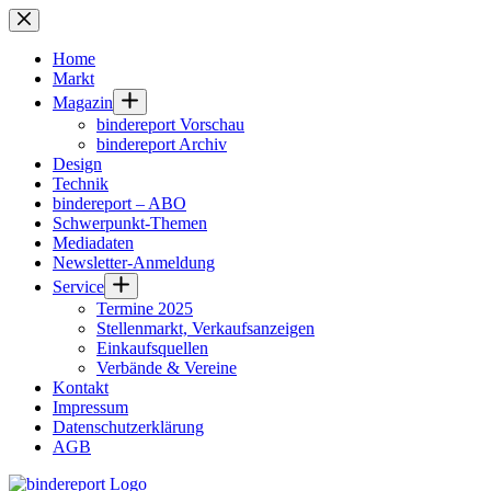
Zum
Inhalt
springen
Home
Markt
Magazin
bindereport Vorschau
bindereport Archiv
Design
Technik
bindereport – ABO
Schwerpunkt-Themen
Mediadaten
Newsletter-Anmeldung
Service
Termine 2025
Stellenmarkt, Verkaufsanzeigen
Einkaufsquellen
Verbände & Vereine
Kontakt
Impressum
Datenschutzerklärung
AGB