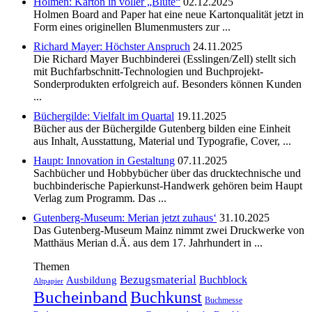
Holmen: Karton in voller „Blüte“
02.12.2025
Holmen Board and Paper hat eine neue Kartonqualität jetzt in
Form eines originellen Blumenmusters zur ...
Richard Mayer: Höchster Anspruch
24.11.2025
Die Richard Mayer Buchbinderei (Esslingen/Zell) stellt sich
mit Buchfarbschnitt-Technologien und Buchprojekt-
Sonderprodukten erfolgreich auf. Besonders können Kunden
...
Büchergilde: Vielfalt im Quartal
19.11.2025
Bücher aus der Büchergilde Gutenberg bilden eine Einheit
aus Inhalt, Ausstattung, Material und Typografie, Cover, ...
Haupt: Innovation in Gestaltung
07.11.2025
Sachbücher und Hobbybücher über das drucktechnische und
buchbinderische Papierkunst-Handwerk gehören beim Haupt
Verlag zum Programm. Das ...
Gutenberg-Museum: Merian jetzt zuhaus‘
31.10.2025
Das Gutenberg-Museum Mainz nimmt zwei Druckwerke von
Matthäus Merian d.Ä. aus dem 17. Jahrhundert in ...
Themen
Bezugsmaterial
Buchblock
Ausbildung
Altpapier
Bucheinband
Buchkunst
Buchmesse