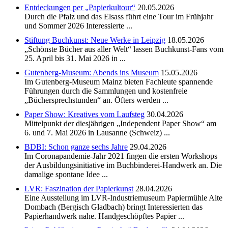
Entdeckungen per „Papierkultour“
20.05.2026
Durch die Pfalz und das Elsass führt eine Tour im Frühjahr
und Sommer 2026 Interessierte ...
Stiftung Buchkunst: Neue Werke in Leipzig
18.05.2026
„Schönste Bücher aus aller Welt“ lassen Buchkunst-Fans vom
25. April bis 31. Mai 2026 in ...
Gutenberg-Museum: Abends ins Museum
15.05.2026
Im Gutenberg-Museum Mainz bieten Fachleute spannende
Führungen durch die Sammlungen und kostenfreie
„Büchersprechstunden“ an. Öfters werden ...
Paper Show: Kreatives vom Laufsteg
30.04.2026
Mittelpunkt der diesjährigen „Independent Paper Show“ am
6. und 7. Mai 2026 in Lausanne (Schweiz) ...
BDBI: Schon ganze sechs Jahre
29.04.2026
Im Coronapandemie-Jahr 2021 fingen die ersten Workshops
der Ausbildungsinitiative im Buchbinderei-Handwerk an. Die
damalige spontane Idee ...
LVR: Faszination der Papierkunst
28.04.2026
Eine Ausstellung im LVR-Industriemuseum Papiermühle Alte
Dombach (Bergisch Gladbach) bringt Interessierten das
Papierhandwerk nahe. Handgeschöpftes Papier ...