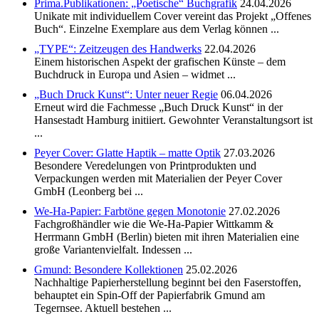
Prima.Publikationen: „Poetische“ Buchgrafik
24.04.2026
Unikate mit individuellem Cover vereint das Projekt „Offenes
Buch“. Einzelne Exemplare aus dem Verlag können ...
„TYPE“: Zeitzeugen des Handwerks
22.04.2026
Einem historischen Aspekt der grafischen Künste – dem
Buchdruck in Europa und Asien – widmet ...
„Buch Druck Kunst“: Unter neuer Regie
06.04.2026
Erneut wird die Fachmesse „Buch Druck Kunst“ in der
Hansestadt Hamburg initiiert. Gewohnter Veranstaltungsort ist
...
Peyer Cover: Glatte Haptik – matte Optik
27.03.2026
Besondere Veredelungen von Printprodukten und
Verpackungen werden mit Materialien der Peyer Cover
GmbH (Leonberg bei ...
We-Ha-Papier: Farbtöne gegen Monotonie
27.02.2026
Fachgroßhändler wie die We-Ha-Papier Wittkamm &
Herrmann GmbH (Berlin) bieten mit ihren Materialien eine
große Variantenvielfalt. Indessen ...
Gmund: Besondere Kollektionen
25.02.2026
Nachhaltige Papierherstellung beginnt bei den Faserstoffen,
behauptet ein Spin-Off der Papierfabrik Gmund am
Tegernsee. Aktuell bestehen ...