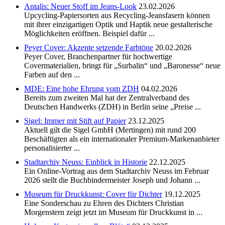
Antalis: Neuer Stoff im Jeans-Look
23.02.2026
Upcycling-Papiersorten aus Recycling-Jeansfasern können
mit ihrer einzigartigen Optik und Haptik neue gestalterische
Möglichkeiten eröffnen. Beispiel dafür ...
Peyer Cover: Akzente setzende Farbtöne
20.02.2026
Peyer Cover, Branchenpartner für hochwertige
Covermaterialien, bringt für „Surbalin“ und „Baronesse“ neue
Farben auf den ...
MDE: Eine hohe Ehrung vom ZDH
04.02.2026
Bereits zum zweiten Mal hat der Zentralverband des
Deutschen Handwerks (ZDH) in Berlin seine „Preise ...
Sigel: Immer mit Stift auf Papier
23.12.2025
Aktuell gilt die Sigel GmbH (Mertingen) mit rund 200
Beschäftigten als ein internationaler Premium-Markenanbieter
personalisierter ...
Stadtarchiv Neuss: Einblick in Historie
22.12.2025
Ein Online-Vortrag aus dem Stadtarchiv Neuss im Februar
2026 stellt die Buchbindermeister Joseph und Johann ...
Museum für Druckkunst: Cover für Dichter
19.12.2025
Eine Sonderschau zu Ehren des Dichters Christian
Morgenstern zeigt jetzt im Museum für Druckkunst in ...