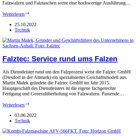
Falzwalzen und Falztaschen weist eine hochwertige Ausführung…
Falztec:
Weiterlesen
Erstes
ganz
25.10.2022
eigenes
Technik
Modell
Falztec: Service rund ums Falzen
Als Dienstleister rund um den Falzprozess weist die Falztec GmbH
(Diesdorf in der Altmark) ein spezialisiertes Geschäftsmodell aus.
Martin Malek gründete die Falztec GmbH im Jahr 2015.
Hauptgeschäft des Dienstleisters ist die eigene fachgerechte
Fertigung und Generalüberholung von Falzwalzen. Passende…
Falztec:
Weiterlesen
Service
rund
03.06.2022
ums
Technik
Falzen