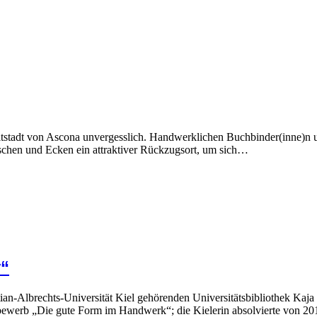
ltstadt von Ascona unvergesslich. Handwerklichen Buchbinder(inne)n un
Nischen und Ecken ein attraktiver Rückzugsort, um sich…
y“
tian-Albrechts-Universität Kiel gehörenden Universitätsbibliothek Kaja
ewerb „Die gute Form im Handwerk“; die Kielerin absolvierte von 2