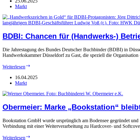
Alles
25.06.2025
rund
Markt
ums
Buch
BDBI: Chancen für (Handwerks-) Betri
Die Jahrestagung des Bundes Deutscher Buchbinder (BDBI) in Düsse
Handwerkskammer Düsseldorf zu Gast, die speziell die Organisation 
BDBI:
Weiterlesen
Chancen
für
16.04.2025
(Handwerks-)
Markt
Betriebe
Obermeier: Marke „Bookstation“ bleib
Bookstation GmbH wurde ursprünglich am Bodensee gegründet und ist 
Verbindung mit einer Weiterverarbeitung zu Hardcover- und Softco
Obermeier:
Weiterlesen