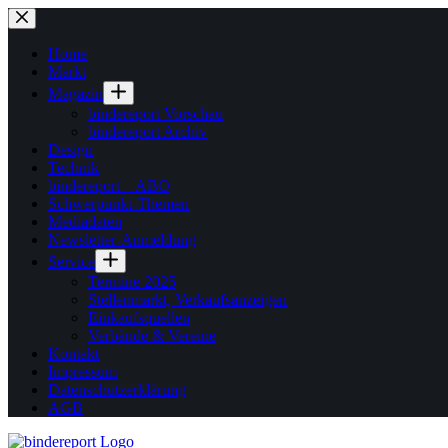
Zum
Inhalt
springen
Home
Markt
Magazin
bindereport Vorschau
bindereport Archiv
Design
Technik
bindereport – ABO
Schwerpunkt-Themen
Mediadaten
Newsletter-Anmeldung
Service
Termine 2025
Stellenmarkt, Verkaufsanzeigen
Einkaufsquellen
Verbände & Vereine
Kontakt
Impressum
Datenschutzerklärung
AGB