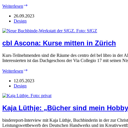
„Boek
Weiterlesen
Ambacht
Beurs“
26.09.2023
in
Design
Leiden/NL
cbl Ascona: Kurse mitten in Zürich
Kurs-Teilnehmenden sind die Räume des centro del bel libro in der A
Interessierten ist das Dachgeschoss der Via Collegio 17 mit seinen 
cbl
Weiterlesen
Ascona:
Kurse
12.05.2023
mitten
Design
in
Zürich
Kaja Lüthje:
„Bücher sind mein Hobb
bindereport-Interview mit Kaja Lüthje, Buchbinderin in der zur Chris
Leistungswettbewerb des Deutschen Handwerks und im Kreativwettb