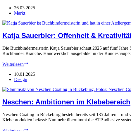
Marke
„Bookstation“
26.03.2025
bleibt
Markt
Katja Sauerbier: Offenheit & Kreativitä
Die Buchbindermeisterin Katja Sauerbier schaut 2025 auf fünf Jahre S
Buchbinder-Branche. Handwerklich ausgebildet in der Bundeshaupts
Katja
Weiterlesen
Sauerbier:
Offenheit
10.01.2025
&
Design
Kreativität
Neschen: Ambitionen im Klebebereich
Neschen Coating in Bückeburg besteht bereits seit 135 Jahren – und 
Klebeprodukten befasst: Nunmehr übernimmt die ATP adhesive sys
Neschen:
Weiterlesen