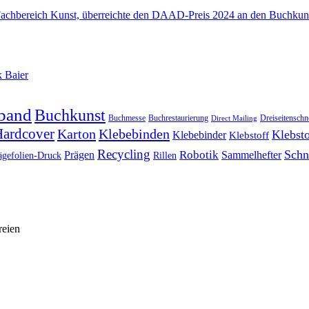
band
Buchkunst
Buchmesse
Buchrestaurierung
Dreiseitenschn
Direct Mailing
ardcover
Karton
Klebebinden
Klebsto
Klebebinder
Klebstoff
Recycling
Schn
Prägen
Robotik
Sammelhefter
ägefolien-Druck
Rillen
reien