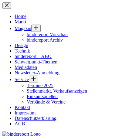
Zum
Inhalt
springen
Home
Markt
Magazin
bindereport Vorschau
bindereport Archiv
Design
Technik
bindereport – ABO
Schwerpunkt-Themen
Mediadaten
Newsletter-Anmeldung
Service
Termine 2025
Stellenmarkt, Verkaufsanzeigen
Einkaufsquellen
Verbände & Vereine
Kontakt
Impressum
Datenschutzerklärung
AGB