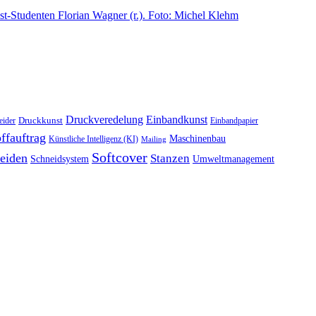
Druckveredelung
Einbandkunst
Druckkunst
eider
Einbandpapier
ffauftrag
Maschinenbau
Künstliche Intelligenz (KI)
Mailing
Softcover
eiden
Stanzen
Schneidsystem
Umweltmanagement