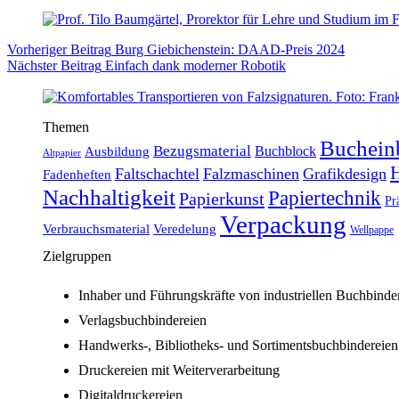
Vorheriger
Beitrag
Burg Giebichenstein: DAAD-Preis 2024
Nächster
Beitrag
Einfach dank moderner Robotik
Themen
Buchein
Bezugsmaterial
Buchblock
Ausbildung
Altpapier
H
Faltschachtel
Falzmaschinen
Grafikdesign
Fadenheften
Nachhaltigkeit
Papiertechnik
Papierkunst
Pr
Verpackung
Verbrauchsmaterial
Veredelung
Wellpappe
Zielgruppen
Inhaber und Führungskräfte von industriellen Buchbinde
Verlagsbuchbindereien
Handwerks-, Bibliotheks- und Sortimentsbuchbindereien
Druckereien mit Weiterverarbeitung
Digitaldruckereien