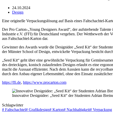
24.10.2024
Design
Eine originelle Verpackungslösung auf Basis eines Faltschachtel-Kar
Der Pro Carton-„Young Designers Award“, der aufstrebende Talente 
Industrie e.V. (FFI) für Deutschland vergeben. Der Wettbewerb der V
aus Faltschachtel-Karton dar.
Gewinner des Awards wurde die Designidee „Seed Kit“ der Studenten
der Münster School of Design, entwickelte Verpackung besticht durch
„Seed Kit“ geht über eine gewöhnliche Verpackung für Gemüsesamen h
des dreieckigen, konisch zulaufenden Designs erlaubt es eine ergono
macht die Aussaat effizienter. Nach dem Aussäen kann die recycelbar
durch den Anbau eigener Lebensmittel, ohne den Einsatz zusätzlic
https://ffi.de
,
https://www.procarton.com
Innovative Designidee: „Seed Kit“ der Studenten Adrian Brein
Schlagwörter
#
Faltschachtel
#
Grafikdesign
#
Karton
#
Nachhaltigkeit
#
Verpackung