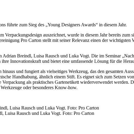
tons führte zum Sieg des „Young Designers Awards“ in diesem Jahr.
im Verpackungsdesign auszeichnet, wurde in diesem Jahr bereits zum 
ereinigung Pro Carton stellt mit seiner Relevanz einen der wichtigst
 Adrian Breindl, Luisa Rausch und Luka Vogt. Die im Seminar „Nachha
 ihre Innovationskraft und bietet eine umfassende Lösung für die Her
inaus und fungiert als vielseitiges Werkzeug, das den gesamten Aussa
mische Handhabung, ähnlich einem Stift. Es eignet sich zum Setzen von
e Verpackung als praktisches Gartenetikett wiederverwendet werden. D
her Werkzeuge oder besonderes Know-how.
dl, Luisa Rausch und Luka Vogt. Foto: Pro Carton