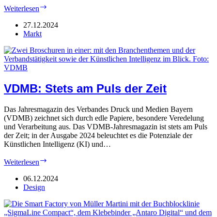
Viele
Weiterlesen
Events
2025
27.12.2024
–
Markt
zehn
auf
einen
Blick
VDMB: Stets am Puls der Zeit
Das Jahresmagazin des Verbandes Druck und Medien Bayern
(VDMB) zeichnet sich durch edle Papiere, besondere Veredelung
und Verarbeitung aus. Das VDMB-Jahresmagazin ist stets am Puls
der Zeit; in der Ausgabe 2024 beleuchtet es die Potenziale der
Künstlichen Intelligenz (KI) und…
VDMB:
Weiterlesen
Stets
am
06.12.2024
Puls
Design
der
Zeit