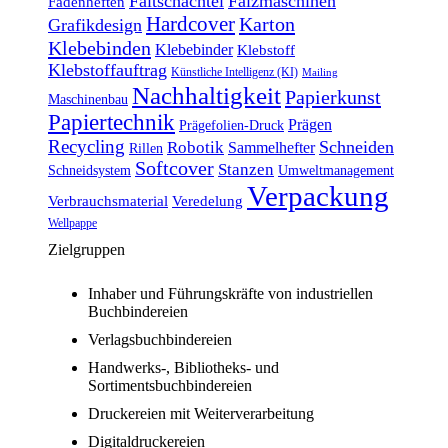
Faltschachtel
Falzmaschinen
Fadenheften
Hardcover
Karton
Grafikdesign
Klebebinden
Klebebinder
Klebstoff
Klebstoffauftrag
Künstliche Intelligenz (KI)
Mailing
Nachhaltigkeit
Papierkunst
Maschinenbau
Papiertechnik
Prägen
Prägefolien-Druck
Recycling
Schneiden
Robotik
Sammelhefter
Rillen
Softcover
Stanzen
Schneidsystem
Umweltmanagement
Verpackung
Verbrauchsmaterial
Veredelung
Wellpappe
Zielgruppen
Inhaber und Führungskräfte von industriellen
Buchbindereien
Verlagsbuchbindereien
Handwerks-, Bibliotheks- und
Sortimentsbuchbindereien
Druckereien mit Weiterverarbeitung
Digitaldruckereien