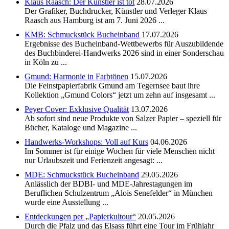
Klaus Raasch: Der Künstler ist tot
28.07.2026
Der Grafiker, Buchdrucker, Künstler und Verleger Klaus
Raasch aus Hamburg ist am 7. Juni 2026 ...
KMB: Schmuckstück Bucheinband
17.07.2026
Ergebnisse des Bucheinband-Wettbewerbs für Auszubildende
des Buchbinderei-Handwerks 2026 sind in einer Sonderschau
in Köln zu ...
Gmund: Harmonie in Farbtönen
15.07.2026
Die Feinstpapierfabrik Gmund am Tegernsee baut ihre
Kollektion „Gmund Colors“ jetzt um zehn auf insgesamt ...
Peyer Cover: Exklusive Qualität
13.07.2026
Ab sofort sind neue Produkte von Salzer Papier – speziell für
Bücher, Kataloge und Magazine ...
Handwerks-Workshops: Voll auf Kurs
04.06.2026
Im Sommer ist für einige Wochen für viele Menschen nicht
nur Urlaubszeit und Ferienzeit angesagt: ...
MDE: Schmuckstück Bucheinband
29.05.2026
Anlässlich der BDBI- und MDE-Jahrestagungen im
Beruflichen Schulzentrum „Alois Senefelder“ in München
wurde eine Ausstellung ...
Entdeckungen per „Papierkultour“
20.05.2026
Durch die Pfalz und das Elsass führt eine Tour im Frühjahr