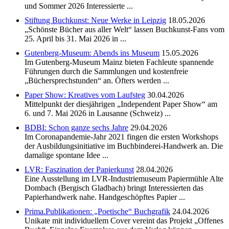
und Sommer 2026 Interessierte ...
Stiftung Buchkunst: Neue Werke in Leipzig
18.05.2026
„Schönste Bücher aus aller Welt“ lassen Buchkunst-Fans vom
25. April bis 31. Mai 2026 in ...
Gutenberg-Museum: Abends ins Museum
15.05.2026
Im Gutenberg-Museum Mainz bieten Fachleute spannende
Führungen durch die Sammlungen und kostenfreie
„Büchersprechstunden“ an. Öfters werden ...
Paper Show: Kreatives vom Laufsteg
30.04.2026
Mittelpunkt der diesjährigen „Independent Paper Show“ am
6. und 7. Mai 2026 in Lausanne (Schweiz) ...
BDBI: Schon ganze sechs Jahre
29.04.2026
Im Coronapandemie-Jahr 2021 fingen die ersten Workshops
der Ausbildungsinitiative im Buchbinderei-Handwerk an. Die
damalige spontane Idee ...
LVR: Faszination der Papierkunst
28.04.2026
Eine Ausstellung im LVR-Industriemuseum Papiermühle Alte
Dombach (Bergisch Gladbach) bringt Interessierten das
Papierhandwerk nahe. Handgeschöpftes Papier ...
Prima.Publikationen: „Poetische“ Buchgrafik
24.04.2026
Unikate mit individuellem Cover vereint das Projekt „Offenes