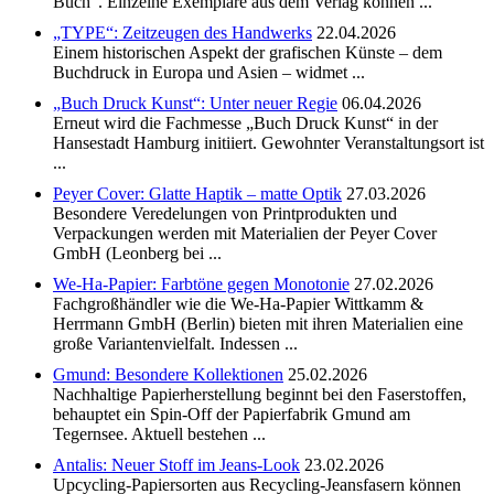
Buch“. Einzelne Exemplare aus dem Verlag können ...
„TYPE“: Zeitzeugen des Handwerks
22.04.2026
Einem historischen Aspekt der grafischen Künste – dem
Buchdruck in Europa und Asien – widmet ...
„Buch Druck Kunst“: Unter neuer Regie
06.04.2026
Erneut wird die Fachmesse „Buch Druck Kunst“ in der
Hansestadt Hamburg initiiert. Gewohnter Veranstaltungsort ist
...
Peyer Cover: Glatte Haptik – matte Optik
27.03.2026
Besondere Veredelungen von Printprodukten und
Verpackungen werden mit Materialien der Peyer Cover
GmbH (Leonberg bei ...
We-Ha-Papier: Farbtöne gegen Monotonie
27.02.2026
Fachgroßhändler wie die We-Ha-Papier Wittkamm &
Herrmann GmbH (Berlin) bieten mit ihren Materialien eine
große Variantenvielfalt. Indessen ...
Gmund: Besondere Kollektionen
25.02.2026
Nachhaltige Papierherstellung beginnt bei den Faserstoffen,
behauptet ein Spin-Off der Papierfabrik Gmund am
Tegernsee. Aktuell bestehen ...
Antalis: Neuer Stoff im Jeans-Look
23.02.2026
Upcycling-Papiersorten aus Recycling-Jeansfasern können