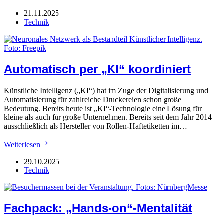
Digitales
(Print-)
21.11.2025
Business
Technik
Automatisch per „KI“ koordiniert
Künstliche Intelligenz („KI“) hat im Zuge der Digitalisierung und
Automatisierung für zahlreiche Druckereien schon große
Bedeutung. Bereits heute ist „KI“-Technologie eine Lösung für
kleine als auch für große Unternehmen. Bereits seit dem Jahr 2014
ausschließlich als Hersteller von Rollen-Haftetiketten im…
Automatisch
Weiterlesen
per
„KI“
29.10.2025
koordiniert
Technik
Fachpack: „Hands-on“-Mentalität