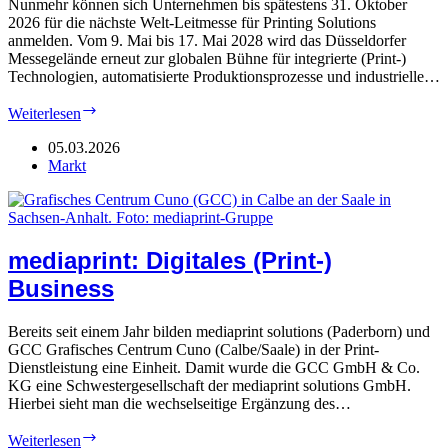
Nunmehr können sich Unternehmen bis spätestens 31. Oktober
2026 für die nächste Welt-Leitmesse für Printing Solutions
anmelden. Vom 9. Mai bis 17. Mai 2028 wird das Düsseldorfer
Messegelände erneut zur globalen Bühne für integrierte (Print-)
Technologien, automatisierte Produktionsprozesse und industrielle…
Drupa
Weiterlesen
2028:
Start
05.03.2026
für
Markt
nächste
Messe
mediaprint: Digitales (Print-)
Business
Bereits seit einem Jahr bilden mediaprint solutions (Paderborn) und
GCC Grafisches Centrum Cuno (Calbe/Saale) in der Print-
Dienstleistung eine Einheit. Damit wurde die GCC GmbH & Co.
KG eine Schwestergesellschaft der mediaprint solutions GmbH.
Hierbei sieht man die wechselseitige Ergänzung des…
mediaprint:
Weiterlesen