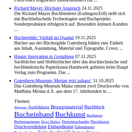
Richard Mayer: Höchster Anspruch
24.11.2025
Die Richard Mayer Buchbinderei (Esslingen/Zell) stellt sich
mit Buchfarbschnitt-Technologien und Buchprojekt-
Sonderprodukten erfolgreich auf. Besonders können Kunden
...
Büchergilde: Vielfalt im Quartal
19.11.2025
Bücher aus der Büchergilde Gutenberg bilden eine Einheit
aus Inhalt, Ausstattung, Material und Typografie, Cover, ...
Haupt: Innovation in Gestaltung
07.11.2025
Sachbücher und Hobbybücher über das drucktechnische und
buchbinderische Papierkunst-Handwerk gehören beim Haupt
Verlag zum Programm. Das ...
Gutenberg-Museum: Merian jetzt zuhaus‘
31.10.2025
Das Gutenberg-Museum Mainz nimmt zwei Druckwerke von
Matthäus Merian d.Ä. aus dem 17. Jahrhundert in ...
Themen
Bezugsmaterial
Buchblock
Ausbildung
Altpapier
Bucheinband
Buchkunst
Buchmesse
Druckkunst
Buchrestaurierung
Dreiseitenschneider
Direct Mailing
Druckveredelung
Einbandkunst
Einbandpapier