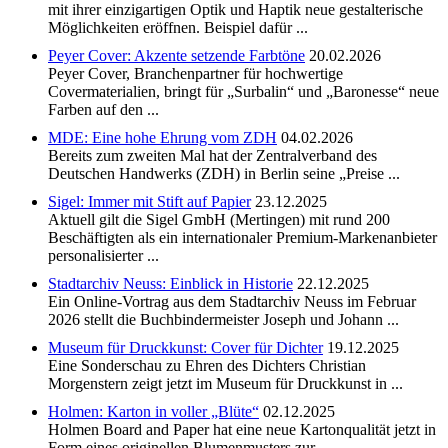
mit ihrer einzigartigen Optik und Haptik neue gestalterische
Möglichkeiten eröffnen. Beispiel dafür ...
Peyer Cover: Akzente setzende Farbtöne
20.02.2026
Peyer Cover, Branchenpartner für hochwertige
Covermaterialien, bringt für „Surbalin“ und „Baronesse“ neue
Farben auf den ...
MDE: Eine hohe Ehrung vom ZDH
04.02.2026
Bereits zum zweiten Mal hat der Zentralverband des
Deutschen Handwerks (ZDH) in Berlin seine „Preise ...
Sigel: Immer mit Stift auf Papier
23.12.2025
Aktuell gilt die Sigel GmbH (Mertingen) mit rund 200
Beschäftigten als ein internationaler Premium-Markenanbieter
personalisierter ...
Stadtarchiv Neuss: Einblick in Historie
22.12.2025
Ein Online-Vortrag aus dem Stadtarchiv Neuss im Februar
2026 stellt die Buchbindermeister Joseph und Johann ...
Museum für Druckkunst: Cover für Dichter
19.12.2025
Eine Sonderschau zu Ehren des Dichters Christian
Morgenstern zeigt jetzt im Museum für Druckkunst in ...
Holmen: Karton in voller „Blüte“
02.12.2025
Holmen Board and Paper hat eine neue Kartonqualität jetzt in
Form eines originellen Blumenmusters zur ...