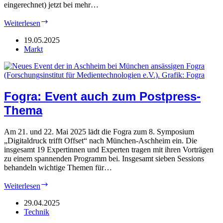
eingerechnet) jetzt bei mehr…
PDC
Weiterlesen
2025:
„Update“
19.05.2025
fürs
Markt
Mindset
Fogra: Event auch zum Postpress-
Thema
Am 21. und 22. Mai 2025 lädt die Fogra zum 8. Symposium
„Digitaldruck trifft Offset“ nach München-Aschheim ein. Die
insgesamt 19 Expertinnen und Experten tragen mit ihren Vorträgen
zu einem spannenden Programm bei. Insgesamt sieben Sessions
behandeln wichtige Themen für…
Fogra:
Weiterlesen
Event
auch
29.04.2025
zum
Technik
Postpress-