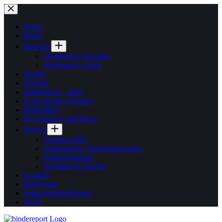
Zum
Inhalt
springen
Home
Markt
Magazin
bindereport Vorschau
bindereport Archiv
Design
Technik
bindereport – ABO
Schwerpunkt-Themen
Mediadaten
Newsletter-Anmeldung
Service
Termine 2025
Stellenmarkt, Verkaufsanzeigen
Einkaufsquellen
Verbände & Vereine
Kontakt
Impressum
Datenschutzerklärung
AGB