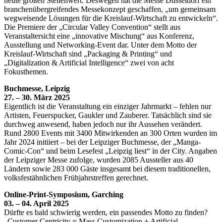
heute großen Stellenwert. Deswegen hat die Messe Düsseldorf ein
branchenübergreifendes Messekonzept geschaffen, „um gemeinsam
wegweisende Lösungen für die Kreislauf-Wirtschaft zu entwickeln“.
Die Premiere der „Circular Valley Convention“ stellt aus
Veranstaltersicht eine „innovative Mischung“ aus Konferenz,
Ausstellung und Networking-Event dar. Unter dem Motto der
Kreislauf-Wirtschaft sind „Packaging & Printing“ und
„Digitalization & Artificial Intelligence“ zwei von acht
Fokusthemen.
Buchmesse, Leipzig
27. – 30. März 2025
Eigentlich ist die Veranstaltung ein einziger Jahrmarkt – fehlen nur
Artisten, Feuerspucker, Gaukler und Zauberer. Tatsächlich sind sie
durchweg anwesend, haben jedoch nur ihr Aussehen verändert.
Rund 2800 Events mit 3400 Mitwirkenden an 300 Orten wurden im
Jahr 2024 initiiert – bei der Leipziger Buchmesse, der „Manga-
Comic-Con“ und beim Lesefest „Leipzig liest“ in der City. Angaben
der Leipziger Messe zufolge, wurden 2085 Aussteller aus 40
Ländern sowie 283 000 Gäste insgesamt bei diesem traditionellen,
volksfestähnlichen Frühjahrstreffen gerechnet.
Online-Print-Symposium, Garching
03. – 04. April 2025
Dürfte es bald schwierig werden, ein passendes Motto zu finden?
„Customer Centricity = Mass Customization + Artificial