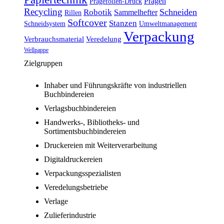
Prägen
Prägefolien-Druck
Recycling
Schneiden
Robotik
Sammelhefter
Rillen
Softcover
Stanzen
Schneidsystem
Umweltmanagement
Verpackung
Verbrauchsmaterial
Veredelung
Wellpappe
Zielgruppen
Inhaber und Führungskräfte von industriellen
Buchbindereien
Verlagsbuchbindereien
Handwerks-, Bibliotheks- und
Sortimentsbuchbindereien
Druckereien mit Weiterverarbeitung
Digitaldruckereien
Verpackungsspezialisten
Veredelungsbetriebe
Verlage
Zulieferindustrie