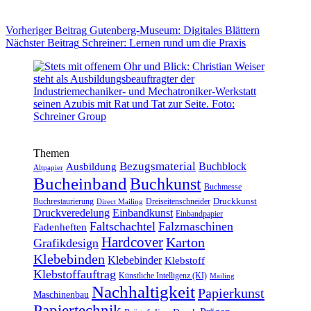
Vorheriger
Beitrag
Gutenberg-Museum: Digitales Blättern
Nächster
Beitrag
Schreiner: Lernen rund um die Praxis
Themen
Bezugsmaterial
Buchblock
Ausbildung
Altpapier
Bucheinband
Buchkunst
Buchmesse
Druckkunst
Buchrestaurierung
Dreiseitenschneider
Direct Mailing
Druckveredelung
Einbandkunst
Einbandpapier
Faltschachtel
Falzmaschinen
Fadenheften
Hardcover
Karton
Grafikdesign
Klebebinden
Klebebinder
Klebstoff
Klebstoffauftrag
Künstliche Intelligenz (KI)
Mailing
Nachhaltigkeit
Papierkunst
Maschinenbau
Papiertechnik