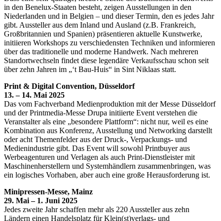
in den Benelux-Staaten besteht, zeigen Ausstellungen in den
Niederlanden und in Belgien – und dieser Termin, den es jedes Jahr
gibt. Aussteller aus dem Inland und Ausland (z.B. Frankreich,
Großbritannien und Spanien) präsentieren aktuelle Kunstwerke,
initiieren Workshops zu verschiedensten Techniken und informieren
über das traditionelle und moderne Handwerk. Nach mehreren
Standortwechseln findet diese legendäre Verkaufsschau schon seit
über zehn Jahren im „‘t Bau-Huis“ in Sint Niklaas statt.
Print & Digital Convention, Düsseldorf
13. – 14. Mai 2025
Das vom Fachverband Medienproduktion mit der Messe Düsseldorf
und der Printmedia-Messe Drupa initiierte Event verstehen die
Veranstalter als eine „besondere Plattform“: nicht nur, weil es eine
Kombination aus Konferenz, Ausstellung und Networking darstellt
oder acht Themenfelder aus der Druck-, Verpackungs- und
Medienindustrie gibt. Das Event will sowohl Printbuyer aus
Werbeagenturen und Verlagen als auch Print-Dienstleister mit
Maschinenherstellern und Systemhändlern zusammenbringen, was
ein logisches Vorhaben, aber auch eine große Herausforderung ist.
Minipressen-Messe, Mainz
29. Mai – 1. Juni 2025
Jedes zweite Jahr schaffen mehr als 220 Aussteller aus zehn
Ländern einen Handelsplatz für Klein(st)verlags- und