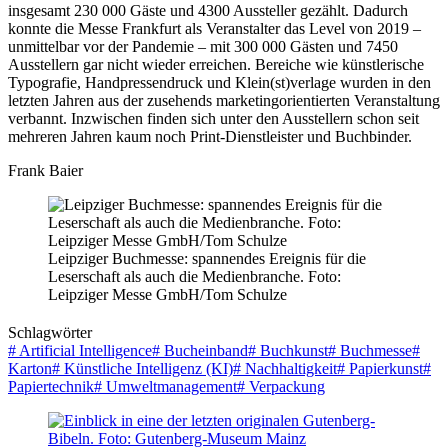
insgesamt 230 000 Gäste und 4300 Aussteller gezählt. Dadurch
konnte die Messe Frankfurt als Veranstalter das Level von 2019 –
unmittelbar vor der Pandemie – mit 300 000 Gästen und 7450
Ausstellern gar nicht wieder erreichen. Bereiche wie künstlerische
Typografie, Handpressendruck und Klein(st)verlage wurden in den
letzten Jahren aus der zusehends marketingorientierten Veranstaltung
verbannt. Inzwischen finden sich unter den Ausstellern schon seit
mehreren Jahren kaum noch Print-Dienstleister und Buchbinder.
Frank Baier
Leipziger Buchmesse: spannendes Ereignis für die
Leserschaft als auch die Medienbranche. Foto:
Leipziger Messe GmbH/Tom Schulze
Schlagwörter
#
Artificial Intelligence
#
Bucheinband
#
Buchkunst
#
Buchmesse
#
Karton
#
Künstliche Intelligenz (KI)
#
Nachhaltigkeit
#
Papierkunst
#
Papiertechnik
#
Umweltmanagement
#
Verpackung