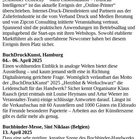
Intelligence“ ist das aktuelle Ereignis der „Online-Printer“
überschrieben. Internet-Druck-Dienstleistern und Partnern aus der
Zulieferindustrie ist die vom Verband Druck und Medien Beratung
und von Zipcon Consulting initiierte Veranstaltung vertraut.
Spannend sind die praktischen Anwendungen im Betriebsalltag und
impulsgebend die Start-ups mit ihren Webshops. Sowohl etablierte
Marktführer als auch unerfahrene Newcomer haben bei diesem
Ereignis ihren Platz sicher.
BuchDruckKunst, Hamburg
04.– 06. April 2025
Einen wohltuenden Einblick in analoge Welten bietet diese
Ausstellung – und kaum jemand stellt eine in Richtung
Digitalisierung gerichtete Frage. Womöglich verlautbart das Motto
der „BuchDruckKunst“ 2025 „Herzblut & Werkschwarz“ die
Leidenschaft für das Handwerk? Sicher kennt Organisator Klaus
Raasch (jetzt erstmals mit Louise Heymans und Artur Wiener im
Veranstalter-Team) einige schlüssige Antworten darauf. Längst ist
die Verkaufsschau mit 60 Ausstellern und 1000 Gästen ein Eldorado
für Freunde besonderer Papeterie – Arbeiten aus der Künstlerszene
gibt es dafür mehr als genug.
Buchbinder-Messe, Sint Niklaas (Belgien)
13. April 2025
Dass eine sehr quirlige, kreative Szene des Buchbinder-Handwerks