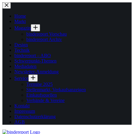
Zum
Inhalt
springen
Home
Markt
Magazin
bindereport Vorschau
bindereport Archiv
Design
Technik
bindereport – ABO
Schwerpunkt-Themen
Mediadaten
Newsletter-Anmeldung
Service
Termine 2025
Stellenmarkt, Verkaufsanzeigen
Einkaufsquellen
Verbände & Vereine
Kontakt
Impressum
Datenschutzerklärung
AGB