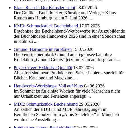
Klaus Raasch: Der Künstler ist tot
28.07.2026
Der Grafiker, Buchdrucker, Künstler und Verleger Klaus
Raasch aus Hamburg ist am 7. Juni 2026 ...
KMB: Schmuckstück Bucheinband
17.07.2026
Ergebnisse des Bucheinband-Wettbewerbs für Auszubildende
des Buchbinderei-Handwerks 2026 sind in einer Sonderschau
in Köln zu ...
Gmund: Harmonie in Farbtönen
15.07.2026
Die Feinstpapierfabrik Gmund am Tegernsee baut ihre
Kollektion „Gmund Colors“ jetzt um zehn auf insgesamt ...
Peyer Cover: Exklusive Qualität
13.07.2026
Ab sofort sind neue Produkte von Salzer Papier – speziell für
Bücher, Kataloge und Magazine ...
Handwerks-Workshops: Voll auf Kurs
04.06.2026
Im Sommer ist für einige Wochen für viele Menschen nicht
nur Urlaubszeit und Ferienzeit angesagt: ...
MDE: Schmuckstück Bucheinband
29.05.2026
Anlässlich der BDBI- und MDE-Jahrestagungen im
Beruflichen Schulzentrum „Alois Senefelder“ in München
wurde eine Ausstellung ...
Entdeckungen per „Papierkultour“
20.05.2026