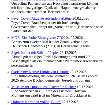
Upcycling-Papiersorten aus Recycling-Jeansfasern können
mit ihrer einzigartigen Optik und Haptik neue gestalterische
Möglichkeiten eröffnen. Beispiel dafür ...
Peyer Cover: Akzente setzende Farbtöne
20.02.2026
Peyer Cover, Branchenpartner für hochwertige
Covermaterialien, bringt für „Surbalin“ und „Baronesse“ neue
Farben auf den ...
MDE: Eine hohe Ehrung vom ZDH
04.02.2026
Bereits zum zweiten Mal hat der Zentralverband des
Deutschen Handwerks (ZDH) in Berlin seine „Preise ...
Sigel: Immer mit Stift auf Papier
23.12.2025
Aktuell gilt die Sigel GmbH (Mertingen) mit rund 200
Beschäftigten als ein internationaler Premium-Markenanbieter
personalisierter ...
Stadtarchiv Neuss: Einblick in Historie
22.12.2025
Ein Online-Vortrag aus dem Stadtarchiv Neuss im Februar
2026 stellt die Buchbindermeister Joseph und Johann ...
Museum für Druckkunst: Cover für Dichter
19.12.2025
Eine Sonderschau zu Ehren des Dichters Christian
Morgenstern zeigt jetzt im Museum für Druckkunst in ...
Holmen: Karton in voller „Blüte“
02.12.2025