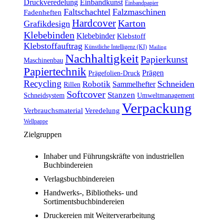
Druckveredelung
Einbandkunst
Einbandpapier
Faltschachtel
Falzmaschinen
Fadenheften
Hardcover
Karton
Grafikdesign
Klebebinden
Klebebinder
Klebstoff
Klebstoffauftrag
Künstliche Intelligenz (KI)
Mailing
Nachhaltigkeit
Papierkunst
Maschinenbau
Papiertechnik
Prägen
Prägefolien-Druck
Recycling
Schneiden
Robotik
Sammelhefter
Rillen
Softcover
Stanzen
Schneidsystem
Umweltmanagement
Verpackung
Verbrauchsmaterial
Veredelung
Wellpappe
Zielgruppen
Inhaber und Führungskräfte von industriellen
Buchbindereien
Verlagsbuchbindereien
Handwerks-, Bibliotheks- und
Sortimentsbuchbindereien
Druckereien mit Weiterverarbeitung