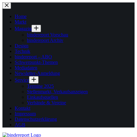
Zum
Inhalt
springen
Home
Markt
Magazin
bindereport Vorschau
bindereport Archiv
Design
Technik
bindereport – ABO
Schwerpunkt-Themen
Mediadaten
Newsletter-Anmeldung
Service
Termine 2025
Stellenmarkt, Verkaufsanzeigen
Einkaufsquellen
Verbände & Vereine
Kontakt
Impressum
Datenschutzerklärung
AGB