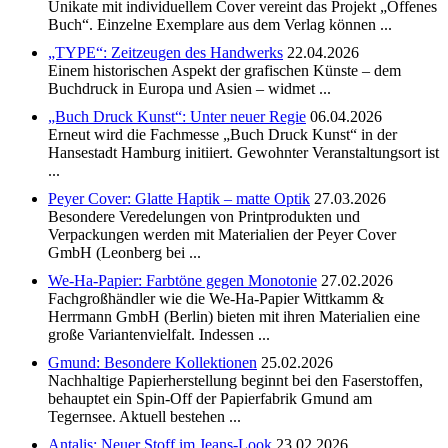
Unikate mit individuellem Cover vereint das Projekt „Offenes
Buch“. Einzelne Exemplare aus dem Verlag können ...
„TYPE“: Zeitzeugen des Handwerks
22.04.2026
Einem historischen Aspekt der grafischen Künste – dem
Buchdruck in Europa und Asien – widmet ...
„Buch Druck Kunst“: Unter neuer Regie
06.04.2026
Erneut wird die Fachmesse „Buch Druck Kunst“ in der
Hansestadt Hamburg initiiert. Gewohnter Veranstaltungsort ist
...
Peyer Cover: Glatte Haptik – matte Optik
27.03.2026
Besondere Veredelungen von Printprodukten und
Verpackungen werden mit Materialien der Peyer Cover
GmbH (Leonberg bei ...
We-Ha-Papier: Farbtöne gegen Monotonie
27.02.2026
Fachgroßhändler wie die We-Ha-Papier Wittkamm &
Herrmann GmbH (Berlin) bieten mit ihren Materialien eine
große Variantenvielfalt. Indessen ...
Gmund: Besondere Kollektionen
25.02.2026
Nachhaltige Papierherstellung beginnt bei den Faserstoffen,
behauptet ein Spin-Off der Papierfabrik Gmund am
Tegernsee. Aktuell bestehen ...
Antalis: Neuer Stoff im Jeans-Look
23.02.2026