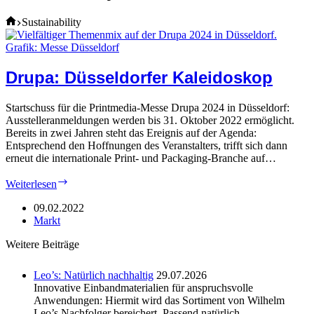
Home
Sustainability
Drupa: Düsseldorfer Kaleidoskop
Startschuss für die Printmedia-Messe Drupa 2024 in Düsseldorf:
Ausstelleranmeldungen werden bis 31. Oktober 2022 ermöglicht.
Bereits in zwei Jahren steht das Ereignis auf der Agenda:
Entsprechend den Hoffnungen des Veranstalters, trifft sich dann
erneut die internationale Print- und Packaging-Branche auf…
Drupa:
Weiterlesen
Düsseldorfer
Kaleidoskop
09.02.2022
Markt
Weitere Beiträge
Leo’s: Natürlich nachhaltig
29.07.2026
Innovative Einbandmaterialien für anspruchsvolle
Anwendungen: Hiermit wird das Sortiment von Wilhelm
Leo’s Nachfolger bereichert. Passend natürlich ...