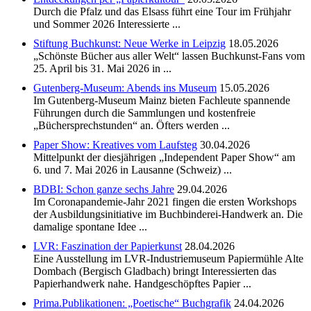
Durch die Pfalz und das Elsass führt eine Tour im Frühjahr
und Sommer 2026 Interessierte ...
Stiftung Buchkunst: Neue Werke in Leipzig
18.05.2026
„Schönste Bücher aus aller Welt“ lassen Buchkunst-Fans vom
25. April bis 31. Mai 2026 in ...
Gutenberg-Museum: Abends ins Museum
15.05.2026
Im Gutenberg-Museum Mainz bieten Fachleute spannende
Führungen durch die Sammlungen und kostenfreie
„Büchersprechstunden“ an. Öfters werden ...
Paper Show: Kreatives vom Laufsteg
30.04.2026
Mittelpunkt der diesjährigen „Independent Paper Show“ am
6. und 7. Mai 2026 in Lausanne (Schweiz) ...
BDBI: Schon ganze sechs Jahre
29.04.2026
Im Coronapandemie-Jahr 2021 fingen die ersten Workshops
der Ausbildungsinitiative im Buchbinderei-Handwerk an. Die
damalige spontane Idee ...
LVR: Faszination der Papierkunst
28.04.2026
Eine Ausstellung im LVR-Industriemuseum Papiermühle Alte
Dombach (Bergisch Gladbach) bringt Interessierten das
Papierhandwerk nahe. Handgeschöpftes Papier ...
Prima.Publikationen: „Poetische“ Buchgrafik
24.04.2026