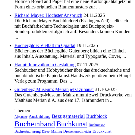
Holmen Board and Paper hat eine neue Kartonqualität jetzt in
Form eines originellen Blumenmusters zur ...
Richard Mayer: Höchster Anspruch
24.11.2025
Die Richard Mayer Buchbinderei (Esslingen/Zell) stellt sich
mit Buchfarbschnitt-Technologien und Buchprojekt-
Sonderprodukten erfolgreich auf. Besonders können Kunden
...
Büchergilde: Vielfalt im Quartal
19.11.2025
Bücher aus der Büchergilde Gutenberg bilden eine Einheit
aus Inhalt, Ausstattung, Material und Typografie, Cover, ...
Haupt: Innovation in Gestaltung
07.11.2025
Sachbücher und Hobbybücher über das drucktechnische und
buchbinderische Papierkunst-Handwerk gehören beim Haupt
Verlag zum Programm. Das ...
Gutenberg-Museum: Merian jetzt zuhaus‘
31.10.2025
Das Gutenberg-Museum Mainz nimmt zwei Druckwerke von
Matthäus Merian d.Ä. aus dem 17. Jahrhundert in ...
Themen
Bezugsmaterial
Buchblock
Ausbildung
Altpapier
Bucheinband
Buchkunst
Buchmesse
Druckkunst
Buchrestaurierung
Dreiseitenschneider
Direct Mailing