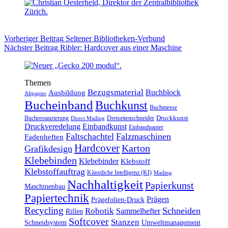
Vorheriger
Beitrag
Seltener Bibliotheken-Verbund
Nächster
Beitrag
Ribler: Hardcover aus einer Maschine
Themen
Bezugsmaterial
Buchblock
Ausbildung
Altpapier
Bucheinband
Buchkunst
Buchmesse
Druckkunst
Buchrestaurierung
Dreiseitenschneider
Direct Mailing
Druckveredelung
Einbandkunst
Einbandpapier
Faltschachtel
Falzmaschinen
Fadenheften
Hardcover
Karton
Grafikdesign
Klebebinden
Klebebinder
Klebstoff
Klebstoffauftrag
Künstliche Intelligenz (KI)
Mailing
Nachhaltigkeit
Papierkunst
Maschinenbau
Papiertechnik
Prägen
Prägefolien-Druck
Recycling
Schneiden
Robotik
Sammelhefter
Rillen
Softcover
Stanzen
Schneidsystem
Umweltmanagement