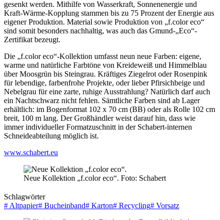
gesenkt werden. Mithilfe von Wasserkraft, Sonnenenergie und
Kraft-Wärme-Kopplung stammen bis zu 75 Prozent der Energie aus
eigener Produktion. Material sowie Produktion von „f.color eco“
sind somit besonders nachhaltig, was auch das Gmund-„Eco“-
Zertifikat bezeugt.
Die „f.color eco“-Kollektion umfasst neun neue Farben: eigene,
warme und natürliche Farbtöne von Kreideweiß und Himmelblau
über Moosgrün bis Steingrau. Kräftiges Ziegelrot oder Rosenpink
für lebendige, farbenfrohe Projekte, oder lieber Pfirsichbeige und
Nebelgrau für eine zarte, ruhige Ausstrahlung? Natürlich darf auch
ein Nachtschwarz nicht fehlen. Sämtliche Farben sind ab Lager
erhältlich: im Bogenformat 102 x 70 cm (BB) oder als Rolle 102 cm
breit, 100 m lang. Der Großhändler weist darauf hin, dass wie
immer individueller Formatzuschnitt in der Schabert-internen
Schneideabteilung möglich ist.
www.schabert.eu
Neue Kollektion „f.color eco“. Foto: Schabert
Schlagwörter
#
Altpapier
#
Bucheinband
#
Karton
#
Recycling
#
Vorsatz