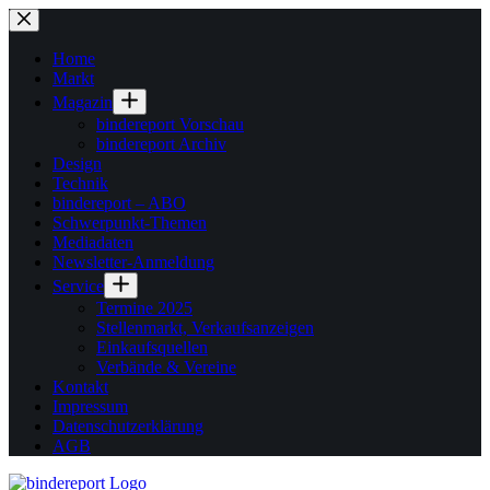
Zum
Inhalt
springen
Home
Markt
Magazin
bindereport Vorschau
bindereport Archiv
Design
Technik
bindereport – ABO
Schwerpunkt-Themen
Mediadaten
Newsletter-Anmeldung
Service
Termine 2025
Stellenmarkt, Verkaufsanzeigen
Einkaufsquellen
Verbände & Vereine
Kontakt
Impressum
Datenschutzerklärung
AGB