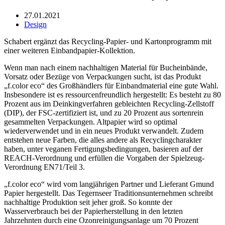
27.01.2021
Design
Schabert ergänzt das Recycling-Papier- und Kartonprogramm mit
einer weiteren Einbandpapier-Kollektion.
Wenn man nach einem nachhaltigen Material für Bucheinbände,
Vorsatz oder Bezüge von Verpackungen sucht, ist das Produkt
„f.color eco“ des Großhändlers für Einbandmaterial eine gute Wahl.
Insbesondere ist es ressourcenfreundlich hergestellt: Es besteht zu 80
Prozent aus im Deinkingverfahren gebleichten Recycling-Zellstoff
(DIP), der FSC-zertifiziert ist, und zu 20 Prozent aus sortenrein
gesammelten Verpackungen. Altpapier wird so optimal
wiederverwendet und in ein neues Produkt verwandelt. Zudem
entstehen neue Farben, die alles andere als Recyclingcharakter
haben, unter veganen Fertigungsbedingungen, basieren auf der
REACH-Verordnung und erfüllen die Vorgaben der Spielzeug-
Verordnung EN71/Teil 3.
„f.color eco“ wird vom langjährigen Partner und Lieferant Gmund
Papier hergestellt. Das Tegernseer Traditionsunternehmen schreibt
nachhaltige Produktion seit jeher groß. So konnte der
Wasserverbrauch bei der Papierherstellung in den letzten
Jahrzehnten durch eine Ozonreinigungsanlage um 70 Prozent