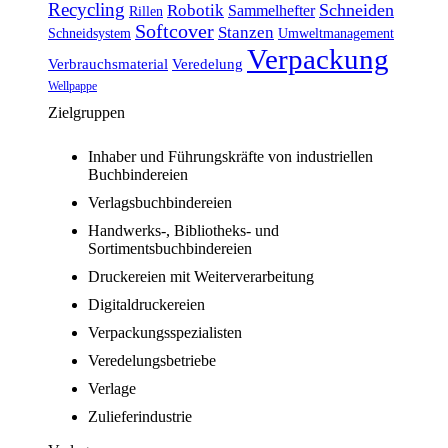
Recycling
Schneiden
Robotik
Sammelhefter
Rillen
Softcover
Stanzen
Schneidsystem
Umweltmanagement
Verpackung
Verbrauchsmaterial
Veredelung
Wellpappe
Zielgruppen
Inhaber und Führungskräfte von industriellen
Buchbindereien
Verlagsbuchbindereien
Handwerks-, Bibliotheks- und
Sortimentsbuchbindereien
Druckereien mit Weiterverarbeitung
Digitaldruckereien
Verpackungsspezialisten
Veredelungsbetriebe
Verlage
Zulieferindustrie