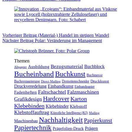
Vorheriger
Beitrag
(Material-) Handel im stetigen Wandel
Nächster
Beitrag
Polar: Veränderung im Management
Themen
Bezugsmaterial
Buchblock
Ausbildung
Altpapier
Bucheinband
Buchkunst
Buchmesse
Druckkunst
Buchrestaurierung
Dreiseitenschneider
Direct Mailing
Druckveredelung
Einbandkunst
Einbandpapier
Faltschachtel
Falzmaschinen
Fadenheften
Hardcover
Karton
Grafikdesign
Klebebinden
Klebebinder
Klebstoff
Klebstoffauftrag
Künstliche Intelligenz (KI)
Mailing
Nachhaltigkeit
Papierkunst
Maschinenbau
Papiertechnik
Prägen
Prägefolien-Druck