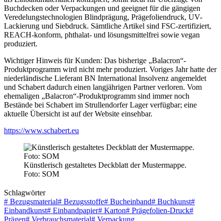
Buchdecken oder Verpackungen und geeignet für die gängigen
Veredelungstechnologien Blindprägung, Prägefoliendruck, UV-
Lackierung und Siebdruck. Sämtliche Artikel sind FSC-zertifiziert,
REACH-konform, phthalat- und lösungsmittelfrei sowie vegan
produziert.
Wichtiger Hinweis für Kunden: Das bisherige „Balacron“-
Produktprogramm wird nicht mehr produziert. Voriges Jahr hatte der
niederländische Lieferant BN International Insolvenz angemeldet
und Schabert dadurch einen langjährigen Partner verloren. Vom
ehemaligen „Balacron“-Produktprogramm sind immer noch
Bestände bei Schabert im Strullendorfer Lager verfügbar; eine
aktuelle Übersicht ist auf der Website einsehbar.
https://www.schabert.eu
Künstlerisch gestaltetes Deckblatt der Mustermappe.
Foto: SOM
Schlagwörter
#
Bezugsmaterial
#
Bezugsstoffe
#
Bucheinband
#
Buchkunst
#
Einbandkunst
#
Einbandpapier
#
Karton
#
Prägefolien-Druck
#
Prägen
#
Verbrauchsmaterial
#
Verpackung