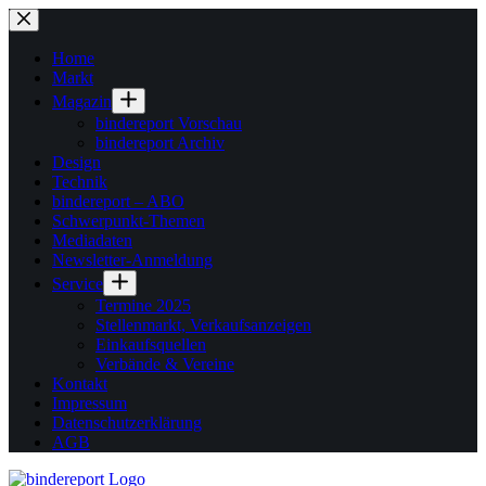
Zum
Inhalt
springen
Home
Markt
Magazin
bindereport Vorschau
bindereport Archiv
Design
Technik
bindereport – ABO
Schwerpunkt-Themen
Mediadaten
Newsletter-Anmeldung
Service
Termine 2025
Stellenmarkt, Verkaufsanzeigen
Einkaufsquellen
Verbände & Vereine
Kontakt
Impressum
Datenschutzerklärung
AGB