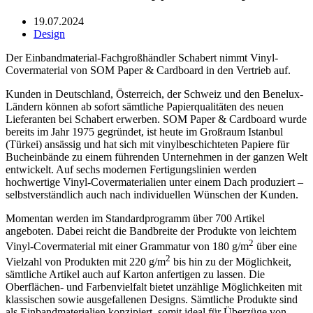
19.07.2024
Design
Der Einbandmaterial-Fachgroßhändler Schabert nimmt Vinyl-
Covermaterial von SOM Paper & Cardboard in den Vertrieb auf.
Kunden in Deutschland, Österreich, der Schweiz und den Benelux-
Ländern können ab sofort sämtliche Papierqualitäten des neuen
Lieferanten bei Schabert erwerben. SOM Paper & Cardboard wurde
bereits im Jahr 1975 gegründet, ist heute im Großraum Istanbul
(Türkei) ansässig und hat sich mit vinylbeschichteten Papiere für
Bucheinbände zu einem führenden Unternehmen in der ganzen Welt
entwickelt. Auf sechs modernen Fertigungslinien werden
hochwertige Vinyl-Covermaterialien unter einem Dach produziert –
selbstverständlich auch nach individuellen Wünschen der Kunden.
Momentan werden im Standardprogramm über 700 Artikel
angeboten. Dabei reicht die Bandbreite der Produkte von leichtem
2
Vinyl-Covermaterial mit einer Grammatur von 180 g/m
über eine
2
Vielzahl von Produkten mit 220 g/m
bis hin zu der Möglichkeit,
sämtliche Artikel auch auf Karton anfertigen zu lassen. Die
Oberflächen- und Farbenvielfalt bietet unzählige Möglichkeiten mit
klassischen sowie ausgefallenen Designs. Sämtliche Produkte sind
als Einbandmaterialien konzipiert, somit ideal für Überzüge von