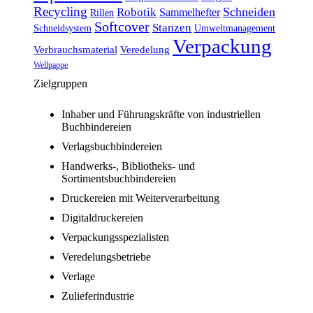
Recycling
Schneiden
Robotik
Sammelhefter
Rillen
Softcover
Stanzen
Schneidsystem
Umweltmanagement
Verpackung
Verbrauchsmaterial
Veredelung
Wellpappe
Zielgruppen
Inhaber und Führungskräfte von industriellen
Buchbindereien
Verlagsbuchbindereien
Handwerks-, Bibliotheks- und
Sortimentsbuchbindereien
Druckereien mit Weiterverarbeitung
Digitaldruckereien
Verpackungsspezialisten
Veredelungsbetriebe
Verlage
Zulieferindustrie