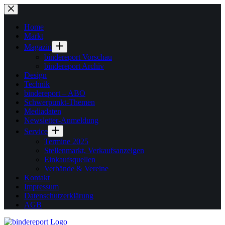
Zum
Inhalt
springen
Home
Markt
Magazin
bindereport Vorschau
bindereport Archiv
Design
Technik
bindereport – ABO
Schwerpunkt-Themen
Mediadaten
Newsletter-Anmeldung
Service
Termine 2025
Stellenmarkt, Verkaufsanzeigen
Einkaufsquellen
Verbände & Vereine
Kontakt
Impressum
Datenschutzerklärung
AGB