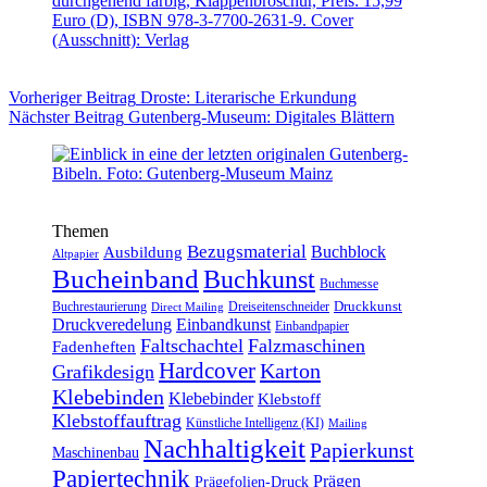
Vorheriger
Beitrag
Droste: Literarische Erkundung
Nächster
Beitrag
Gutenberg-Museum: Digitales Blättern
Themen
Bezugsmaterial
Buchblock
Ausbildung
Altpapier
Bucheinband
Buchkunst
Buchmesse
Druckkunst
Buchrestaurierung
Dreiseitenschneider
Direct Mailing
Druckveredelung
Einbandkunst
Einbandpapier
Faltschachtel
Falzmaschinen
Fadenheften
Hardcover
Karton
Grafikdesign
Klebebinden
Klebebinder
Klebstoff
Klebstoffauftrag
Künstliche Intelligenz (KI)
Mailing
Nachhaltigkeit
Papierkunst
Maschinenbau
Papiertechnik
Prägen
Prägefolien-Druck