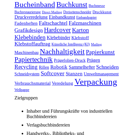
Bucheinband
Buchkunst
Buchmesse
Druckkunst
Buchrestaurierung
Dreiseitenschneider
Direct Mailing
Druckveredelung
Einbandkunst
Einbandpapier
Faltschachtel
Falzmaschinen
Fadenheften
Hardcover
Karton
Grafikdesign
Klebebinden
Klebebinder
Klebstoff
Klebstoffauftrag
Künstliche Intelligenz (KI)
Mailing
Nachhaltigkeit
Papierkunst
Maschinenbau
Papiertechnik
Prägen
Prägefolien-Druck
Recycling
Schneiden
Robotik
Sammelhefter
Rillen
Softcover
Stanzen
Schneidsystem
Umweltmanagement
Verpackung
Verbrauchsmaterial
Veredelung
Wellpappe
Zielgruppen
Inhaber und Führungskräfte von industriellen
Buchbindereien
Verlagsbuchbindereien
Handwerks-, Bibliotheks- und