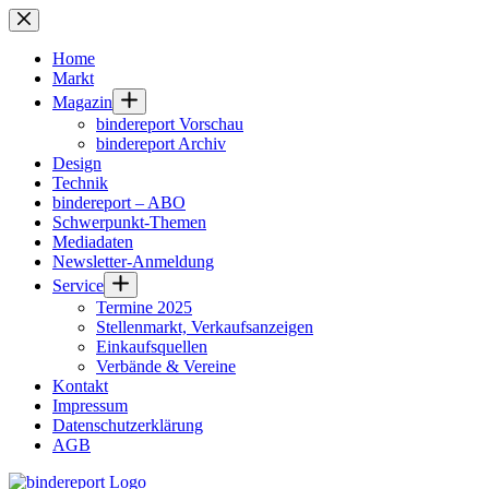
Zum
Inhalt
springen
Home
Markt
Magazin
bindereport Vorschau
bindereport Archiv
Design
Technik
bindereport – ABO
Schwerpunkt-Themen
Mediadaten
Newsletter-Anmeldung
Service
Termine 2025
Stellenmarkt, Verkaufsanzeigen
Einkaufsquellen
Verbände & Vereine
Kontakt
Impressum
Datenschutzerklärung
AGB