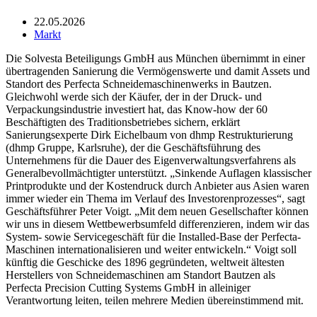
22.05.2026
Markt
Die Solvesta Beteiligungs GmbH aus München übernimmt in einer
übertragenden Sanierung die Vermögenswerte und damit Assets und
Standort des Perfecta Schneidemaschinenwerks in Bautzen.
Gleichwohl werde sich der Käufer, der in der Druck- und
Verpackungsindustrie investiert hat, das Know-how der 60
Beschäftigten des Traditionsbetriebes sichern, erklärt
Sanierungsexperte Dirk Eichelbaum von dhmp Restrukturierung
(dhmp Gruppe, Karlsruhe), der die Geschäftsführung des
Unternehmens für die Dauer des Eigenverwaltungsverfahrens als
Generalbevollmächtigter unterstützt. „Sinkende Auflagen klassischer
Printprodukte und der Kostendruck durch Anbieter aus Asien waren
immer wieder ein Thema im Verlauf des Investorenprozesses“, sagt
Geschäftsführer Peter Voigt. „Mit dem neuen Gesellschafter können
wir uns in diesem Wettbewerbsumfeld differenzieren, indem wir das
System- sowie Servicegeschäft für die Installed-Base der Perfecta-
Maschinen internationalisieren und weiter entwickeln.“ Voigt soll
künftig die Geschicke des 1896 gegründeten, weltweit ältesten
Herstellers von Schneidemaschinen am Standort Bautzen als
Perfecta Precision Cutting Systems GmbH in alleiniger
Verantwortung leiten, teilen mehrere Medien übereinstimmend mit.