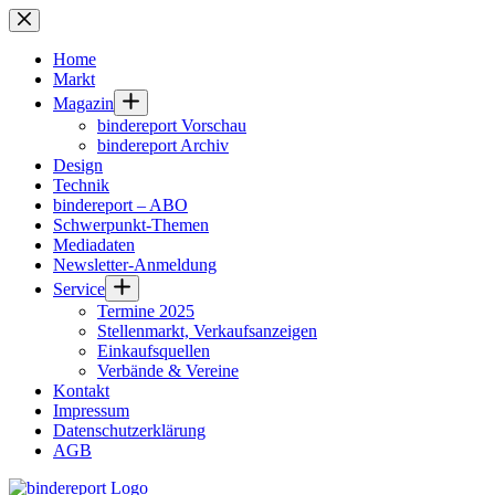
Zum
Inhalt
springen
Home
Markt
Magazin
bindereport Vorschau
bindereport Archiv
Design
Technik
bindereport – ABO
Schwerpunkt-Themen
Mediadaten
Newsletter-Anmeldung
Service
Termine 2025
Stellenmarkt, Verkaufsanzeigen
Einkaufsquellen
Verbände & Vereine
Kontakt
Impressum
Datenschutzerklärung
AGB