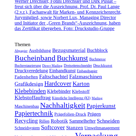
Themen
Bezugsmaterial
Buchblock
Ausbildung
Altpapier
Bucheinband
Buchkunst
Buchmesse
Druckkunst
Buchrestaurierung
Dreiseitenschneider
Direct Mailing
Druckveredelung
Einbandkunst
Einbandpapier
Faltschachtel
Falzmaschinen
Fadenheften
Hardcover
Karton
Grafikdesign
Klebebinden
Klebebinder
Klebstoff
Klebstoffauftrag
Künstliche Intelligenz (KI)
Mailing
Nachhaltigkeit
Papierkunst
Maschinenbau
Papiertechnik
Prägen
Prägefolien-Druck
Recycling
Schneiden
Robotik
Sammelhefter
Rillen
Softcover
Stanzen
Schneidsystem
Umweltmanagement
Verpackung