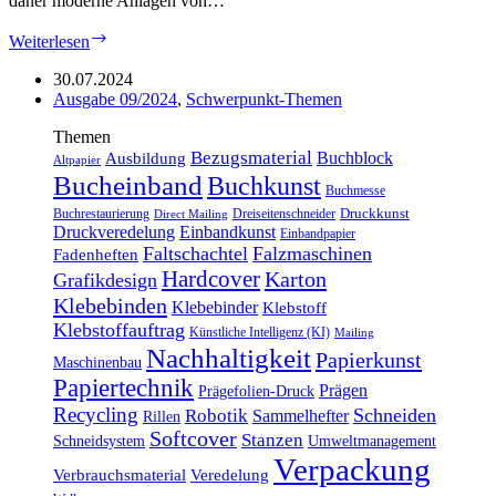
daher moderne Anlagen von…
Reportage:
Weiterlesen
Schnellere
Produktion
30.07.2024
Ausgabe 09/2024
,
Schwerpunkt-Themen
Themen
Bezugsmaterial
Buchblock
Ausbildung
Altpapier
Bucheinband
Buchkunst
Buchmesse
Druckkunst
Buchrestaurierung
Dreiseitenschneider
Direct Mailing
Druckveredelung
Einbandkunst
Einbandpapier
Faltschachtel
Falzmaschinen
Fadenheften
Hardcover
Karton
Grafikdesign
Klebebinden
Klebebinder
Klebstoff
Klebstoffauftrag
Künstliche Intelligenz (KI)
Mailing
Nachhaltigkeit
Papierkunst
Maschinenbau
Papiertechnik
Prägen
Prägefolien-Druck
Recycling
Schneiden
Robotik
Sammelhefter
Rillen
Softcover
Stanzen
Schneidsystem
Umweltmanagement
Verpackung
Verbrauchsmaterial
Veredelung