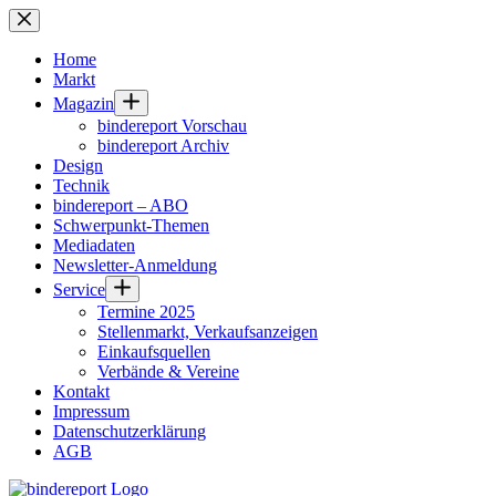
Zum
Inhalt
springen
Home
Markt
Magazin
bindereport Vorschau
bindereport Archiv
Design
Technik
bindereport – ABO
Schwerpunkt-Themen
Mediadaten
Newsletter-Anmeldung
Service
Termine 2025
Stellenmarkt, Verkaufsanzeigen
Einkaufsquellen
Verbände & Vereine
Kontakt
Impressum
Datenschutzerklärung
AGB