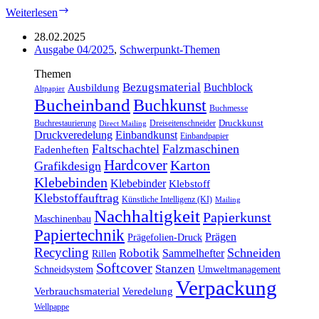
Interview:
Weiterlesen
Besser
lernen
28.02.2025
mit
Ausgabe 04/2025
,
Schwerpunkt-Themen
KI-
Themen
Tools
Bezugsmaterial
Buchblock
Ausbildung
Altpapier
Bucheinband
Buchkunst
Buchmesse
Druckkunst
Buchrestaurierung
Dreiseitenschneider
Direct Mailing
Druckveredelung
Einbandkunst
Einbandpapier
Faltschachtel
Falzmaschinen
Fadenheften
Hardcover
Karton
Grafikdesign
Klebebinden
Klebebinder
Klebstoff
Klebstoffauftrag
Künstliche Intelligenz (KI)
Mailing
Nachhaltigkeit
Papierkunst
Maschinenbau
Papiertechnik
Prägen
Prägefolien-Druck
Recycling
Schneiden
Robotik
Sammelhefter
Rillen
Softcover
Stanzen
Schneidsystem
Umweltmanagement
Verpackung
Verbrauchsmaterial
Veredelung
Wellpappe