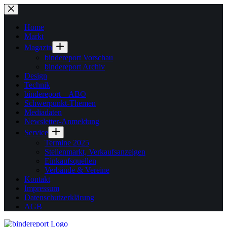
Zum
Inhalt
springen
Home
Markt
Magazin
bindereport Vorschau
bindereport Archiv
Design
Technik
bindereport – ABO
Schwerpunkt-Themen
Mediadaten
Newsletter-Anmeldung
Service
Termine 2025
Stellenmarkt, Verkaufsanzeigen
Einkaufsquellen
Verbände & Vereine
Kontakt
Impressum
Datenschutzerklärung
AGB