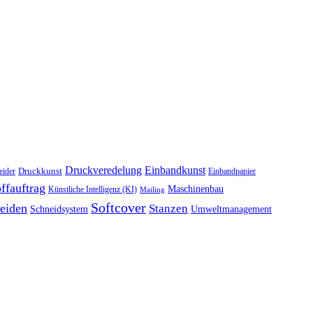
Druckveredelung
Einbandkunst
Druckkunst
eider
Einbandpapier
ffauftrag
Maschinenbau
Künstliche Intelligenz (KI)
Mailing
Softcover
eiden
Stanzen
Schneidsystem
Umweltmanagement