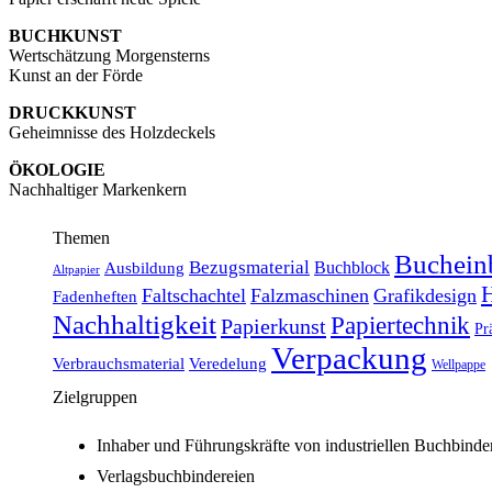
BUCHKUNST
Wertschätzung Morgensterns
Kunst an der Förde
DRUCKKUNST
Geheimnisse des Holzdeckels
ÖKOLOGIE
Nachhaltiger Markenkern
Themen
Buchein
Bezugsmaterial
Buchblock
Ausbildung
Altpapier
H
Faltschachtel
Falzmaschinen
Grafikdesign
Fadenheften
Nachhaltigkeit
Papiertechnik
Papierkunst
Pr
Verpackung
Verbrauchsmaterial
Veredelung
Wellpappe
Zielgruppen
Inhaber und Führungskräfte von industriellen Buchbinde
Verlagsbuchbindereien