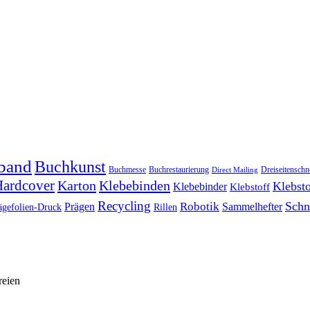
band
Buchkunst
Buchmesse
Buchrestaurierung
Dreiseitenschn
Direct Mailing
ardcover
Karton
Klebebinden
Klebsto
Klebebinder
Klebstoff
Recycling
Schn
Prägen
Robotik
Sammelhefter
ägefolien-Druck
Rillen
reien