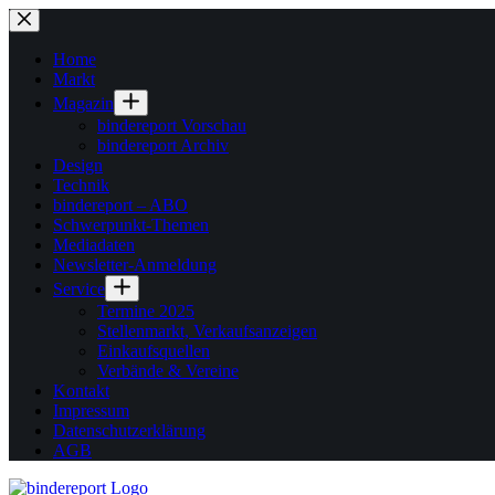
Zum
Inhalt
springen
Home
Markt
Magazin
bindereport Vorschau
bindereport Archiv
Design
Technik
bindereport – ABO
Schwerpunkt-Themen
Mediadaten
Newsletter-Anmeldung
Service
Termine 2025
Stellenmarkt, Verkaufsanzeigen
Einkaufsquellen
Verbände & Vereine
Kontakt
Impressum
Datenschutzerklärung
AGB