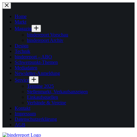
Zum
Inhalt
springen
Home
Markt
Magazin
bindereport Vorschau
bindereport Archiv
Design
Technik
bindereport – ABO
Schwerpunkt-Themen
Mediadaten
Newsletter-Anmeldung
Service
Termine 2025
Stellenmarkt, Verkaufsanzeigen
Einkaufsquellen
Verbände & Vereine
Kontakt
Impressum
Datenschutzerklärung
AGB