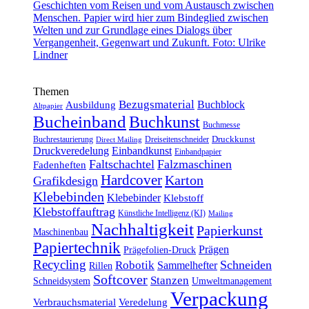
Themen
Bezugsmaterial
Buchblock
Ausbildung
Altpapier
Bucheinband
Buchkunst
Buchmesse
Druckkunst
Buchrestaurierung
Dreiseitenschneider
Direct Mailing
Druckveredelung
Einbandkunst
Einbandpapier
Faltschachtel
Falzmaschinen
Fadenheften
Hardcover
Karton
Grafikdesign
Klebebinden
Klebebinder
Klebstoff
Klebstoffauftrag
Künstliche Intelligenz (KI)
Mailing
Nachhaltigkeit
Papierkunst
Maschinenbau
Papiertechnik
Prägen
Prägefolien-Druck
Recycling
Schneiden
Robotik
Sammelhefter
Rillen
Softcover
Stanzen
Schneidsystem
Umweltmanagement
Verpackung
Verbrauchsmaterial
Veredelung