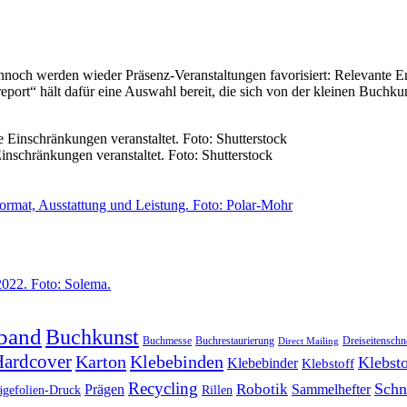
dennoch werden wieder Präsenz-Veranstaltungen favorisiert: Relevante
port“ hält dafür eine Auswahl bereit, die sich von der kleinen Buchkun
schränkungen veranstaltet. Foto: Shutterstock
band
Buchkunst
Buchmesse
Buchrestaurierung
Dreiseitenschn
Direct Mailing
ardcover
Karton
Klebebinden
Klebsto
Klebebinder
Klebstoff
Recycling
Schn
Prägen
Robotik
Sammelhefter
ägefolien-Druck
Rillen