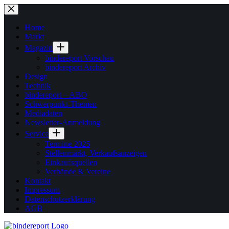
Zum
Inhalt
springen
Home
Markt
Magazin
bindereport Vorschau
bindereport Archiv
Design
Technik
bindereport – ABO
Schwerpunkt-Themen
Mediadaten
Newsletter-Anmeldung
Service
Termine 2025
Stellenmarkt, Verkaufsanzeigen
Einkaufsquellen
Verbände & Vereine
Kontakt
Impressum
Datenschutzerklärung
AGB