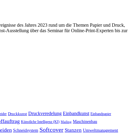
 Ereignisse des Jahres 2023 rund um die Themen Papier und Druck,
st-Ausstellung über das Seminar für Online-Print-Experten bis zur
Druckveredelung
Einbandkunst
Druckkunst
eider
Einbandpapier
ffauftrag
Maschinenbau
Künstliche Intelligenz (KI)
Mailing
Softcover
eiden
Stanzen
Schneidsystem
Umweltmanagement