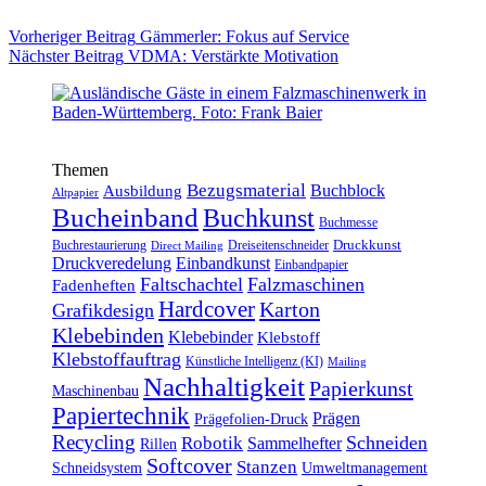
Vorheriger
Beitrag
Gämmerler: Fokus auf Service
Nächster
Beitrag
VDMA: Verstärkte Motivation
Themen
Bezugsmaterial
Buchblock
Ausbildung
Altpapier
Bucheinband
Buchkunst
Buchmesse
Druckkunst
Buchrestaurierung
Dreiseitenschneider
Direct Mailing
Druckveredelung
Einbandkunst
Einbandpapier
Faltschachtel
Falzmaschinen
Fadenheften
Hardcover
Karton
Grafikdesign
Klebebinden
Klebebinder
Klebstoff
Klebstoffauftrag
Künstliche Intelligenz (KI)
Mailing
Nachhaltigkeit
Papierkunst
Maschinenbau
Papiertechnik
Prägen
Prägefolien-Druck
Recycling
Schneiden
Robotik
Sammelhefter
Rillen
Softcover
Stanzen
Schneidsystem
Umweltmanagement