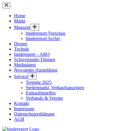
Zum
Inhalt
springen
Home
Markt
Magazin
bindereport Vorschau
bindereport Archiv
Design
Technik
bindereport – ABO
Schwerpunkt-Themen
Mediadaten
Newsletter-Anmeldung
Service
Termine 2025
Stellenmarkt, Verkaufsanzeigen
Einkaufsquellen
Verbände & Vereine
Kontakt
Impressum
Datenschutzerklärung
AGB