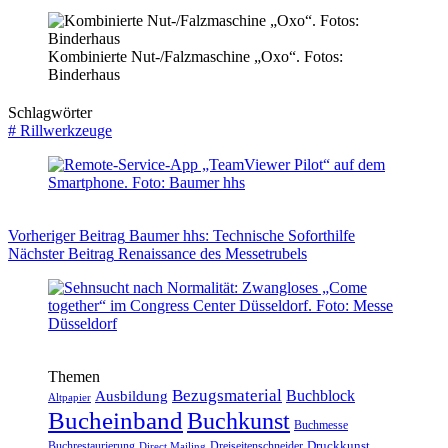
Kombinierte Nut-/Falzmaschine „Oxo“. Fotos:
Binderhaus
Schlagwörter
#
Rillwerkzeuge
Vorheriger
Beitrag
Baumer hhs: Technische Soforthilfe
Nächster
Beitrag
Renaissance des Messetrubels
Themen
Bezugsmaterial
Buchblock
Ausbildung
Altpapier
Bucheinband
Buchkunst
Buchmesse
Druckkunst
Buchrestaurierung
Dreiseitenschneider
Direct Mailing