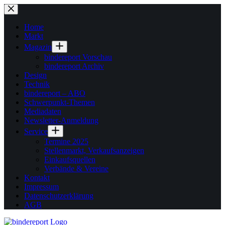
Zum
Inhalt
springen
Home
Markt
Magazin
bindereport Vorschau
bindereport Archiv
Design
Technik
bindereport – ABO
Schwerpunkt-Themen
Mediadaten
Newsletter-Anmeldung
Service
Termine 2025
Stellenmarkt, Verkaufsanzeigen
Einkaufsquellen
Verbände & Vereine
Kontakt
Impressum
Datenschutzerklärung
AGB