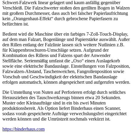
Schwert-Falzwerk linear gelagert und kaum anfällig gegenüber
Verschleiß. Die Falzschwerter stoßen den gerillten Bogen in Walzen
mit großem Durchmesser, dass auch bei falscher Papierlaufrichtung
kein „Orangenhaut-Effekt“ durch gebrochene Papierfasern zu
befürchten ist.
Bedient wird die Maschine über ein farbiges 7-Zoll-Touch-Display,
auf dem man Falzart, Bogenlänge und Papierstärke auswählt. Außer
den Rillen entlang der Falzlinie lassen sich weitere Nutlinien z.B.
für Klappenbroschuren-Umschläge setzen. Aufgrund der
Kombination des Rillens und Falzens spart der Anwender
Stellfläche. Serienmäßig umfasst die „Oxo“ einen Auslagekorb
sowie eine elektrische Bandauslage. Einstellungen von Falzposition,
Falzwalzen-Abstand, Taschenweichen, Fangrollenposition sowie
Vorschub und Geschwindigkeit der elektrischen Bandauslage
erfolgen automatisch, können abgespeichert und aufgerufen werden.
Die Umstellung von Nuten auf Perforieren erfolgt durch seitliches
Herausziehen des Tauschwerkzeugs binnen etwa 20 Sekunden.
Muster oder Kleinaufträge sind in ein bis zwei Minuten
produktionsbereit. Als Option liefert Binderhaus einen Scanner,
sodass vorab gespeicherte Aufträge verwechslungsfrei eingerichtet
werden können und die Umrüstzeit nochmals verkürzt ist.
https://binderhaus.com