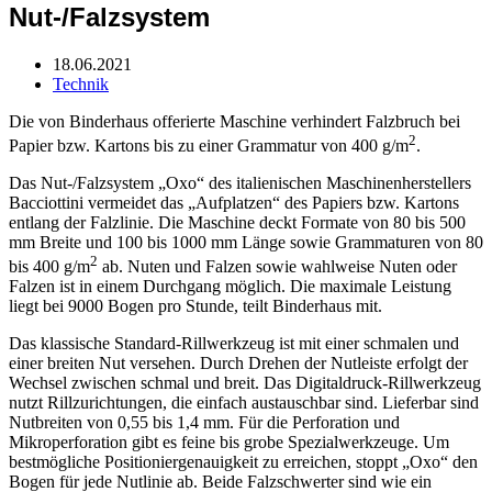
Nut-/Falzsystem
18.06.2021
Technik
Die von Binderhaus offerierte Maschine verhindert Falzbruch bei
2
Papier bzw. Kartons bis zu einer Grammatur von 400 g/m
.
Das Nut-/Falzsystem „Oxo“ des italienischen Maschinenherstellers
Bacciottini vermeidet das „Aufplatzen“ des Papiers bzw. Kartons
entlang der Falzlinie. Die Maschine deckt Formate von 80 bis 500
mm Breite und 100 bis 1000 mm Länge sowie Grammaturen von 80
2
bis 400 g/m
ab. Nuten und Falzen sowie wahlweise Nuten oder
Falzen ist in einem Durchgang möglich. Die maximale Leistung
liegt bei 9000 Bogen pro Stunde, teilt Binderhaus mit.
Das klassische Standard-Rillwerkzeug ist mit einer schmalen und
einer breiten Nut versehen. Durch Drehen der Nutleiste erfolgt der
Wechsel zwischen schmal und breit. Das Digitaldruck-Rillwerkzeug
nutzt Rillzurichtungen, die einfach austauschbar sind. Lieferbar sind
Nutbreiten von 0,55 bis 1,4 mm. Für die Perforation und
Mikroperforation gibt es feine bis grobe Spezialwerkzeuge. Um
bestmögliche Positioniergenauigkeit zu erreichen, stoppt „Oxo“ den
Bogen für jede Nutlinie ab. Beide Falzschwerter sind wie ein