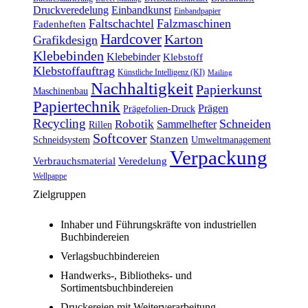
Druckveredelung
Einbandkunst
Einbandpapier
Faltschachtel
Falzmaschinen
Fadenheften
Hardcover
Karton
Grafikdesign
Klebebinden
Klebebinder
Klebstoff
Klebstoffauftrag
Künstliche Intelligenz (KI)
Mailing
Nachhaltigkeit
Papierkunst
Maschinenbau
Papiertechnik
Prägen
Prägefolien-Druck
Recycling
Schneiden
Robotik
Sammelhefter
Rillen
Softcover
Stanzen
Schneidsystem
Umweltmanagement
Verpackung
Verbrauchsmaterial
Veredelung
Wellpappe
Zielgruppen
Inhaber und Führungskräfte von industriellen
Buchbindereien
Verlagsbuchbindereien
Handwerks-, Bibliotheks- und
Sortimentsbuchbindereien
Druckereien mit Weiterverarbeitung