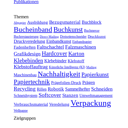
Themen
Bezugsmaterial
Buchblock
Ausbildung
Altpapier
Bucheinband
Buchkunst
Buchmesse
Druckkunst
Buchrestaurierung
Dreiseitenschneider
Direct Mailing
Druckveredelung
Einbandkunst
Einbandpapier
Faltschachtel
Falzmaschinen
Fadenheften
Hardcover
Karton
Grafikdesign
Klebebinden
Klebebinder
Klebstoff
Klebstoffauftrag
Künstliche Intelligenz (KI)
Mailing
Nachhaltigkeit
Papierkunst
Maschinenbau
Papiertechnik
Prägen
Prägefolien-Druck
Recycling
Schneiden
Robotik
Sammelhefter
Rillen
Softcover
Stanzen
Schneidsystem
Umweltmanagement
Verpackung
Verbrauchsmaterial
Veredelung
Wellpappe
Zielgruppen