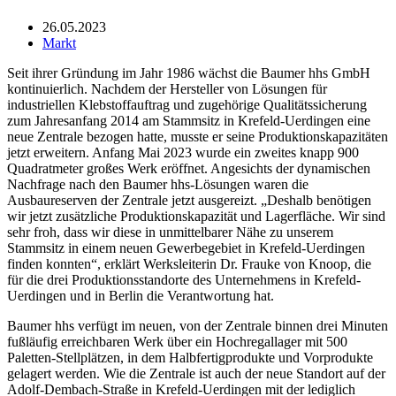
26.05.2023
Markt
Seit ihrer Gründung im Jahr 1986 wächst die Baumer hhs GmbH
kontinuierlich. Nachdem der Hersteller von Lösungen für
industriellen Klebstoffauftrag und zugehörige Qualitätssicherung
zum Jahresanfang 2014 am Stammsitz in Krefeld-Uerdingen eine
neue Zentrale bezogen hatte, musste er seine Produktionskapazitäten
jetzt erweitern. Anfang Mai 2023 wurde ein zweites knapp 900
Quadratmeter großes Werk eröffnet. Angesichts der dynamischen
Nachfrage nach den Baumer hhs-Lösungen waren die
Ausbaureserven der Zentrale jetzt ausgereizt. „Deshalb benötigen
wir jetzt zusätzliche Produktionskapazität und Lagerfläche. Wir sind
sehr froh, dass wir diese in unmittelbarer Nähe zu unserem
Stammsitz in einem neuen Gewerbegebiet in Krefeld-Uerdingen
finden konnten“, erklärt Werksleiterin Dr. Frauke von Knoop, die
für die drei Produktionsstandorte des Unternehmens in Krefeld-
Uerdingen und in Berlin die Verantwortung hat.
Baumer hhs verfügt im neuen, von der Zentrale binnen drei Minuten
fußläufig erreichbaren Werk über ein Hochregallager mit 500
Paletten-Stellplätzen, in dem Halbfertigprodukte und Vorprodukte
gelagert werden. Wie die Zentrale ist auch der neue Standort auf der
Adolf-Dembach-Straße in Krefeld-Uerdingen mit der lediglich