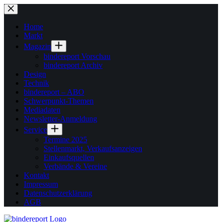
Zum
Inhalt
springen
Home
Markt
Magazin
bindereport Vorschau
bindereport Archiv
Design
Technik
bindereport – ABO
Schwerpunkt-Themen
Mediadaten
Newsletter-Anmeldung
Service
Termine 2025
Stellenmarkt, Verkaufsanzeigen
Einkaufsquellen
Verbände & Vereine
Kontakt
Impressum
Datenschutzerklärung
AGB