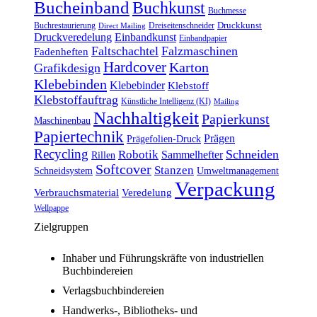
Bucheinband
Buchkunst
Buchmesse
Druckkunst
Buchrestaurierung
Dreiseitenschneider
Direct Mailing
Druckveredelung
Einbandkunst
Einbandpapier
Faltschachtel
Falzmaschinen
Fadenheften
Hardcover
Karton
Grafikdesign
Klebebinden
Klebebinder
Klebstoff
Klebstoffauftrag
Künstliche Intelligenz (KI)
Mailing
Nachhaltigkeit
Papierkunst
Maschinenbau
Papiertechnik
Prägen
Prägefolien-Druck
Recycling
Schneiden
Robotik
Sammelhefter
Rillen
Softcover
Stanzen
Schneidsystem
Umweltmanagement
Verpackung
Verbrauchsmaterial
Veredelung
Wellpappe
Zielgruppen
Inhaber und Führungskräfte von industriellen
Buchbindereien
Verlagsbuchbindereien
Handwerks-, Bibliotheks- und