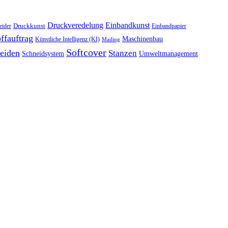
Druckveredelung
Einbandkunst
Druckkunst
eider
Einbandpapier
ffauftrag
Maschinenbau
Künstliche Intelligenz (KI)
Mailing
Softcover
eiden
Stanzen
Schneidsystem
Umweltmanagement