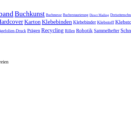
band
Buchkunst
Buchmesse
Buchrestaurierung
Dreiseitenschn
Direct Mailing
ardcover
Karton
Klebebinden
Klebsto
Klebebinder
Klebstoff
Recycling
Schn
Prägen
Robotik
Sammelhefter
ägefolien-Druck
Rillen
reien