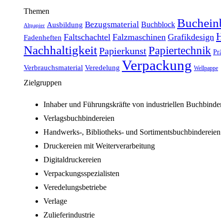
Themen
Buchein
Bezugsmaterial
Buchblock
Ausbildung
Altpapier
H
Faltschachtel
Falzmaschinen
Grafikdesign
Fadenheften
Nachhaltigkeit
Papiertechnik
Papierkunst
Pr
Verpackung
Verbrauchsmaterial
Veredelung
Wellpappe
Zielgruppen
Inhaber und Führungskräfte von industriellen Buchbinde
Verlagsbuchbindereien
Handwerks-, Bibliotheks- und Sortimentsbuchbindereien
Druckereien mit Weiterverarbeitung
Digitaldruckereien
Verpackungsspezialisten
Veredelungsbetriebe
Verlage
Zulieferindustrie