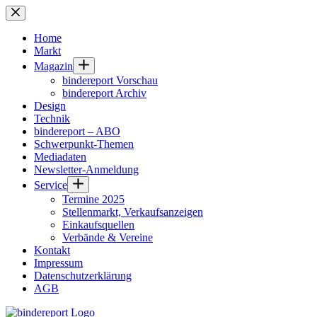
Zum
Inhalt
springen
Home
Markt
Magazin
bindereport Vorschau
bindereport Archiv
Design
Technik
bindereport – ABO
Schwerpunkt-Themen
Mediadaten
Newsletter-Anmeldung
Service
Termine 2025
Stellenmarkt, Verkaufsanzeigen
Einkaufsquellen
Verbände & Vereine
Kontakt
Impressum
Datenschutzerklärung
AGB