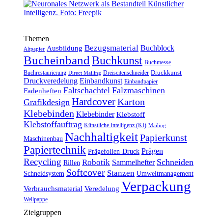
Themen
Bezugsmaterial
Buchblock
Ausbildung
Altpapier
Bucheinband
Buchkunst
Buchmesse
Druckkunst
Buchrestaurierung
Dreiseitenschneider
Direct Mailing
Druckveredelung
Einbandkunst
Einbandpapier
Faltschachtel
Falzmaschinen
Fadenheften
Hardcover
Karton
Grafikdesign
Klebebinden
Klebebinder
Klebstoff
Klebstoffauftrag
Künstliche Intelligenz (KI)
Mailing
Nachhaltigkeit
Papierkunst
Maschinenbau
Papiertechnik
Prägen
Prägefolien-Druck
Recycling
Schneiden
Robotik
Sammelhefter
Rillen
Softcover
Stanzen
Schneidsystem
Umweltmanagement
Verpackung
Verbrauchsmaterial
Veredelung
Wellpappe
Zielgruppen