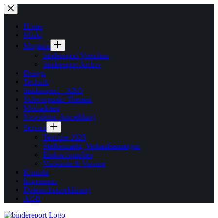
Zum
Inhalt
springen
Home
Markt
Magazin
bindereport Vorschau
bindereport Archiv
Design
Technik
bindereport – ABO
Schwerpunkt-Themen
Mediadaten
Newsletter-Anmeldung
Service
Termine 2025
Stellenmarkt, Verkaufsanzeigen
Einkaufsquellen
Verbände & Vereine
Kontakt
Impressum
Datenschutzerklärung
AGB