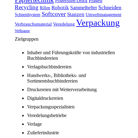
Prägen
Prägefolien-Druck
Recycling
Schneiden
Robotik
Sammelhefter
Rillen
Softcover
Stanzen
Schneidsystem
Umweltmanagement
Verpackung
Verbrauchsmaterial
Veredelung
Wellpappe
Zielgruppen
Inhaber und Führungskräfte von industriellen
Buchbindereien
Verlagsbuchbindereien
Handwerks-, Bibliotheks- und
Sortimentsbuchbindereien
Druckereien mit Weiterverarbeitung
Digitaldruckereien
Verpackungsspezialisten
Veredelungsbetriebe
Verlage
Zulieferindustrie