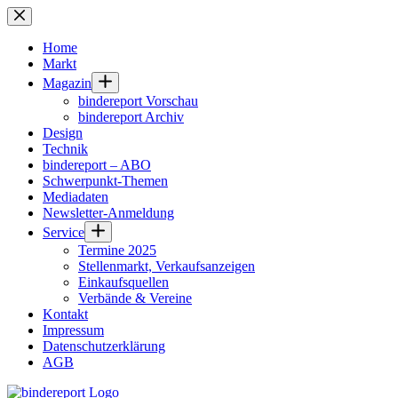
Zum
Inhalt
springen
Home
Markt
Magazin
bindereport Vorschau
bindereport Archiv
Design
Technik
bindereport – ABO
Schwerpunkt-Themen
Mediadaten
Newsletter-Anmeldung
Service
Termine 2025
Stellenmarkt, Verkaufsanzeigen
Einkaufsquellen
Verbände & Vereine
Kontakt
Impressum
Datenschutzerklärung
AGB