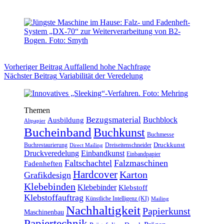
Vorheriger
Beitrag
Auffallend hohe Nachfrage
Nächster
Beitrag
Variabilität der Veredelung
Themen
Bezugsmaterial
Buchblock
Ausbildung
Altpapier
Bucheinband
Buchkunst
Buchmesse
Druckkunst
Buchrestaurierung
Dreiseitenschneider
Direct Mailing
Druckveredelung
Einbandkunst
Einbandpapier
Faltschachtel
Falzmaschinen
Fadenheften
Hardcover
Karton
Grafikdesign
Klebebinden
Klebebinder
Klebstoff
Klebstoffauftrag
Künstliche Intelligenz (KI)
Mailing
Nachhaltigkeit
Papierkunst
Maschinenbau
Papiertechnik