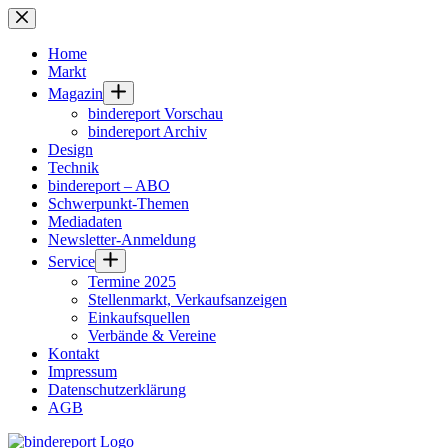
Zum
Inhalt
springen
Home
Markt
Magazin
bindereport Vorschau
bindereport Archiv
Design
Technik
bindereport – ABO
Schwerpunkt-Themen
Mediadaten
Newsletter-Anmeldung
Service
Termine 2025
Stellenmarkt, Verkaufsanzeigen
Einkaufsquellen
Verbände & Vereine
Kontakt
Impressum
Datenschutzerklärung
AGB