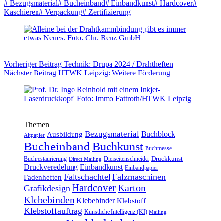
#
Bezugsmaterial
#
Bucheinband
#
Einbandkunst
#
Hardcover
#
Kaschieren
#
Verpackung
#
Zertifizierung
Vorheriger
Beitrag
Technik: Drupa 2024 / Drahtheften
Nächster
Beitrag
HTWK Leipzig: Weitere Förderung
Themen
Bezugsmaterial
Buchblock
Ausbildung
Altpapier
Bucheinband
Buchkunst
Buchmesse
Druckkunst
Buchrestaurierung
Dreiseitenschneider
Direct Mailing
Druckveredelung
Einbandkunst
Einbandpapier
Faltschachtel
Falzmaschinen
Fadenheften
Hardcover
Karton
Grafikdesign
Klebebinden
Klebebinder
Klebstoff
Klebstoffauftrag
Künstliche Intelligenz (KI)
Mailing