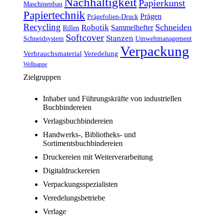
Nachhaltigkeit
Papierkunst
Maschinenbau
Papiertechnik
Prägen
Prägefolien-Druck
Recycling
Schneiden
Robotik
Sammelhefter
Rillen
Softcover
Stanzen
Schneidsystem
Umweltmanagement
Verpackung
Verbrauchsmaterial
Veredelung
Wellpappe
Zielgruppen
Inhaber und Führungskräfte von industriellen
Buchbindereien
Verlagsbuchbindereien
Handwerks-, Bibliotheks- und
Sortimentsbuchbindereien
Druckereien mit Weiterverarbeitung
Digitaldruckereien
Verpackungsspezialisten
Veredelungsbetriebe
Verlage