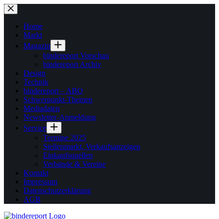
Zum
Inhalt
springen
Home
Markt
Magazin
bindereport Vorschau
bindereport Archiv
Design
Technik
bindereport – ABO
Schwerpunkt-Themen
Mediadaten
Newsletter-Anmeldung
Service
Termine 2025
Stellenmarkt, Verkaufsanzeigen
Einkaufsquellen
Verbände & Vereine
Kontakt
Impressum
Datenschutzerklärung
AGB