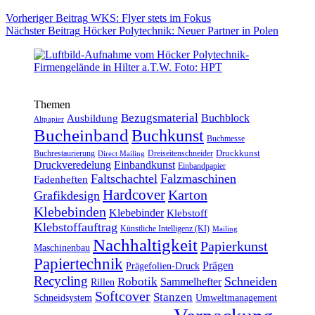
Vorheriger
Beitrag
WKS: Flyer stets im Fokus
Nächster
Beitrag
Höcker Polytechnik: Neuer Partner in Polen
Themen
Bezugsmaterial
Buchblock
Ausbildung
Altpapier
Bucheinband
Buchkunst
Buchmesse
Druckkunst
Buchrestaurierung
Dreiseitenschneider
Direct Mailing
Druckveredelung
Einbandkunst
Einbandpapier
Faltschachtel
Falzmaschinen
Fadenheften
Hardcover
Karton
Grafikdesign
Klebebinden
Klebebinder
Klebstoff
Klebstoffauftrag
Künstliche Intelligenz (KI)
Mailing
Nachhaltigkeit
Papierkunst
Maschinenbau
Papiertechnik
Prägen
Prägefolien-Druck
Recycling
Schneiden
Robotik
Sammelhefter
Rillen
Softcover
Stanzen
Schneidsystem
Umweltmanagement