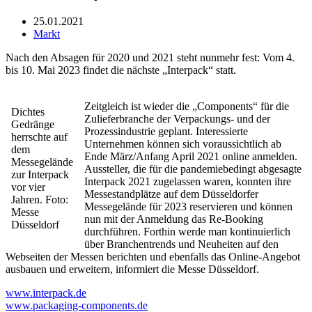
25.01.2021
Markt
Nach den Absagen für 2020 und 2021 steht nunmehr fest: Vom 4.
bis 10. Mai 2023 findet die nächste „Interpack“ statt.
Zeitgleich ist wieder die „Components“ für die
Dichtes
Zulieferbranche der Verpackungs- und der
Gedränge
Prozessindustrie geplant. Interessierte
herrschte auf
Unternehmen können sich voraussichtlich ab
dem
Ende März/Anfang April 2021 online anmelden.
Messegelände
Aussteller, die für die pandemiebedingt abgesagte
zur Interpack
Interpack 2021 zugelassen waren, konnten ihre
vor vier
Messestandplätze auf dem Düsseldorfer
Jahren. Foto:
Messegelände für 2023 reservieren und können
Messe
nun mit der Anmeldung das Re-Booking
Düsseldorf
durchführen. Forthin werde man kontinuierlich
über Branchentrends und Neuheiten auf den
Webseiten der Messen berichten und ebenfalls das Online-Angebot
ausbauen und erweitern, informiert die Messe Düsseldorf.
www.interpack.de
www.packaging-components.de