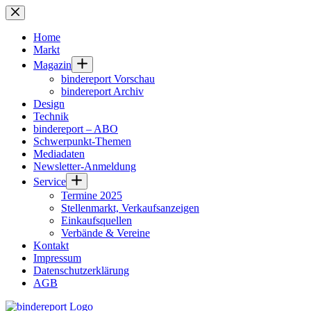
Zum
Inhalt
springen
Home
Markt
Magazin
bindereport Vorschau
bindereport Archiv
Design
Technik
bindereport – ABO
Schwerpunkt-Themen
Mediadaten
Newsletter-Anmeldung
Service
Termine 2025
Stellenmarkt, Verkaufsanzeigen
Einkaufsquellen
Verbände & Vereine
Kontakt
Impressum
Datenschutzerklärung
AGB