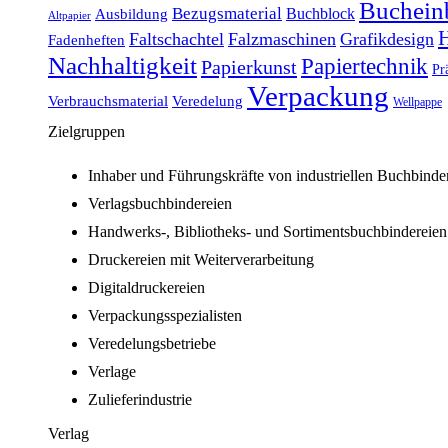
Buchein
Bezugsmaterial
Buchblock
Ausbildung
Altpapier
H
Faltschachtel
Falzmaschinen
Grafikdesign
Fadenheften
Nachhaltigkeit
Papiertechnik
Papierkunst
Pr
Verpackung
Verbrauchsmaterial
Veredelung
Wellpappe
Zielgruppen
Inhaber und Führungskräfte von industriellen Buchbinde
Verlagsbuchbindereien
Handwerks-, Bibliotheks- und Sortimentsbuchbindereien
Druckereien mit Weiterverarbeitung
Digitaldruckereien
Verpackungsspezialisten
Veredelungsbetriebe
Verlage
Zulieferindustrie
Verlag