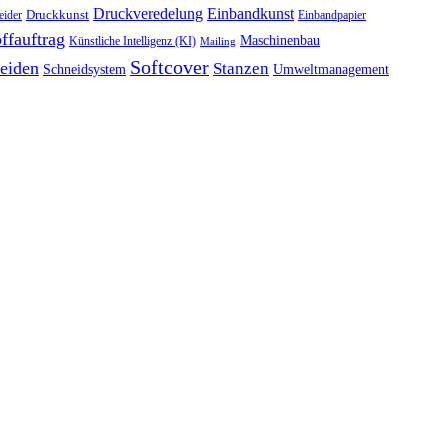
Druckveredelung
Einbandkunst
Druckkunst
eider
Einbandpapier
ffauftrag
Maschinenbau
Künstliche Intelligenz (KI)
Mailing
Softcover
eiden
Stanzen
Schneidsystem
Umweltmanagement