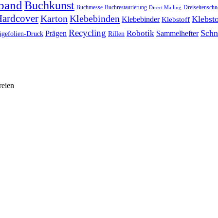
band
Buchkunst
Buchmesse
Buchrestaurierung
Dreiseitenschn
Direct Mailing
ardcover
Karton
Klebebinden
Klebsto
Klebebinder
Klebstoff
Recycling
Schn
Prägen
Robotik
Sammelhefter
ägefolien-Druck
Rillen
reien