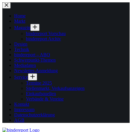
Zum
Inhalt
springen
Home
Markt
Magazin
bindereport Vorschau
bindereport Archiv
Design
Technik
bindereport – ABO
Schwerpunkt-Themen
Mediadaten
Newsletter-Anmeldung
Service
Termine 2025
Stellenmarkt, Verkaufsanzeigen
Einkaufsquellen
Verbände & Vereine
Kontakt
Impressum
Datenschutzerklärung
AGB