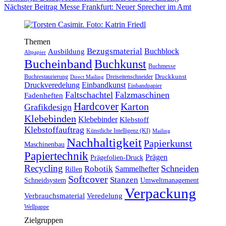
Nächster
Beitrag
Messe Frankfurt: Neuer Sprecher im Amt
Themen
Bezugsmaterial
Buchblock
Ausbildung
Altpapier
Bucheinband
Buchkunst
Buchmesse
Druckkunst
Buchrestaurierung
Dreiseitenschneider
Direct Mailing
Druckveredelung
Einbandkunst
Einbandpapier
Faltschachtel
Falzmaschinen
Fadenheften
Hardcover
Karton
Grafikdesign
Klebebinden
Klebebinder
Klebstoff
Klebstoffauftrag
Künstliche Intelligenz (KI)
Mailing
Nachhaltigkeit
Papierkunst
Maschinenbau
Papiertechnik
Prägen
Prägefolien-Druck
Recycling
Schneiden
Robotik
Sammelhefter
Rillen
Softcover
Stanzen
Schneidsystem
Umweltmanagement
Verpackung
Verbrauchsmaterial
Veredelung
Wellpappe
Zielgruppen