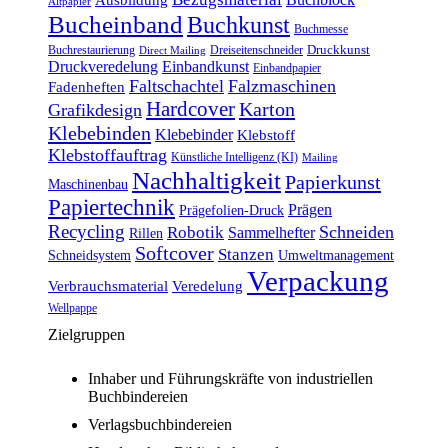
Altpapier
Bucheinband
Buchkunst
Buchmesse
Druckkunst
Buchrestaurierung
Dreiseitenschneider
Direct Mailing
Druckveredelung
Einbandkunst
Einbandpapier
Faltschachtel
Falzmaschinen
Fadenheften
Hardcover
Karton
Grafikdesign
Klebebinden
Klebebinder
Klebstoff
Klebstoffauftrag
Künstliche Intelligenz (KI)
Mailing
Nachhaltigkeit
Papierkunst
Maschinenbau
Papiertechnik
Prägen
Prägefolien-Druck
Recycling
Schneiden
Robotik
Sammelhefter
Rillen
Softcover
Stanzen
Schneidsystem
Umweltmanagement
Verpackung
Verbrauchsmaterial
Veredelung
Wellpappe
Zielgruppen
Inhaber und Führungskräfte von industriellen
Buchbindereien
Verlagsbuchbindereien