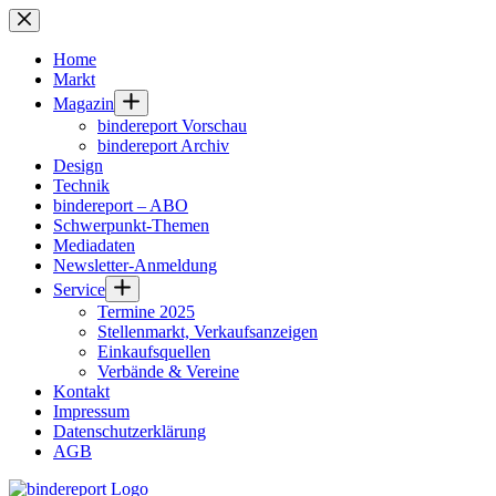
Zum
Inhalt
springen
Home
Markt
Magazin
bindereport Vorschau
bindereport Archiv
Design
Technik
bindereport – ABO
Schwerpunkt-Themen
Mediadaten
Newsletter-Anmeldung
Service
Termine 2025
Stellenmarkt, Verkaufsanzeigen
Einkaufsquellen
Verbände & Vereine
Kontakt
Impressum
Datenschutzerklärung
AGB