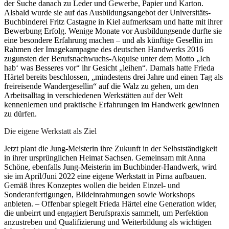
der Suche danach zu Leder und Gewerbe, Papier und Karton.
Alsbald wurde sie auf das Ausbildungsangebot der Universitäts-
Buchbinderei Fritz Castagne in Kiel aufmerksam und hatte mit ihrer
Bewerbung Erfolg. Wenige Monate vor Ausbildungsende durfte sie
eine besondere Erfahrung machen – und als künftige Gesellin im
Rahmen der Imagekampagne des deutschen Handwerks 2016
zugunsten der Berufsnachwuchs-Akquise unter dem Motto „Ich
hab‘ was Besseres vor“ ihr Gesicht „leihen“. Damals hatte Frieda
Härtel bereits beschlossen, „mindestens drei Jahre und einen Tag als
freireisende Wandergesellin“ auf die Walz zu gehen, um den
Arbeitsalltag in verschiedenen Werkstätten auf der Welt
kennenlernen und praktische Erfahrungen im Handwerk gewinnen
zu dürfen.
Die eigene Werkstatt als Ziel
Jetzt plant die Jung-Meisterin ihre Zukunft in der Selbstständigkeit
in ihrer ursprünglichen Heimat Sachsen. Gemeinsam mit Anna
Schöne, ebenfalls Jung-Meisterin im Buchbinder-Handwerk, wird
sie im April/Juni 2022 eine eigene Werkstatt in Pirna aufbauen.
Gemäß ihres Konzeptes wollen die beiden Einzel- und
Sonderanfertigungen, Bildeinrahmungen sowie Workshops
anbieten. – Offenbar spiegelt Frieda Härtel eine Generation wider,
die unbeirrt und engagiert Berufspraxis sammelt, um Perfektion
anzustreben und Qualifizierung und Weiterbildung als wichtigen